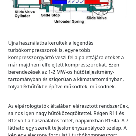
Újra használatba kerültek a legendás
turbókompresszorok is, egyre több
kompresszorgyártó veszi fel a palettájára ezeket a
már majdnem elfelejtett kompresszorokat. Ezen
berendezések az 1-2 MW-os hűtőteljesítmény-
tartományban és szigorúan a klímatartományban,
folyadékhűtőkbe építve működtek, működnek.
Az elpárologtatók általában elárasztott rendszerűek,
sajnos igen nagy hűtőközegtöltettel. Régen R11 és
R12 volt a használatos töltet, napjainkban R134a. A 7.
látható egy szerelt teljesítményszabályozó szelep. A
kép egy alacsony fordulatú turbókompresszort