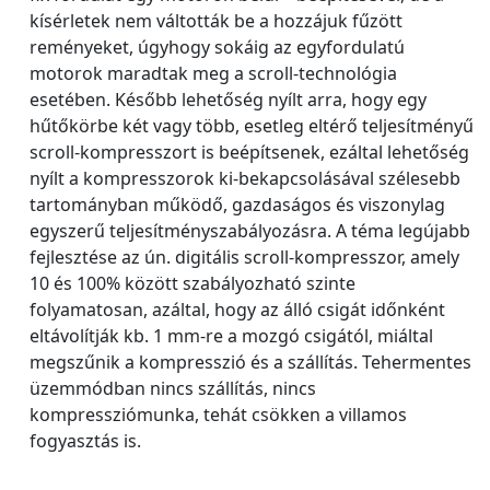
kísérletek nem váltották be a hozzájuk fűzött
reményeket, úgyhogy sokáig az egyfordulatú
motorok maradtak meg a scroll-technológia
esetében. Később lehetőség nyílt arra, hogy egy
hűtőkörbe két vagy több, esetleg eltérő teljesítményű
scroll-kompresszort is beépítsenek, ezáltal lehetőség
nyílt a kompresszorok ki-bekapcsolásával szélesebb
tartományban működő, gazdaságos és viszonylag
egyszerű teljesítményszabályozásra. A téma legújabb
fejlesztése az ún. digitális scroll-kompresszor, amely
10 és 100% között szabályozható szinte
folyamatosan, azáltal, hogy az álló csigát időnként
eltávolítják kb. 1 mm-re a mozgó csigától, miáltal
megszűnik a kompresszió és a szállítás. Tehermentes
üzemmódban nincs szállítás, nincs
kompressziómunka, tehát csökken a villamos
fogyasztás is.