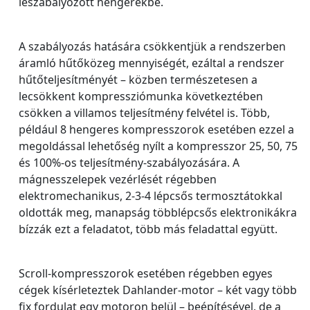
leszabályozott hengerekbe.
A szabályozás hatására csökkentjük a rendszerben
áramló hűtőközeg mennyiségét, ezáltal a rendszer
hűtőteljesítményét – közben természetesen a
lecsökkent kompressziómunka következtében
csökken a villamos teljesítmény felvétel is. Több,
például 8 hengeres kompresszorok esetében ezzel a
megoldással lehetőség nyílt a kompresszor 25, 50, 75
és 100%-os teljesítmény-szabályozására. A
mágnesszelepek vezérlését régebben
elektromechanikus, 2-3-4 lépcsős termosztátokkal
oldották meg, manapság többlépcsős elektronikákra
bízzák ezt a feladatot, több más feladattal együtt.
Scroll-kompresszorok esetében régebben egyes
cégek kísérleteztek Dahlander-motor – két vagy több
fix fordulat egy motoron belül – beépítésével, de a