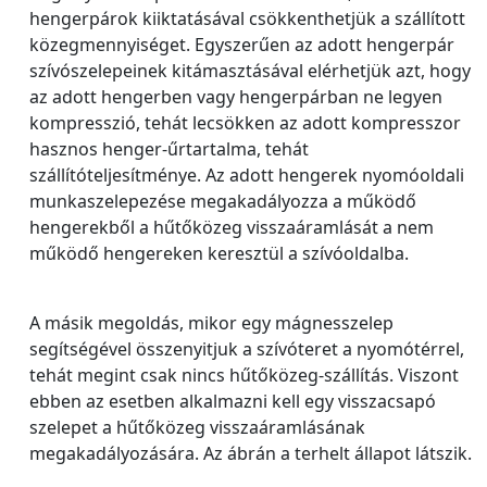
hengerpárok kiiktatásával csökkenthetjük a szállított
közegmennyiséget. Egyszerűen az adott hengerpár
szívószelepeinek kitámasztásával elérhetjük azt, hogy
az adott hengerben vagy hengerpárban ne legyen
kompresszió, tehát lecsökken az adott kompresszor
hasznos henger-űrtartalma, tehát
szállítóteljesítménye. Az adott hengerek nyomóoldali
munkaszelepezése megakadályozza a működő
hengerekből a hűtőközeg visszaáramlását a nem
működő hengereken keresztül a szívóoldalba.
A másik megoldás, mikor egy mágnesszelep
segítségével összenyitjuk a szívóteret a nyomótérrel,
tehát megint csak nincs hűtőközeg-szállítás. Viszont
ebben az esetben alkalmazni kell egy visszacsapó
szelepet a hűtőközeg visszaáramlásának
megakadályozására. Az ábrán a terhelt állapot látszik.