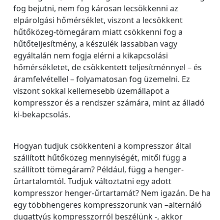
fog bejutni, nem fog károsan lecsökkenni az
elpárolgási hőmérséklet, viszont a lecsökkent
hűtőközeg-tömegáram miatt csökkenni fog a
hűtőteljesítmény, a készülék lassabban vagy
egyáltalán nem fogja elérni a kikapcsolási
hőmérsékletet, de csökkentett teljesítménnyel – és
áramfelvétellel – folyamatosan fog üzemelni. Ez
viszont sokkal kellemesebb üzemállapot a
kompresszor és a rendszer számára, mint az álladó
ki-bekapcsolás.
Hogyan tudjuk csökkenteni a kompresszor által
szállított hűtőközeg mennyiségét, mitől függ a
szállított tömegáram? Például, függ a henger-
űrtartalomtól. Tudjuk változtatni egy adott
kompresszor henger-űrtartamát? Nem igazán. De ha
egy többhengeres kompresszorunk van –alternáló
dugattyús kompresszorról beszélünk -, akkor