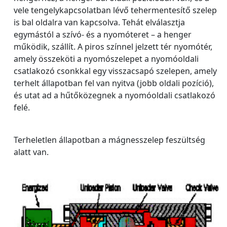
vele tengelykapcsolatban lévő tehermentesítő szelep
is bal oldalra van kapcsolva. Tehát elválasztja
egymástól a szívó- és a nyomóteret – a henger
működik, szállít. A piros színnel jelzett tér nyomótér,
amely összeköti a nyomószelepet a nyomóoldali
csatlakozó csonkkal egy visszacsapó szelepen, amely
terhelt állapotban fel van nyitva (jobb oldali pozíció),
és utat ad a hűtőközegnek a nyomóoldali csatlakozó
felé.
Terheletlen állapotban a mágnesszelep feszültség
alatt van.