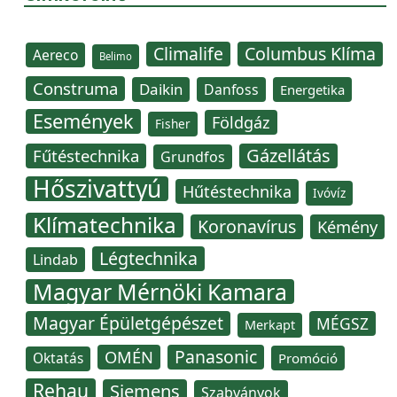
Climalife
Columbus Klíma
Aereco
Belimo
Construma
Daikin
Danfoss
Energetika
Események
Földgáz
Fisher
Gázellátás
Fűtéstechnika
Grundfos
Hőszivattyú
Hűtéstechnika
Ivóvíz
Klímatechnika
Koronavírus
Kémény
Légtechnika
Lindab
Magyar Mérnöki Kamara
Magyar Épületgépészet
MÉGSZ
Merkapt
Panasonic
OMÉN
Oktatás
Promóció
Rehau
Siemens
Szabványok