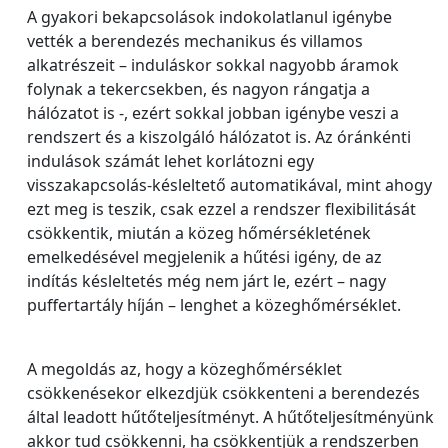
A gyakori bekapcsolások indokolatlanul igénybe
vették a berendezés mechanikus és villamos
alkatrészeit – induláskor sokkal nagyobb áramok
folynak a tekercsekben, és nagyon rángatja a
hálózatot is -, ezért sokkal jobban igénybe veszi a
rendszert és a kiszolgáló hálózatot is. Az óránkénti
indulások számát lehet korlátozni egy
visszakapcsolás-késleltető automatikával, mint ahogy
ezt meg is teszik, csak ezzel a rendszer flexibilitását
csökkentik, miután a közeg hőmérsékletének
emelkedésével megjelenik a hűtési igény, de az
indítás késleltetés még nem járt le, ezért – nagy
puffertartály híján – lenghet a közeghőmérséklet.
A megoldás az, hogy a közeghőmérséklet
csökkenésekor elkezdjük csökkenteni a berendezés
által leadott hűtőteljesítményt. A hűtőteljesítményünk
akkor tud csökkenni, ha csökkentjük a rendszerben