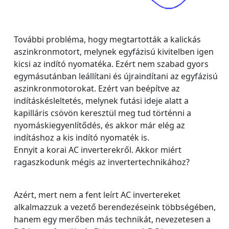
További probléma, hogy megtartották a kalickás
aszinkronmotort, melynek egyfázisú kivitelben igen
kicsi az indító nyomatéka. Ezért nem szabad gyors
egymásutánban leállítani és újraindítani az egyfázisú
aszinkronmotorokat. Ezért van beépítve az
indításkésleltetés, melynek futási ideje alatt a
kapilláris csövön keresztül meg tud történni a
nyomáskiegyenlítődés, és akkor már elég az
indításhoz a kis indító nyomaték is.
Ennyit a korai AC inverterekről. Akkor miért
ragaszkodunk mégis az invertertechnikához?
Azért, mert nem a fent leírt AC invertereket
alkalmazzuk a vezető berendezéseink többségében,
hanem egy merőben más technikát, nevezetesen a