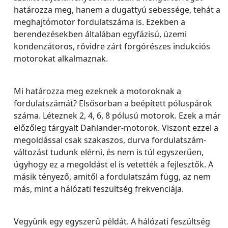
határozza meg, hanem a dugattyú sebessége, tehát a
meghajtómotor fordulatszáma is. Ezekben a
berendezésekben általában egyfázisú, üzemi
kondenzátoros, rövidre zárt forgórészes indukciós
motorokat alkalmaznak.
Mi határozza meg ezeknek a motoroknak a
fordulatszámát? Elsősorban a beépített póluspárok
száma. Léteznek 2, 4, 6, 8 pólusú motorok. Ezek a már
előzőleg tárgyalt Dahlander-motorok. Viszont ezzel a
megoldással csak szakaszos, durva fordulatszám-
változást tudunk elérni, és nem is túl egyszerűen,
úgyhogy ez a megoldást el is vetették a fejlesztők. A
másik tényező, amitől a fordulatszám függ, az nem
más, mint a hálózati feszültség frekvenciája.
Vegyünk egy egyszerű példát. A hálózati feszültség