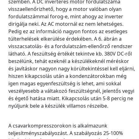
szemben. A DC inverteres motor fordulatszáma
visszaellenőrizhető, hogy a motor valóban olyan
fordulatszámmal forog-e, mint ahogy az inverter
dirigálja neki. Az AC motornál ez nem lehetséges.
Pedig ez az információ nagyon fontos az esetleges
túlterhelések elkerülése érdekében. A 6. ábrán a
visszacsatolás- és a fordulatszám-ellenőrző rendszer
látható. A feszültség értékét tekintve kb. 380V DC-ről
beszélünk, tehát ezeknél a készülékeknél méréskor
és javításkor nagyon nagy körültekintéssel kell eljárni,
hiszen kikapcsolás után a kondenzátorokban még
igen magas egyenfeszültség is lehet, ami sokkal
veszélyesebb a váltakozó feszültségnél, jelentős vegyi
és égető hatása miatt. Kikapcsolás után 5-8 percig ne
nyúljunk bele a készülék villamos részeibe.
A csavarkompresszorokon is alkalmazunk
teljesítményszabályozást. A szabályozás 25-100%