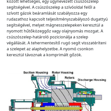
között lehetséges, egy úgynevezett csúszószelep
segítségével. A csúszószelep a szívóoldal felől a
szívott gázok beáramlását szabályozza egy
rudazathoz kapcsolt teljesítményszabályozó dugattyú
segítségével, melyet mágnesszelepeken keresztül a
nyomott hűtőközeggőz vagy olajnyomás mozgat. A
csúszószelep-határoló pozicionálja a szelep
végállását. A tehermentesítő rugó segít visszatéríteni
a szelepet az alaphelyzetbe. A nyomó csonkon
keresztül távoznak a komprimált gőzök.