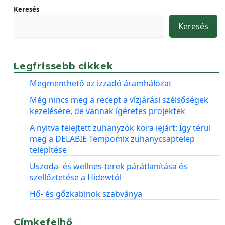
Keresés
Keresés
Legfrissebb cikkek
Megmenthető az izzadó áramhálózat
Még nincs meg a recept a vízjárási szélsőségek
kezelésére, de vannak ígéretes projektek
A nyitva felejtett zuhanyzók kora lejárt: Így térül
meg a DELABIE Tempomix zuhanycsaptelep
telepítése
Uszoda- és wellnes-terek párátlanítása és
szellőztetése a Hidewtól
Hő- és gőzkabinok szabványa
Címkefelhő