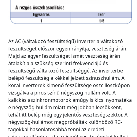
Az AC (váltakozó feszültségű) inverter a váltakozó
feszültséget először egyenirányítja, veszteség árán.
Majd az egyenfeszültséget ismét veszteség árán
átalakítja a szükség szerinti frekvenciájú és
feszültségű váltakozó feszültséggé. Az inverterbe
belépő feszültség a kékkel jelzett szinuszhullám. A
korai inverterek kimenő feszültsége oszcilloszkópon
vizsgálva a piros színű négyszög hullám volt. A
kalickás aszinkronmotorok amúgy is kicsi nyomatéka
e négyszög-hullám miatt még jobban lecsökkent,
tehát itt belép még egy jelentős veszteségszektor. A
négyszög-hullámot megpróbálták különböző RC-
tagokkal hasonlatosabbá tenni az eredeti
szinuszhullámhoz, de ez ismét veszteségeket keltett.