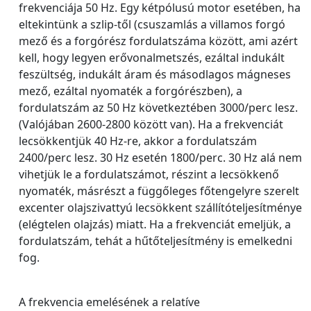
frekvenciája 50 Hz. Egy kétpólusú motor esetében, ha
eltekintünk a szlip-től (csuszamlás a villamos forgó
mező és a forgórész fordulatszáma között, ami azért
kell, hogy legyen erővonalmetszés, ezáltal indukált
feszültség, indukált áram és másodlagos mágneses
mező, ezáltal nyomaték a forgórészben), a
fordulatszám az 50 Hz következtében 3000/perc lesz.
(Valójában 2600-2800 között van). Ha a frekvenciát
lecsökkentjük 40 Hz-re, akkor a fordulatszám
2400/perc lesz. 30 Hz esetén 1800/perc. 30 Hz alá nem
vihetjük le a fordulatszámot, részint a lecsökkenő
nyomaték, másrészt a függőleges főtengelyre szerelt
excenter olajszivattyú lecsökkent szállítóteljesítménye
(elégtelen olajzás) miatt. Ha a frekvenciát emeljük, a
fordulatszám, tehát a hűtőteljesítmény is emelkedni
fog.
A frekvencia emelésének a relatíve