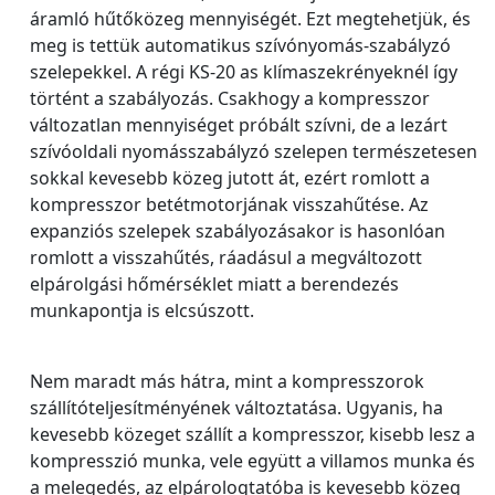
áramló hűtőközeg mennyiségét. Ezt megtehetjük, és
meg is tettük automatikus szívónyomás-szabályzó
szelepekkel. A régi KS-20 as klímaszekrényeknél így
történt a szabályozás. Csakhogy a kompresszor
változatlan mennyiséget próbált szívni, de a lezárt
szívóoldali nyomásszabályzó szelepen természetesen
sokkal kevesebb közeg jutott át, ezért romlott a
kompresszor betétmotorjának visszahűtése. Az
expanziós szelepek szabályozásakor is hasonlóan
romlott a visszahűtés, ráadásul a megváltozott
elpárolgási hőmérséklet miatt a berendezés
munkapontja is elcsúszott.
Nem maradt más hátra, mint a kompresszorok
szállítóteljesítményének változtatása. Ugyanis, ha
kevesebb közeget szállít a kompresszor, kisebb lesz a
kompresszió munka, vele együtt a villamos munka és
a melegedés, az elpárologtatóba is kevesebb közeg