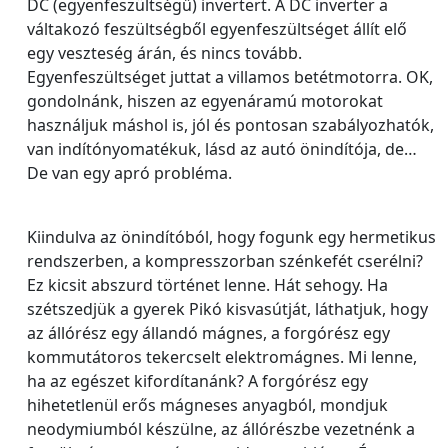
DC (egyenfeszültségű) invertert. A DC inverter a
váltakozó feszültségből egyenfeszültséget állít elő
egy veszteség árán, és nincs tovább.
Egyenfeszültséget juttat a villamos betétmotorra. OK,
gondolnánk, hiszen az egyenáramú motorokat
használjuk máshol is, jól és pontosan szabályozhatók,
van indítónyomatékuk, lásd az autó önindítója, de…
De van egy apró probléma.
Kiindulva az önindítóból, hogy fogunk egy hermetikus
rendszerben, a kompresszorban szénkefét cserélni?
Ez kicsit abszurd történet lenne. Hát sehogy. Ha
szétszedjük a gyerek Pikó kisvasútját, láthatjuk, hogy
az állórész egy állandó mágnes, a forgórész egy
kommutátoros tekercselt elektromágnes. Mi lenne,
ha az egészet kifordítanánk? A forgórész egy
hihetetlenül erős mágneses anyagból, mondjuk
neodymiumból készülne, az állórészbe vezetnénk a