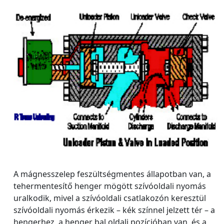
A mágnesszelep feszültségmentes állapotban van, a
tehermentesítő henger mögött szívóoldali nyomás
uralkodik, mivel a szívóoldali csatlakozón keresztül
szívóoldali nyomás érkezik – kék színnel jelzett tér – a
hengerhez, a henger bal oldali pozícióban van, és a