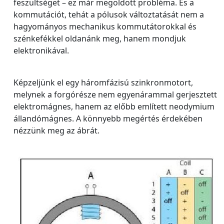
feszültséget – ez már megoldott probléma. És a
kommutációt, tehát a pólusok változtatását nem a
hagyományos mechanikus kommutátorokkal és
szénkefékkel oldanánk meg, hanem mondjuk
elektronikával.
Képzeljünk el egy háromfázisú szinkronmotort,
melynek a forgórésze nem egyenárammal gerjesztett
elektromágnes, hanem az előbb említett neodymium
állandómágnes. A könnyebb megértés érdekében
nézzünk meg az ábrát.