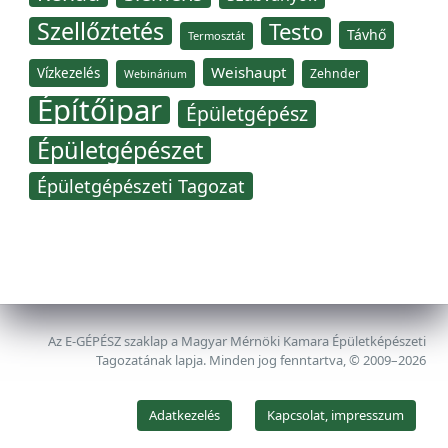
Szellőztetés
Testo
Távhő
Termosztát
Weishaupt
Vízkezelés
Zehnder
Webinárium
Építőipar
Épületgépész
Épületgépészet
Épületgépészeti Tagozat
Az E-GÉPÉSZ szaklap a Magyar Mérnöki Kamara Épületképészeti
Tagozatának lapja. Minden jog fenntartva, © 2009–2026
Adatkezelés
Kapcsolat, impresszum