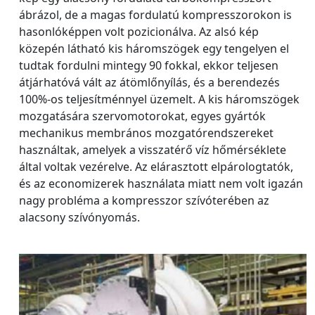
ábrázol, de a magas fordulatú kompresszorokon is
hasonlóképpen volt pozicionálva. Az alsó kép
közepén látható kis háromszögek egy tengelyen el
tudtak fordulni mintegy 90 fokkal, ekkor teljesen
átjárhatóvá vált az átömlőnyílás, és a berendezés
100%-os teljesítménnyel üzemelt. A kis háromszögek
mozgatására szervomotorokat, egyes gyártók
mechanikus membrános mozgatórendszereket
használtak, amelyek a visszatérő víz hőmérséklete
által voltak vezérelve. Az elárasztott elpárologtatók,
és az economizerek használata miatt nem volt igazán
nagy probléma a kompresszor szívóterében az
alacsony szívónyomás.