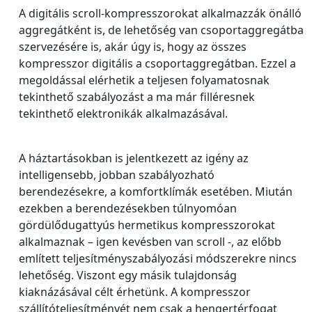
A digitális scroll-kompresszorokat alkalmazzák önálló
aggregátként is, de lehetőség van csoportaggregátba
szervezésére is, akár úgy is, hogy az összes
kompresszor digitális a csoportaggregátban. Ezzel a
megoldással elérhetik a teljesen folyamatosnak
tekinthető szabályozást a ma már filléresnek
tekinthető elektronikák alkalmazásával.
A háztartásokban is jelentkezett az igény az
intelligensebb, jobban szabályozható
berendezésekre, a komfortklímák esetében. Miután
ezekben a berendezésekben túlnyomóan
gördülődugattyús hermetikus kompresszorokat
alkalmaznak – igen kevésben van scroll -, az előbb
említett teljesítményszabályozási módszerekre nincs
lehetőség. Viszont egy másik tulajdonság
kiaknázásával célt érhetünk. A kompresszor
szállítóteljesítményét nem csak a hengertérfogat