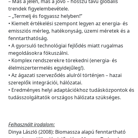
– Más a jelen, más a jövő – hosszú távú globális
trendek figyelembevétele.
– „Termelj és fogyassz helyben!”
• Kiemelt értékelési szempont legyen az energia- és
emissziós mérleg, hatékonyság, üzemi méretek és a
fenntarthatóság.
• A gyorsuló technológiai fejlődés miatt rugalmas
megoldásokra fókuszálni.
• Komplex rendszerekre törekedni (energia- és
élelmiszertermelés egyidejűleg!).
• Az ágazati szerveződés alulról történjen – hazai
szereplők integrációi, hálózatai.
• Eredményes helyi adaptációkhoz tudásközpontok és
tudásszolgáltatók országos hálózata szükséges.
Felhasznált irodalom:
Dinya László (2008): Biomassza alapú fenntartható