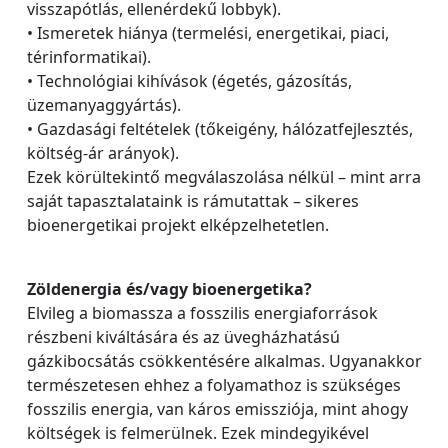
visszapótlás, ellenérdekű lobbyk).
• Ismeretek hiánya (termelési, energetikai, piaci,
térinformatikai).
• Technológiai kihívások (égetés, gázosítás,
üzemanyaggyártás).
• Gazdasági feltételek (tőkeigény, hálózatfejlesztés,
költség-ár arányok).
Ezek körültekintő megválaszolása nélkül – mint arra
saját tapasztalataink is rámutattak – sikeres
bioenergetikai projekt elképzelhetetlen.
Zöldenergia és/vagy bioenergetika?
Elvileg a biomassza a fosszilis energiaforrások
részbeni kiváltására és az üvegházhatású
gázkibocsátás csökkentésére alkalmas. Ugyanakkor
természetesen ehhez a folyamathoz is szükséges
fosszilis energia, van káros emissziója, mint ahogy
költségek is felmerülnek. Ezek mindegyikével