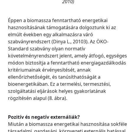
2010)
Éppen a biomassza fenntartható energetikai
hasznosításának támogatására dolgoztunk ki az
elmúlt években egy alkalmazásra váró
szabványrendszert (Dinya L., 20103). Az ÖKO-
Standard szabvány olyan normatív
követelményrendszert jelent, amely átfogó, egységes
módon biztosítja a fenntartható energiagazdálkodás
kritériumainak érvényesítését, annak
ellenőrizhetőségét, és tanúsíthatóságát a
bioenergetikában. Ez a termelési, termesztési,
szolgáltatási eljárások helyes gyakorlatának
rögzítésén alapul (8. ábra).
Pozitív és negatív externáliák?
Miután a biomassza energetikai hasznosítása sokféle
társadalmi, gazdasági, környezeti externális hatással