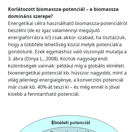
Korlátozott biomassza-potenciál – a biomassza
domináns szerepe?
Energetikai célra használható biomassza-potenciálról
beszélni (de ez igaz valamennyi megújuló
energiaforrásra is!) csak akkor szabad, ha tisztázzuk,
hogy a többféle lehetőség közül melyik potenciálra
gondolunk. Ezek egymáshoz való viszonyát mutatja a
3. ábra (Dinya L., 2008). Köztük nagyságrendi
különbségek vannak: például míg a globális elméleti
bioenergetikai potenciál kb. hússzor nagyobb, mint a
világ jelenlegi energiaigénye, a konverziós potenciál
már csak kb. 40%-át teszi ki – és még ennél is jóval
kisebb a fenntartható potenciál.