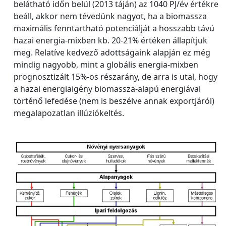
belátható időn belül (2013 táján) az 1040 PJ/év értékre
beáll, akkor nem tévedünk nagyot, ha a biomassza
maximális fenntartható potenciálját a hosszabb távú
hazai energia-mixben kb. 20-21% értéken állapítjuk
meg. Relatíve kedvező adottságaink alapján ez még
mindig nagyobb, mint a globális energia-mixben
prognosztizált 15%-os részarány, de arra is utal, hogy
a hazai energiaigény biomassza-alapú energiával
történő lefedése (nem is beszélve annak exportjáról)
megalapozatlan illúziókeltés.