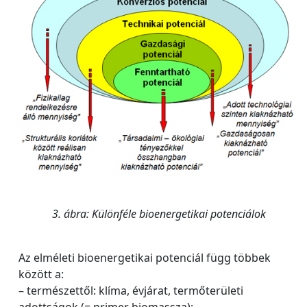
3. ábra: Különféle bioenergetikai potenciálok
Az elméleti bioenergetikai potenciál függ többek
között a:
– természettől: klíma, évjárat, termőterületi
adottságok (= primer biomassza);