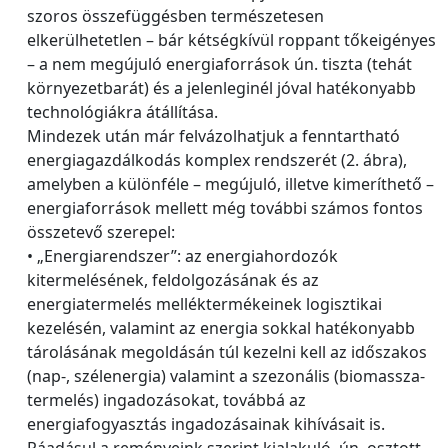
szoros összefüggésben természetesen
elkerülhetetlen – bár kétségkívül roppant tőkeigényes
– a nem megújuló energiaforrások ún. tiszta (tehát
környezetbarát) és a jelenleginél jóval hatékonyabb
technológiákra átállítása.
Mindezek után már felvázolhatjuk a fenntartható
energiagazdálkodás komplex rendszerét (2. ábra),
amelyben a különféle – megújuló, illetve kimeríthető –
energiaforrások mellett még további számos fontos
összetevő szerepel:
• „Energiarendszer”: az energiahordozók
kitermelésének, feldolgozásának és az
energiatermelés melléktermékeinek logisztikai
kezelésén, valamint az energia sokkal hatékonyabb
tárolásának megoldásán túl kezelni kell az időszakos
(nap-, szélenergia) valamint a szezonális (biomassza-
termelés) ingadozásokat, továbbá az
energiafogyasztás ingadozásainak kihívásait is.
Ráadásul a reményeink szerint kialakuló, ún. osztott