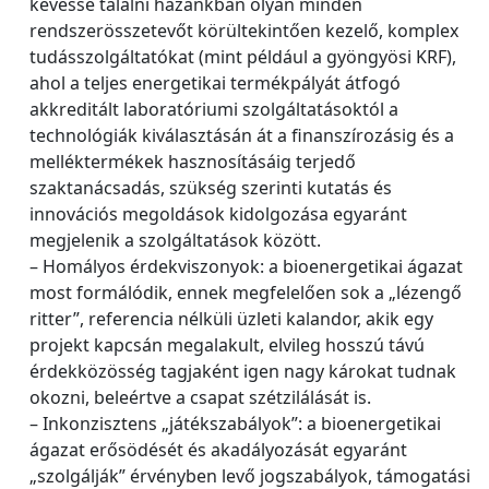
kevéssé találni hazánkban olyan minden
rendszerösszetevőt körültekintően kezelő, komplex
tudásszolgáltatókat (mint például a gyöngyösi KRF),
ahol a teljes energetikai termékpályát átfogó
akkreditált laboratóriumi szolgáltatásoktól a
technológiák kiválasztásán át a finanszírozásig és a
melléktermékek hasznosításáig terjedő
szaktanácsadás, szükség szerinti kutatás és
innovációs megoldások kidolgozása egyaránt
megjelenik a szolgáltatások között.
– Homályos érdekviszonyok: a bioenergetikai ágazat
most formálódik, ennek megfelelően sok a „lézengő
ritter”, referencia nélküli üzleti kalandor, akik egy
projekt kapcsán megalakult, elvileg hosszú távú
érdekközösség tagjaként igen nagy károkat tudnak
okozni, beleértve a csapat szétzilálását is.
– Inkonzisztens „játékszabályok”: a bioenergetikai
ágazat erősödését és akadályozását egyaránt
„szolgálják” érvényben levő jogszabályok, támogatási