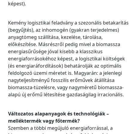
képest).
Kemény logisztikai feladvány a szezonális betakarítás
(begyűjtés), az inhomogén (gyakran terjedelmes)
anyagtömeg szállítása, kezelése, tárolása,
előkészítése. Másrészről pedig mivel a biomassza
energiasűrűsége jóval kisebb a klasszikus
energiaforrásokéhoz képest, a logisztikai költségek
(és energiaráfordítások) behatárolják az optimális
feldolgozó üzemi méretet is. Magyarán: a jelenlegi
nagyteljesítményű fosszilis erőművek átállítása
biomassza-tüzelésre, vagy nagyméretű biomassza-
alapú új erőmű létesítése gazdaságilag irracionális.
Változatos alapanyagok és technológiák –
melléktermék vagy főtermék?
Szemben a többi megújuló energiaforrással, a