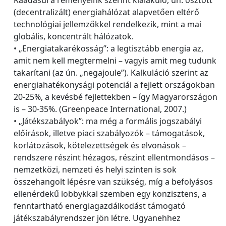
(decentralizált) energiahálózat alapvetően eltérő
technológiai jellemzőkkel rendelkezik, mint a mai
globális, koncentrált hálózatok.
• „Energiatakarékosság”: a legtisztább energia az,
amit nem kell megtermelni – vagyis amit meg tudunk
takarítani (az ún. „negajoule”). Kalkuláció szerint az
energiahatékonysági potenciál a fejlett országokban
20-25%, a kevésbé fejlettekben – így Magyarországon
is – 30-35%. (Greenpeace International, 2007.)
• „Játékszabályok”: ma még a formális jogszabályi
előírások, illetve piaci szabályozók – támogatások,
korlátozások, kötelezettségek és elvonások –
rendszere részint hézagos, részint ellentmondásos –
nemzetközi, nemzeti és helyi szinten is sok
összehangolt lépésre van szükség, míg a befolyásos
ellenérdekű lobbykkal szemben egy konzisztens, a
fenntartható energiagazdálkodást támogató
játékszabályrendszer jön létre. Ugyanehhez