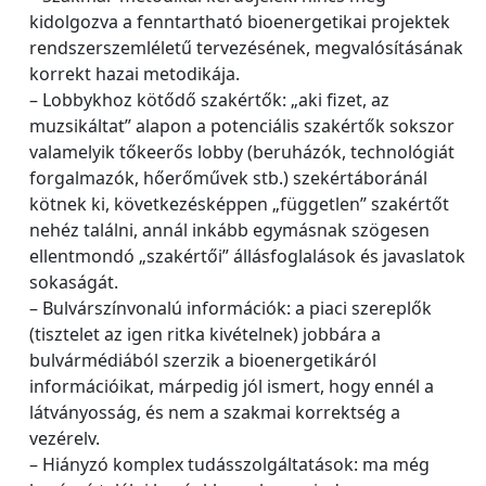
kidolgozva a fenntartható bioenergetikai projektek
rendszerszemléletű tervezésének, megvalósításának
korrekt hazai metodikája.
– Lobbykhoz kötődő szakértők: „aki fizet, az
muzsikáltat” alapon a potenciális szakértők sokszor
valamelyik tőkeerős lobby (beruházók, technológiát
forgalmazók, hőerőművek stb.) szekértáboránál
kötnek ki, következésképpen „független” szakértőt
nehéz találni, annál inkább egymásnak szögesen
ellentmondó „szakértői” állásfoglalások és javaslatok
sokaságát.
– Bulvárszínvonalú információk: a piaci szereplők
(tisztelet az igen ritka kivételnek) jobbára a
bulvármédiából szerzik a bioenergetikáról
információikat, márpedig jól ismert, hogy ennél a
látványosság, és nem a szakmai korrektség a
vezérelv.
– Hiányzó komplex tudásszolgáltatások: ma még