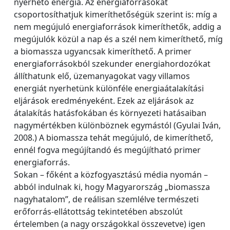
nyerhető energia. Az energiaforrásokat
csoportosíthatjuk kimeríthetőségük szerint is: míg a
nem megújuló energiaforrások kimeríthetők, addig a
megújulók közül a nap és a szél nem kimeríthető, míg
a biomassza ugyancsak kimeríthető. A primer
energiaforrásokból szekunder energiahordozókat
állíthatunk elő, üzemanyagokat vagy villamos
energiát nyerhetünk különféle energiaátalakítási
eljárások eredményeként. Ezek az eljárások az
átalakítás hatásfokában és környezeti hatásaiban
nagymértékben különböznek egymástól (Gyulai Iván,
2008.) A biomassza tehát megújuló, de kimeríthető,
ennél fogva megújítandó és megújítható primer
energiaforrás.
Sokan – főként a közfogyasztású média nyomán –
abból indulnak ki, hogy Magyarország „biomassza
nagyhatalom”, de reálisan szemlélve természeti
erőforrás-ellátottság tekintetében abszolút
értelemben (a nagy országokkal összevetve) igen