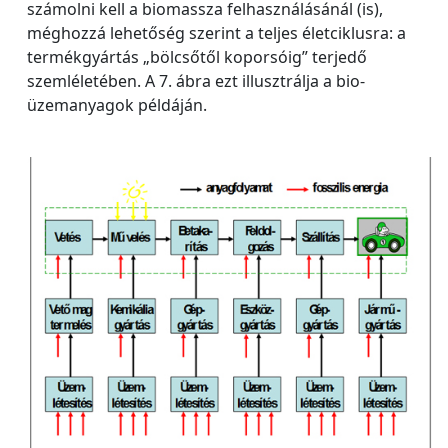
számolni kell a biomassza felhasználásánál (is),
méghozzá lehetőség szerint a teljes életciklusra: a
termékgyártás „bölcsőtől koporsóig” terjedő
szemléletében. A 7. ábra ezt illusztrálja a bio-
üzemanyagok példáján.