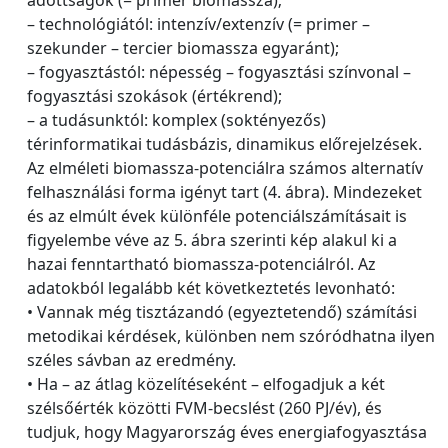
– technológiától: intenzív/extenzív (= primer –
szekunder – tercier biomassza egyaránt);
– fogyasztástól: népesség – fogyasztási színvonal –
fogyasztási szokások (értékrend);
– a tudásunktól: komplex (soktényezős)
térinformatikai tudásbázis, dinamikus előrejelzések.
Az elméleti biomassza-potenciálra számos alternatív
felhasználási forma igényt tart (4. ábra). Mindezeket
és az elmúlt évek különféle potenciálszámításait is
figyelembe véve az 5. ábra szerinti kép alakul ki a
hazai fenntartható biomassza-potenciálról. Az
adatokból legalább két következtetés levonható:
• Vannak még tisztázandó (egyeztetendő) számítási
metodikai kérdések, különben nem szóródhatna ilyen
széles sávban az eredmény.
• Ha – az átlag közelítéseként – elfogadjuk a két
szélsőérték közötti FVM-becslést (260 PJ/év), és
tudjuk, hogy Magyarország éves energiafogyasztása