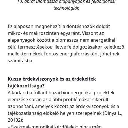
10. ábra: Biomassza alapanyagok és feldolgozási
technológiák
Ez alaposan megnehezíti a döntéshozók dolgát
mikro- és makroszinten egyaránt. Viszont az
alapanyagok között a biomassza nem energetikai
célú termesztésekor, illetve feldolgozásakor keletkező
melléktermékek fontos energiaforrásként jöhetnek
számításba.
Kusza érdekviszonyok és az érdekeltek
tájékozottsága?
A kudarcba fulladt hazai bioenergetikai projektek
elemzése során az alábbi problémákat sikerült
azonosítani, amelyek között az érdekviszonyok és a
tájékozatlanság előkelő helyen szerepelnek (Dinya L.,
20102):
– Szakmai–metodikai kérdőjelek: nincs még