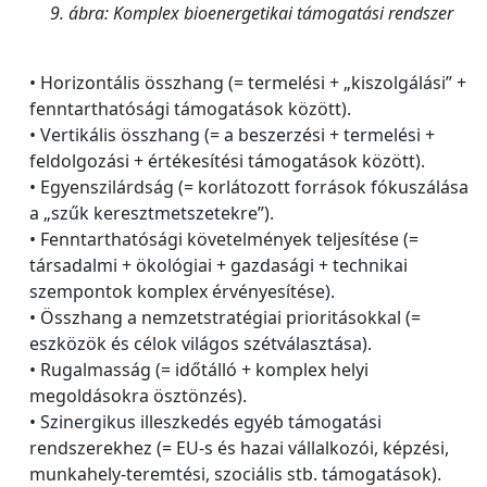
9. ábra: Komplex bioenergetikai támogatási rendszer
• Horizontális összhang (= termelési + „kiszolgálási” +
fenntarthatósági támogatások között).
• Vertikális összhang (= a beszerzési + termelési +
feldolgozási + értékesítési támogatások között).
• Egyenszilárdság (= korlátozott források fókuszálása
a „szűk keresztmetszetekre”).
• Fenntarthatósági követelmények teljesítése (=
társadalmi + ökológiai + gazdasági + technikai
szempontok komplex érvényesítése).
• Összhang a nemzetstratégiai prioritásokkal (=
eszközök és célok világos szétválasztása).
• Rugalmasság (= időtálló + komplex helyi
megoldásokra ösztönzés).
• Szinergikus illeszkedés egyéb támogatási
rendszerekhez (= EU-s és hazai vállalkozói, képzési,
munkahely-teremtési, szociális stb. támogatások).