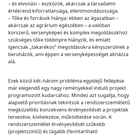
– és elvonási – eszközök, akárcsak a társadalmi
értékrend kiforratlansága, ellentmondásossága.
– Tőke és források hiánya: ebben az ágazatban –
akárcsak az agrárium egészében – a valóban
korszerű, versenyképes és komplex megoldásokhoz
szükséges tőke többnyire hiányzik, és emiatt
igencsak „takarékos” megoldásokra kényszerülnek a
beruházók, ami éppen a versenyképességet aknázza
alá.
Ezek közül két–három probléma egyidejű fellépése
már elegendő egy nagy reményekkel induló projekt
programozott kudarcához. Mindez azt sugallja, hogy
alapvető prioritásnak tekintsük a rendszerszemléletű
megközelítés konzekvens érvényesítését a projektek
tervezése, kivitelezése, működtetése során. A
rendszerszemlélet érvényesítését szűkebb
(projektszintű) és tágabb (fenntartható