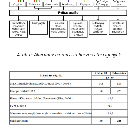
4. ábra: Alternatív biomassza hasznosítási igények