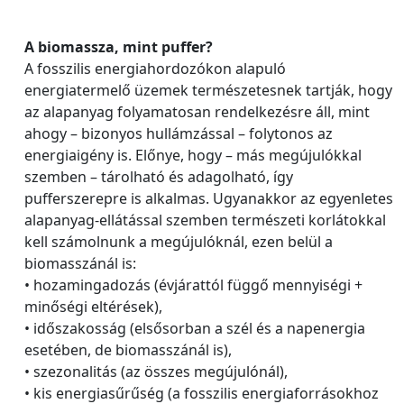
A biomassza, mint puffer?
A fosszilis energiahordozókon alapuló
energiatermelő üzemek természetesnek tartják, hogy
az alapanyag folyamatosan rendelkezésre áll, mint
ahogy – bizonyos hullámzással – folytonos az
energiaigény is. Előnye, hogy – más megújulókkal
szemben – tárolható és adagolható, így
pufferszerepre is alkalmas. Ugyanakkor az egyenletes
alapanyag-ellátással szemben természeti korlátokkal
kell számolnunk a megújulóknál, ezen belül a
biomasszánál is:
• hozamingadozás (évjárattól függő mennyiségi +
minőségi eltérések),
• időszakosság (elsősorban a szél és a napenergia
esetében, de biomasszánál is),
• szezonalitás (az összes megújulónál),
• kis energiasűrűség (a fosszilis energiaforrásokhoz