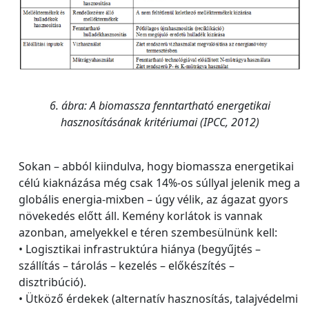
6. ábra: A biomassza fenntartható energetikai
hasznosításának kritériumai (IPCC, 2012)
Sokan – abból kiindulva, hogy biomassza energetikai
célú kiaknázása még csak 14%-os súllyal jelenik meg a
globális energia-mixben – úgy vélik, az ágazat gyors
növekedés előtt áll. Kemény korlátok is vannak
azonban, amelyekkel e téren szembesülnünk kell:
• Logisztikai infrastruktúra hiánya (begyűjtés –
szállítás – tárolás – kezelés – előkészítés –
disztribúció).
• Ütköző érdekek (alternatív hasznosítás, talajvédelmi