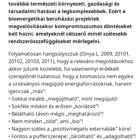
továbbá természeti környezeti, gazdasági és
társadalmi hatásai a legkomplexebbek. Ezért a
bioenergetikai beruházási projektek
megvalósításakor kompromisszumos döntéseket
kell hozni, amelyeknél célszerű minél szélesebb
rendszerösszefüggéseket mérlegelni.
Folyamatosan hangsúlyozzuk (Dinya L. 2009, 20101,
20102, 20103, 2011), hogy a releváns megoldásokhoz
akkor jutunk közelebb, ha valamennyi érdekelt
szereplőnél tudatosul, hogy a biomassza nem egyike
a szokványos megújuló energiaforrásoknak, hanem
igencsak „más”:
• Sokkal inkább „megújítható”, mint megújuló!
• Sokféle módon és erősen „korlátolt”!
• Belátható távon mégis „meghatározó”!
• Nem minden „zöld”, ami „bio”!
• Nagyon széles a „pozitív/negatív externáliák” köre!
• Fontos a pufferszerepe: „tárolható” és „adagolható”!