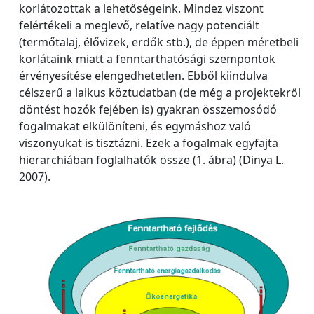
korlátozottak a lehetőségeink. Mindez viszont
felértékeli a meglevő, relatíve nagy potenciált
(termőtalaj, élővizek, erdők stb.), de éppen méretbeli
korlátaink miatt a fenntarthatósági szempontok
érvényesítése elengedhetetlen. Ebből kiindulva
célszerű a laikus köztudatban (de még a projektekről
döntést hozók fejében is) gyakran összemosódó
fogalmakat elkülöníteni, és egymáshoz való
viszonyukat is tisztázni. Ezek a fogalmak egyfajta
hierarchiában foglalhatók össze (1. ábra) (Dinya L.
2007).