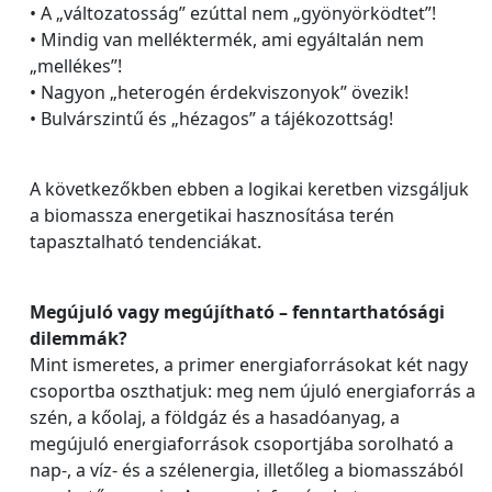
• A „változatosság” ezúttal nem „gyönyörködtet”!
• Mindig van melléktermék, ami egyáltalán nem
„mellékes”!
• Nagyon „heterogén érdekviszonyok” övezik!
• Bulvárszintű és „hézagos” a tájékozottság!
A következőkben ebben a logikai keretben vizsgáljuk
a biomassza energetikai hasznosítása terén
tapasztalható tendenciákat.
Megújuló vagy megújítható – fenntarthatósági
dilemmák?
Mint ismeretes, a primer energiaforrásokat két nagy
csoportba oszthatjuk: meg nem újuló energiaforrás a
szén, a kőolaj, a földgáz és a hasadóanyag, a
megújuló energiaforrások csoportjába sorolható a
nap-, a víz- és a szélenergia, illetőleg a biomasszából