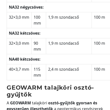
NA32 négycsöves:
32×3,0 mm
100
1,9 m szondacső
100 m
mm
NA32 kétcsöves:
32×3,0 mm
90
1,9 m szondacső
100 m
mm
NA40 kétcsöves:
40×3,7 mm
115
2,4 m szondacső
100 m
mm
GEOWARM talajköri osztó-
gyűjtők
A
GEOWARM
talajköri
osztó-gyűjtők gyorsan és
egyszerűen illeszthetők
a geotermikus rendszerek