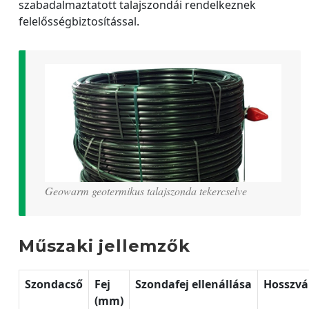
szabadalmaztatott talajszondái rendelkeznek
felelősségbiztosítással.
Geowarm geotermikus talajszonda tekercselve
Műszaki jellemzők
Szondacső
Fej
Szondafej ellenállása
Hosszvá
(mm)