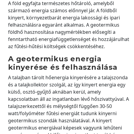
A föld egyfajta természetes hőtároló, amelyből
származó energia számos előnnyel jár. A földből
kinyert, környezetbarát energia lakossági és ipari
felhasználásra egyaránt alkalmas. A geotermikus
földhő hasznosítása nagymértékben elősegíti a
fenntartható energiafüggetlenséget és hozzájárulhat
az fűtési-hűtési költségek csökkentéséhez.
A geotermikus energia
kinyerése és felhasználása
A talajban tárolt hőenergia kinyerésére a talajszonda
és a talajkollektor szolgál, az így kinyert energia egy
külső, osztó-gyűjtő aknában kerül, amely
kapcsolatban áll az ingatlanban lévő hőszivattyúval. A
talajszerkezettől és mélységtől függően 30-50
watt/folyóméter fűtési energiát tudunk kinyerni
geotermikus szondák használatával. A kinyert
geotermikus energiával képesek vagyunk lehűteni