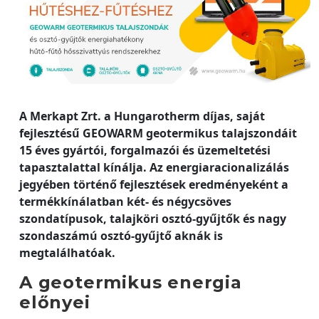
A Merkapt Zrt. a Hungarotherm díjas, saját
fejlesztésű GEOWARM geotermikus talajszondáit
15 éves gyártói, forgalmazói és üzemeltetési
tapasztalattal kínálja. Az energiaracionalizálás
jegyében történő fejlesztések eredményeként a
termékkínálatban két- és négycsöves
szondatípusok, talajköri osztó-gyűjtők és nagy
szondaszámú osztó-gyűjtő aknák is
megtalálhatóak.
A geotermikus energia
előnyei