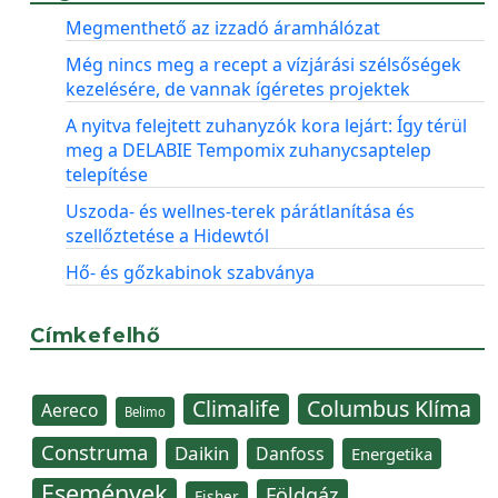
Megmenthető az izzadó áramhálózat
Még nincs meg a recept a vízjárási szélsőségek
kezelésére, de vannak ígéretes projektek
A nyitva felejtett zuhanyzók kora lejárt: Így térül
meg a DELABIE Tempomix zuhanycsaptelep
telepítése
Uszoda- és wellnes-terek párátlanítása és
szellőztetése a Hidewtól
Hő- és gőzkabinok szabványa
Címkefelhő
Climalife
Columbus Klíma
Aereco
Belimo
Construma
Daikin
Danfoss
Energetika
Események
Földgáz
Fisher