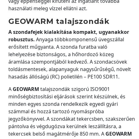
vagy éppenséggel kifűteni az ingatlant továbbá
használati meleg vízzel ellátni azt.
GEOWARM talajszondák
A szondafejek kialakítása kompakt, ugyanakkor
robusztus.
Anyaga többkomponensű üvegszállal
erősített műgyanta. A szonda furatba való
lehelyezése biztonságos, a hőhordozó közeg
áramlása szempontjából kedvező. A szondacsövek
toldásmentesek, alapanyaguk nagysűrűségű, növelt
hasadás állóságú (RC) polietilén – PE100 SDR11.
A
GEOWARM
talajszondák szigorú ISO9001
minőségbiztosítási eljárások szerint készülnek, és
minden egyes szonda rendelkezik egyedi gyári
számmal és hozzá tartozó nyomáspróba
jegyzőkönyvvel. A szondákat tekercsben, szakszerűen
pántolva és végdugózva kerülnek leszállításra, a
tekercsek belső magátmérője 850 mm. A
GEOWARM