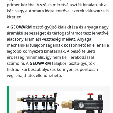
primer körébe. A széles méretválaszték kínálatunk a
kézi vagy automata légtelenítővel szerelt változatra is
kiterjed.
A
GEOWARM
osztó-gyűjtő kialakítása és anyaga nagy
áramlási sebességet és térfogatáramot tesz lehetővé
alacsony áramlási veszteség mellett. Anyaga
mechanikai tulajdonságainak köszönhetően ellenáll a
legtöbb környezeti kihatásnak. A belső felületi
érdesség minimális, így nem kell lerakodással
számolni. A
GEOWARM
talajköri osztó-gyűjtők
hidraulikai beszabályozás könnyen és pontosan
végrehajtható, ellenőrizhető.