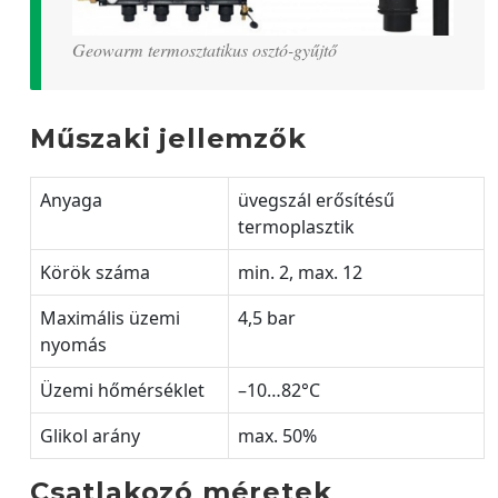
Geowarm termosztatikus osztó-gyűjtő
Műszaki jellemzők
Anyaga
üvegszál erősítésű
termoplasztik
Körök száma
min. 2, max. 12
Maximális üzemi
4,5 bar
nyomás
Üzemi hőmérséklet
–10…82°C
Glikol arány
max. 50%
Csatlakozó méretek