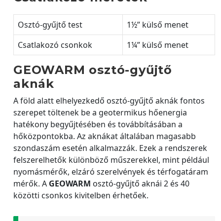
Osztó-gyűjtő test
1½” külső menet
Csatlakozó csonkok
1¼” külső menet
GEOWARM osztó-gyűjtő
aknák
A föld alatt elhelyezkedő osztó-gyűjtő aknák fontos
szerepet töltenek be a geotermikus hőenergia
hatékony begyűjtésében és továbbításában a
hőközpontokba. Az aknákat általában magasabb
szondaszám esetén alkalmazzák. Ezek a rendszerek
felszerelhetők különböző műszerekkel, mint például
nyomásmérők, elzáró szerelvények és térfogatáram
mérők. A
GEOWARM
osztó-gyűjtő aknái 2 és 40
közötti csonkos kivitelben érhetőek.