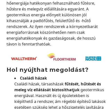
hőenergiája hatékonyan felhasználható fűtésre,
hűtésre és melegvíz előállítására egyaránt. A
geotermikus energia előnyeit különösen jól
kihasználják a padlófűtés, felületfűtő és -hűtő
rendszerek. Az ilyen rendszerek a környezetbarát
energiaforrásnak köszönhetően nem csak
energiahatékonyak és gazdaságosak, de hosszú
távon is fenntarthatóak.
Hol nyújthat megoldást?
Családi házak
Családi házak, társasházak
fűtését, hűtését és
meleg víz ellátását biztosíthatjuk
geotermikus
energiával. Használt és új épületekben is
kiépíthető a rendszer, ám régebbi építésű lakások
esetében szükség lehet a hőszigetelés javítására