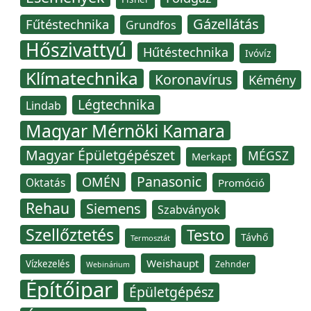
Gázellátás
Fűtéstechnika
Grundfos
Hőszivattyú
Hűtéstechnika
Ivóvíz
Klímatechnika
Koronavírus
Kémény
Légtechnika
Lindab
Magyar Mérnöki Kamara
Magyar Épületgépészet
MÉGSZ
Merkapt
Panasonic
OMÉN
Oktatás
Promóció
Rehau
Siemens
Szabványok
Szellőztetés
Testo
Távhő
Termosztát
Weishaupt
Vízkezelés
Zehnder
Webinárium
Építőipar
Épületgépész