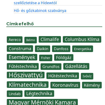
szellőztetése a Hidewtól
Hő- és gőzkabinok szabványa
Címkefelhő
Climalife
Columbus Klíma
Aereco
Belimo
Construma
Daikin
Danfoss
Energetika
Események
Földgáz
Fisher
Gázellátás
Fűtéstechnika
Grundfos
Hőszivattyú
Hűtéstechnika
Ivóvíz
Klímatechnika
Koronavírus
Kémény
Légtechnika
Lindab
Magyar Mérnöki Kamara