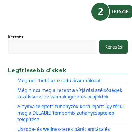
2
TETSZIK
Keresés
Keresés
Legfrissebb cikkek
Megmenthető az izzadó áramhálózat
Még nincs meg a recept a vízjárási szélsőségek
kezelésére, de vannak ígéretes projektek
A nyitva felejtett zuhanyzók kora lejárt: Így térül
meg a DELABIE Tempomix zuhanycsaptelep
telepítése
Uszoda- és wellnes-terek párátlanítása és