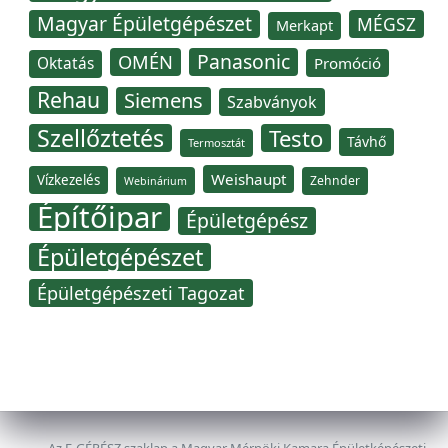
Magyar Épületgépészet
MÉGSZ
Merkapt
Panasonic
OMÉN
Oktatás
Promóció
Rehau
Siemens
Szabványok
Szellőztetés
Testo
Távhő
Termosztát
Weishaupt
Vízkezelés
Zehnder
Webinárium
Építőipar
Épületgépész
Épületgépészet
Épületgépészeti Tagozat