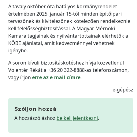
A tavaly október óta hatályos kormányrendelet
értelmében 2025. január 15-től minden építőipari
tervezőnek és kivitelezőnek kötelezően rendelkeznie
kell felelősségbiztosítással. A Magyar Mérnöki
Kamara tagjainak és nyilvántartottainak elérhetők a
KÖBE ajánlatai, amit kedvezménnyel vehetnek
igénybe.
A soron kívüli biztosításkötéshez hívja közvetlenül
Volentér Rékát a +36 20 322-8888-as telefonszámon,
vagy írjon
erre az e-mail-címre
.
e-gépész
Szóljon hozzá
A hozzászóláshoz
be kell jelentkezni
.