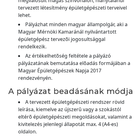
megvalósult magas színvonalon, hiánytalanul
tervezett létesítmény épületgépészeti terveivel
lehet.
Pályázhat minden magyar állampolgár, aki a
Magyar Mérnöki Kamaránál nyilvántartott
épületgépész tervezõi jogosultsággal
rendelkezik.
Az értékelhetõség feltétele a pályázó
pályázatának bemutatása elõadás formájában a
Magyar Épületgépészek Napja 2017
rendezvényén.
A pályázat beadásának módja
A tervezett épületgépészeti rendszer rövid
leírása, kiemelve az újszerû vagy a szokástól
eltérõ épületgépészeti megoldásokat, valamint a
kivitelezés jelenlegi állapotát max. 4 (A4-es)
oldalon.