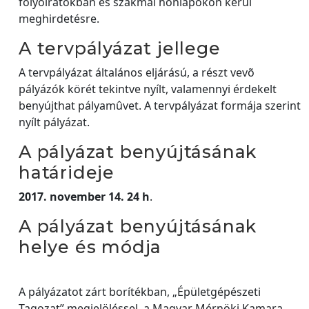
folyóiratokban és szakmai honlapokon kerül
meghirdetésre.
A tervpályázat jellege
A tervpályázat általános eljárású, a részt vevõ
pályázók körét tekintve nyílt, valamennyi érdekelt
benyújthat pályamûvet. A tervpályázat formája szerint
nyílt pályázat.
A pályázat benyújtásának
határideje
2017. november 14. 24 h
.
A pályázat benyújtásának
helye és módja
A pályázatot zárt borítékban, „Épületgépészeti
Tagozat” megjelöléssel, a Magyar Mérnöki Kamara,