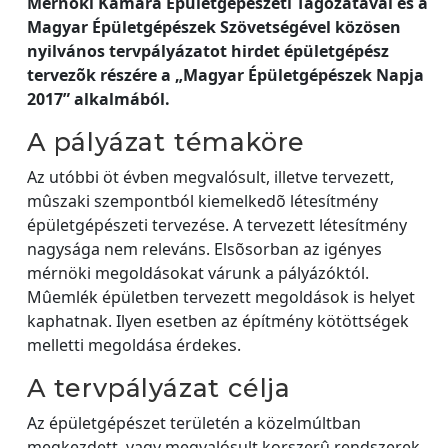
Mérnöki Kamara Épületgépészeti Tagozatával és a
Magyar Épületgépészek Szövetségével közösen
nyilvános tervpályázatot hirdet épületgépész
tervezõk részére a „Magyar Épületgépészek Napja
2017” alkalmából.
A pályázat témaköre
Az utóbbi öt évben megvalósult, illetve tervezett,
mûszaki szempontból kiemelkedõ létesítmény
épületgépészeti tervezése. A tervezett létesítmény
nagysága nem releváns. Elsõsorban az igényes
mérnöki megoldásokat várunk a pályázóktól.
Mûemlék épületben tervezett megoldások is helyet
kaphatnak. Ilyen esetben az építmény kötöttségek
melletti megoldása érdekes.
A tervpályázat célja
Az épületgépészet területén a közelmúltban
megkezdett, vagy megvalósult korszerû rendszerek,