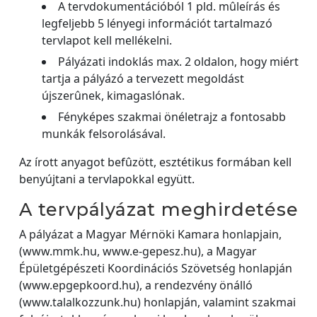
A tervdokumentációból 1 pld. mûleírás és
legfeljebb 5 lényegi információt tartalmazó
tervlapot kell mellékelni.
Pályázati indoklás max. 2 oldalon, hogy miért
tartja a pályázó a tervezett megoldást
újszerûnek, kimagaslónak.
Fényképes szakmai önéletrajz a fontosabb
munkák felsorolásával.
Az írott anyagot befûzött, esztétikus formában kell
benyújtani a tervlapokkal együtt.
A tervpályázat meghirdetése
A pályázat a Magyar Mérnöki Kamara honlapjain,
(www.mmk.hu, www.e-gepesz.hu), a Magyar
Épületgépészeti Koordinációs Szövetség honlapján
(www.epgepkoord.hu), a rendezvény önálló
(www.talalkozzunk.hu) honlapján, valamint szakmai