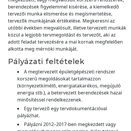
berendezések figyelemmel kisérése, a kiemelkedõ
tervezõi munka elismerése és megismertetése,
tervezõk munkájának értékelése. Megkeresni az
utóbbi években megvalósult, illetve tervezett munkák
közül a legjobb tervmegoldást és tervezõt, aki az
adott feladat tervezésére a mai kornak megfelelõen
alkotta meg mérnöki munkáját.
Pályázati feltételek
A megtervezett épületgépészeti rendszer
korszerû megoldásokat tartalmazzon
(környezetkímélõ, energiatakarékos, megújuló
energia stb.), a betervezett berendezések hazai
minõsítéssel rendelkezzenek.
Egy tervezõ egy tervdokumentációval
pályázhat.
Pályázni 2012–2017-ben megkezdett vagy