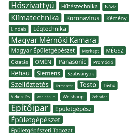
Hőszivattyú
Hűtéstechnika
Ivóvíz
Klímatechnika
Koronavírus
Kémény
Légtechnika
Lindab
Magyar Mérnöki Kamara
Magyar Épületgépészet
MÉGSZ
Merkapt
Panasonic
OMÉN
Oktatás
Promóció
Rehau
Siemens
Szabványok
Szellőztetés
Testo
Távhő
Termosztát
Weishaupt
Vízkezelés
Zehnder
Webinárium
Építőipar
Épületgépész
Épületgépészet
Épületgépészeti Tagozat