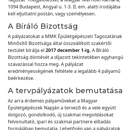
1094 Budapest, Angyal u. 1-3. II. em. alatti irodájába
kell eljuttatni postán, vagy személyesen.
A Bíráló Bizottság
A pályázatokat a MMK Épületgépészeti Tagozatának
Minõsítõ Bizottsága által összeállított szakértõi
testület bírálja el
2017 december 1-ig.
A Bíráló
Bizottság döntését a díjazott tekintetében egyhangú
szavazással hozza meg. A pályázat
eredményességének feltétele a legalább 4 pályamû
beérkezése.
A tervpályázatok bemutatása
Az arra érdemes pályamûveket a Magyar
Épületgépészek Napján a tervezõ és a vele együtt
dolgozó, gondolkodó, új szakmai megoldásokat
felvonultató, ipari és szakmai partnere elõadás
formájában bemutatja. Lehetõség van a pályázatok