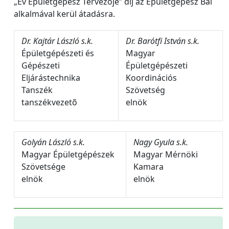
„Év Épületgépész Tervezõje” díj az Épületgépész Bál
alkalmával kerül átadásra.
Dr. Kajtár László s.k.
Dr. Barótfi István s.k.
Épületgépészeti és
Magyar
Gépészeti
Épületgépészeti
Eljárástechnika
Koordinációs
Tanszék
Szövetség
tanszékvezetõ
elnök
Golyán László s.k.
Nagy Gyula s.k.
Magyar Épületgépészek
Magyar Mérnöki
Szövetsége
Kamara
elnök
elnök