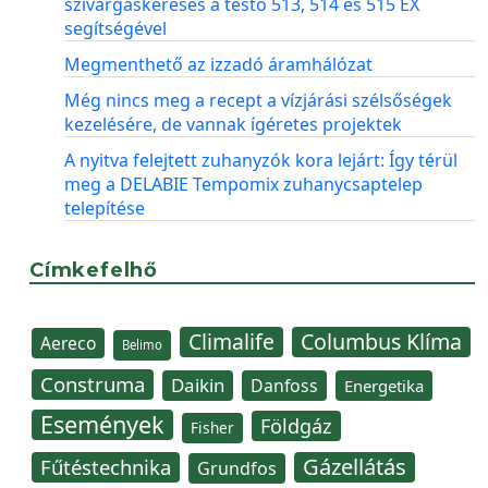
szivárgáskeresés a testo 513, 514 és 515 EX
segítségével
Megmenthető az izzadó áramhálózat
Még nincs meg a recept a vízjárási szélsőségek
kezelésére, de vannak ígéretes projektek
A nyitva felejtett zuhanyzók kora lejárt: Így térül
meg a DELABIE Tempomix zuhanycsaptelep
telepítése
Címkefelhő
Climalife
Columbus Klíma
Aereco
Belimo
Construma
Daikin
Danfoss
Energetika
Események
Földgáz
Fisher
Gázellátás
Fűtéstechnika
Grundfos