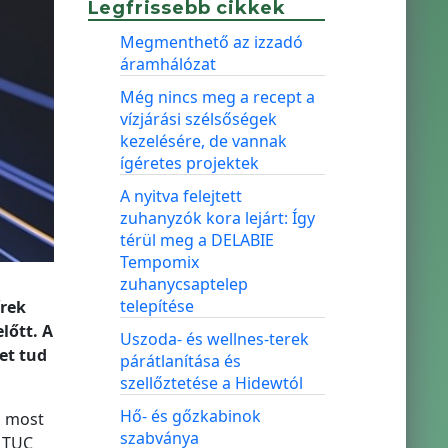
Legfrissebb cikkek
Megmenthető az izzadó
áramhálózat
Még nincs meg a recept a
vízjárási szélsőségek
kezelésére, de vannak
ígéretes projektek
A nyitva felejtett
zuhanyzók kora lejárt: Így
térül meg a DELABIE
Tempomix
zuhanycsaptelep
telepítése
írek
lőtt. A
Uszoda- és wellnes-terek
et tud
párátlanítása és
szellőztetése a Hidewtól
Hő- és gőzkabinok
s most
szabványa
y TUC