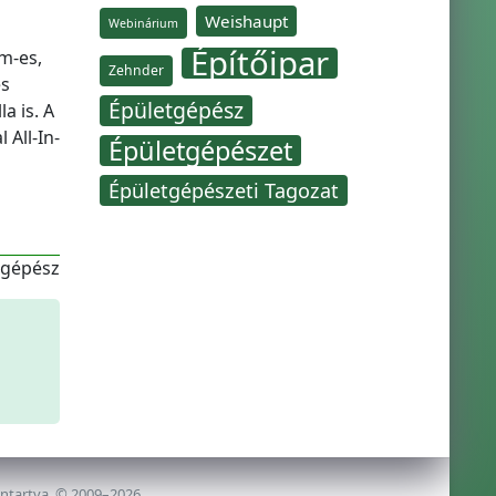
Weishaupt
Webinárium
Építőipar
m-es,
Zehnder
es
Épületgépész
a is. A
 All-In-
Épületgépészet
Épületgépészeti Tagozat
-gépész
nntartva, © 2009–2026