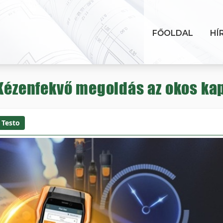
FŐOLDAL
HÍ
 Kézenfekvő megoldás az okos k
Testo