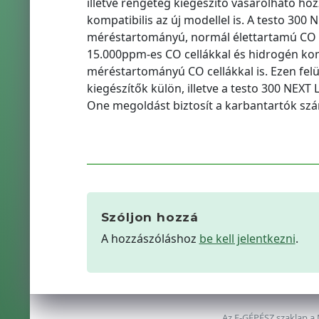
illetve rengeteg kiegészítő vásárolható ho
kompatibilis az új modellel is. A testo 300
méréstartományú, normál élettartamú CO ce
15.000ppm-es CO cellákkal és hidrogén ko
méréstartományú CO cellákkal is. Ezen felül
kiegészítők külön, illetve a testo 300 NEXT 
One megoldást biztosít a karbantartók sz
Szóljon hozzá
A hozzászóláshoz
be kell jelentkezni
.
Az E-GÉPÉSZ szaklap a