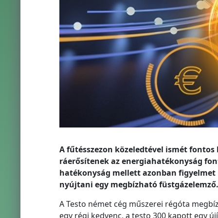
A fűtésszezon közeledtével ismét fontos k
ráerősítenek az energiahatékonyság font
hatékonyság mellett azonban figyelmet ke
nyújtani egy megbízható füstgázelemző
A Testo német cég műszerei régóta megbíz
egy régi kedvenc, a testo 300 kapott egy ú