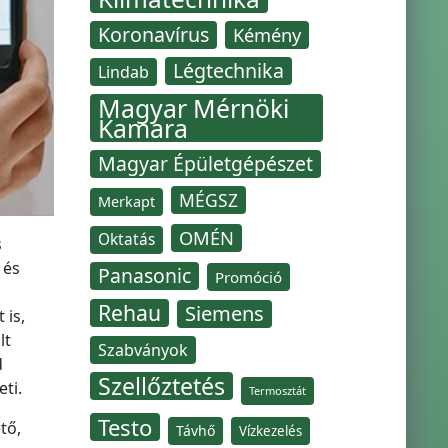
Koronavírus
Kémény
Légtechnika
Lindab
Magyar Mérnöki
Kamara
Magyar Épületgépészet
MÉGSZ
Merkapt
OMÉN
Oktatás
s
 és
Panasonic
Promóció
Rehau
Siemens
 is,
lt
Szabványok
d
Szellőztetés
ti.
Termosztát
Testo
tő,
Távhő
Vízkezelés