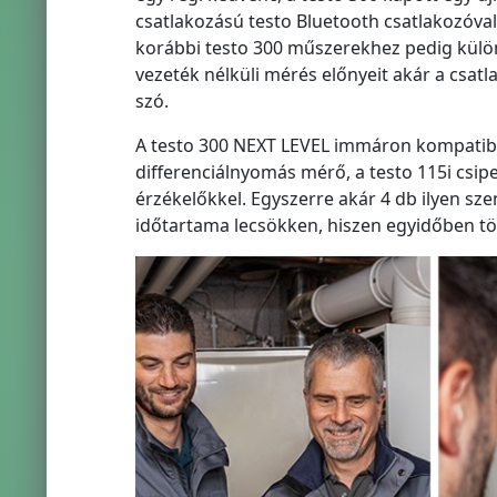
csatlakozású testo Bluetooth csatlakozóval e
korábbi testo 300 műszerekhez pedig külön
vezeték nélküli mérés előnyeit akár a csat
szó.
A testo 300 NEXT LEVEL immáron kompatibil
differenciálnyomás mérő, a testo 115i cs
érzékelőkkel. Egyszerre akár 4 db ilyen sz
időtartama lecsökken, hiszen egyidőben töb