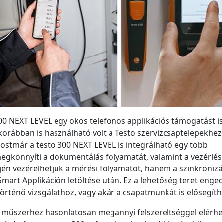
300 NEXT LEVEL egy okos telefonos applikációs támogatást i
korábban is használható volt a Testo szervizcsaptelepekhez
ostmár a testo 300 NEXT LEVEL is integrálható egy több
egkönnyíti a dokumentálás folyamatát, valamint a vezérlést
én vezérelhetjük a mérési folyamatot, hanem a szinkronizá
 Smart Applikáción letöltése után. Ez a lehetőség teret enge
rténő vizsgálathoz, vagy akár a csapatmunkát is elősegíthe
0 műszerhez hasonlatosan megannyi felszereltséggel elérhe