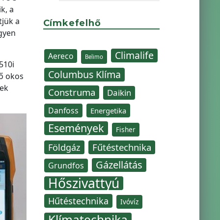
k, a
jük a
Címkefelhő
egyen
Climalife
Aereco
Belimo
510i
Columbus Klíma
ő okos
sek
Construma
Daikin
Danfoss
Energetika
Események
Fisher
Fűtéstechnika
Földgáz
Gázellátás
Grundfos
Hőszivattyú
Hűtéstechnika
Ivóvíz
Klímatechnika