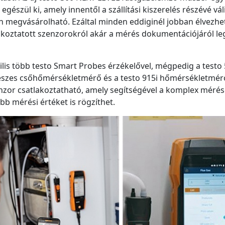
gészül ki, amely innentől a szállítási kiszerelés részévé váli
 megvásárolható. Ezáltal minden eddiginél jobban élvezhet
lakoztatott szenzorokról akár a mérés dokumentációjáról l
is több testo Smart Probes érzékelővel, mégpedig a testo 
ipeszes csőhőmérsékletmérő és a testo 915i hőmérsékletmér
enzor csatlakoztatható, amely segítségével a komplex méré
b mérési értéket is rögzíthet.