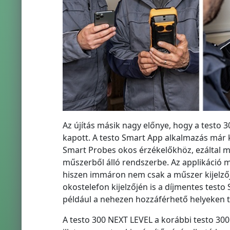
Az újítás másik nagy előnye, hogy a testo 
kapott. A testo Smart App alkalmazás már 
Smart Probes okos érzékelőkhöz, ezáltal m
műszerből álló rendszerbe. Az applikáció m
hiszen immáron nem csak a műszer kijelzőj
okostelefon kijelzőjén is a díjmentes testo
például a nehezen hozzáférhető helyeken tö
A testo 300 NEXT LEVEL a korábbi testo 30