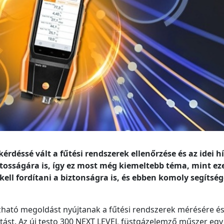
érdéssé vált a fűtési rendszerek ellenőrzése és az idei h
osságára is, így ez most még kiemeltebb téma, mint eze
ll fordítani a biztonságra is, és ebben komoly segítség
.
ható megoldást nyújtanak a fűtési rendszerek mérésére é
jítást. Az új testo 300 NEXT LEVEL füstgázelemző műszer eg