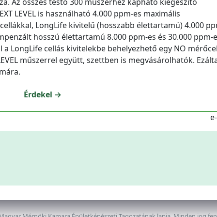
zzá. Az összes testo 300 műszerhez kapható kiegészítő
 NEXT LEVEL is használható 4.000 ppm-es maximális
llákkal, LongLife kivitelű (hosszabb élettartamú) 4.000 pp
mpenzált hosszú élettartamú 8.000 ppm-es és 30.000 ppm-
 a LongLife cellás kivitelekbe behelyezhető egy NO mérőcell
LEVEL műszerrel együtt, szettben is megvásárolhatók. Ezáltal
ámára.
Érdekel →
e
 Magyar Mérnöki Kamara Épületképészeti Tagozatának lapja. Minden jog fe