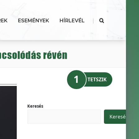
|
REK
ESEMÉNYEK
HÍRLEVÉL
apcsolódás révén
1
TETSZIK
Keresés
Keresés