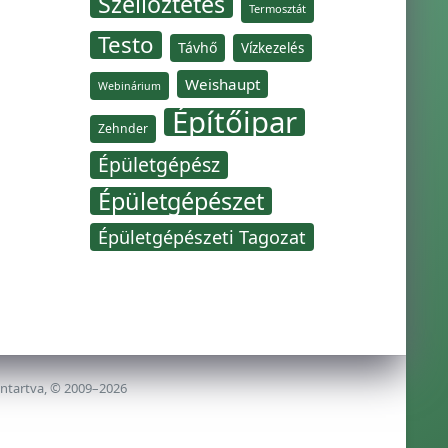
Szellőztetés
Termosztát
Testo
Távhő
Vízkezelés
Weishaupt
Webinárium
Építőipar
Zehnder
Épületgépész
Épületgépészet
Épületgépészeti Tagozat
nntartva, © 2009–2026