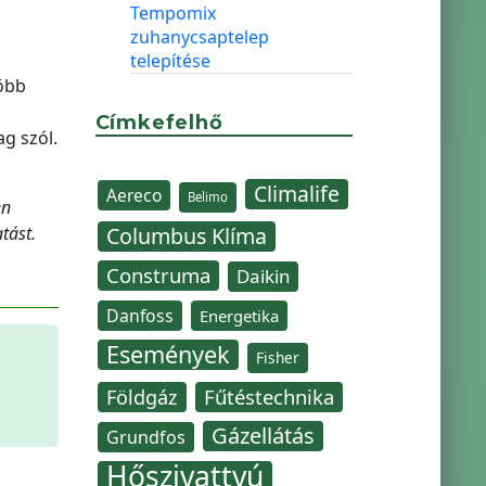
Tempomix
l
zuhanycsaptelep
telepítése
öbb
Címkefelhő
g szól.
Climalife
Aereco
Belimo
en
tást.
Columbus Klíma
Construma
Daikin
Danfoss
Energetika
Események
Fisher
Fűtéstechnika
Földgáz
Gázellátás
Grundfos
Hőszivattyú