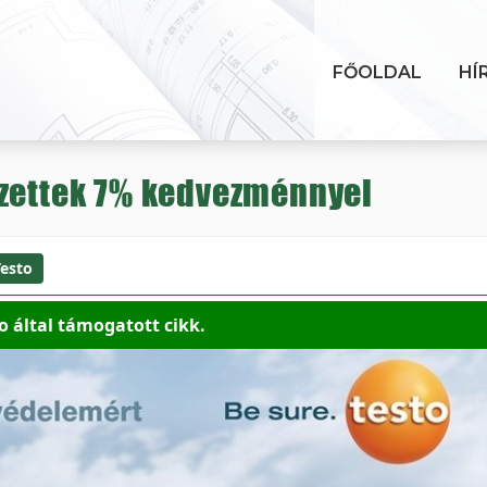
FŐOLDAL
HÍ
szettek 7% kedvezménnyel
esto
o által támogatott cikk.