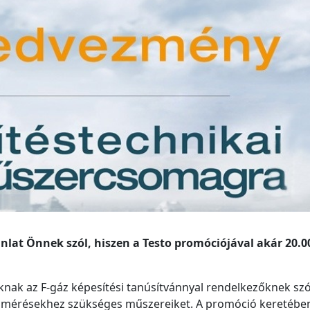
ánlat Önnek szól, hiszen a Testo promóciójával akár 20.00
oknak az F-gáz képesítési tanúsítvánnyal rendelkezőknek szó
ai mérésekhez szükséges műszereiket. A promóció keretébe