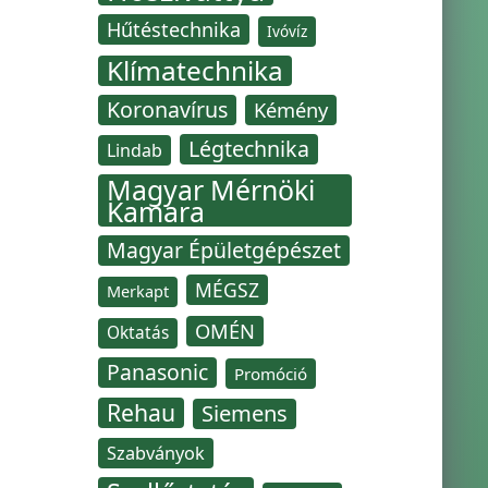
Hűtéstechnika
Ivóvíz
Klímatechnika
Koronavírus
Kémény
Légtechnika
Lindab
Magyar Mérnöki
Kamara
Magyar Épületgépészet
MÉGSZ
Merkapt
OMÉN
Oktatás
Panasonic
Promóció
Rehau
Siemens
Szabványok