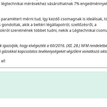
nt légtechnikai mérésekhez vásárolhatnak 7% engedménnye
paramétert mérni tud, így kezdő csomagnak is ideálisak, t
gondoltak, akik a beltéri légállapotról, szellőzésről, a
yokról szeretnének többet tudni, nekik a Légtechnikai csoma
k igazolják, hogy elvégezték a 60/2016. (XII. 28.) NFM rendeletb
 gázokkal kapcsolatos tevékenységeket végzőkre vonatkozó okta
el!