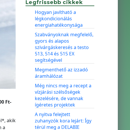
Legfrissebb cikkek
Hogyan javítható a
légkondicionálás
energiahatékonysága
Szabványoknak megfelelő,
gyors és alapos
szivárgáskeresés a testo
513, 514 és 515 EX
segítségével
Megmenthető az izzadó
áramhálózat
Még nincs meg a recept a
vízjárási szélsőségek
kezelésére, de vannak
0 Ft-
ígéretes projektek
A nyitva felejtett
l*, akik
zuhanyzók kora lejárt: Így
térül meg a DELABIE
n a