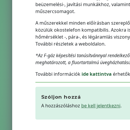
beüzemelési-, javítási munkákhoz, valami
műszercsomagot.
A műszerekkel minden előírásban szereplő 
közülük okostelefon kompatibilis. Azokra is 
hőmérséklet -, pára-, és légáramlás viszon
További részletek a weboldalon.
*Az F-gáz képesítési tanúsítvánnyal rendelkező
meghatározott, a fluortartalmú üvegházhatású
További információk
ide kattintva
érhetők 
Szóljon hozzá
A hozzászóláshoz
be kell jelentkezni
.