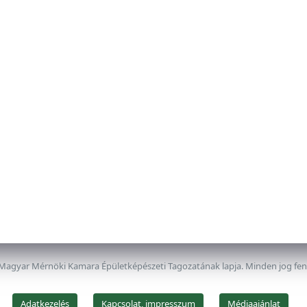
 Magyar Mérnöki Kamara Épületképészeti Tagozatának lapja. Minden jog fe
Adatkezelés
Kapcsolat, impresszum
Médiaajánlat