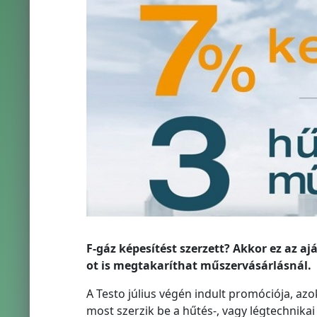
F-gáz képesítést szerzett? Akkor ez az aj
ot is megtakaríthat műszervásárlásnál.
A Testo július végén indult promóciója, az
most szerzik be a hűtés-, vagy légtechnik