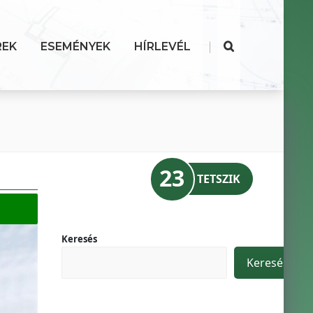
|
REK
ESEMÉNYEK
HÍRLEVÉL
23
TETSZIK
Keresés
Keresés