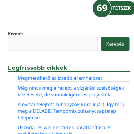
69
TETSZIK
Keresés
Keresés
Legfrissebb cikkek
Megmenthető az izzadó áramhálózat
Még nincs meg a recept a vízjárási szélsőségek
kezelésére, de vannak ígéretes projektek
A nyitva felejtett zuhanyzók kora lejárt: Így térül
meg a DELABIE Tempomix zuhanycsaptelep
telepítése
Uszoda- és wellnes-terek párátlanítása és