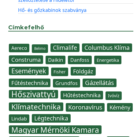
szellőztetése a Hidewtól
Hő- és gőzkabinok szabványa
Címkefelhő
Climalife
Columbus Klíma
Aereco
Belimo
Construma
Daikin
Danfoss
Energetika
Események
Földgáz
Fisher
Gázellátás
Fűtéstechnika
Grundfos
Hőszivattyú
Hűtéstechnika
Ivóvíz
Klímatechnika
Koronavírus
Kémény
Légtechnika
Lindab
Magyar Mérnöki Kamara