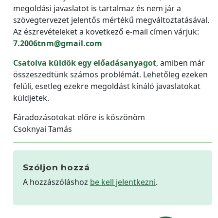
megoldási javaslatot is tartalmaz és nem jár a
szövegtervezet jelentős mértékű megváltoztatásával.
Az észrevételeket a következő e-mail címen várjuk:
7.2006tnm@gmail.com
Csatolva küldök egy előadásanyagot
, amiben már
összeszedtünk számos problémát. Lehetőleg ezeken
felüli, esetleg ezekre megoldást kínáló javaslatokat
küldjetek.
Fáradozásotokat előre is köszönöm
Csoknyai Tamás
Szóljon hozzá
A hozzászóláshoz
be kell jelentkezni
.