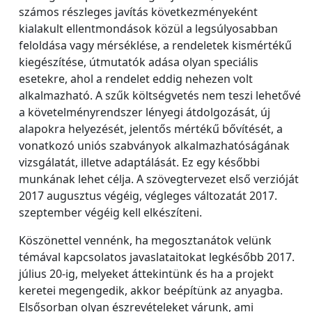
számos részleges javítás következményeként
kialakult ellentmondások közül a legsúlyosabban
feloldása vagy mérséklése, a rendeletek kismértékű
kiegészítése, útmutatók adása olyan speciális
esetekre, ahol a rendelet eddig nehezen volt
alkalmazható. A szűk költségvetés nem teszi lehetővé
a követelményrendszer lényegi átdolgozását, új
alapokra helyezését, jelentős mértékű bővítését, a
vonatkozó uniós szabványok alkalmazhatóságának
vizsgálatát, illetve adaptálását. Ez egy későbbi
munkának lehet célja. A szövegtervezet első verzióját
2017 augusztus végéig, végleges változatát 2017.
szeptember végéig kell elkészíteni.
Köszönettel vennénk, ha megosztanátok velünk
témával kapcsolatos javaslataitokat legkésőbb 2017.
július 20-ig, melyeket áttekintünk és ha a projekt
keretei megengedik, akkor beépítünk az anyagba.
Elsősorban olyan észrevételeket várunk, ami