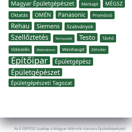
Magyar Épületgépészet
MÉGSZ
Merkapt
Panasonic
OMÉN
Oktatás
Promóció
Rehau
Siemens
Szabványok
Szellőztetés
Testo
Távhő
Termosztát
Weishaupt
Vízkezelés
Zehnder
Webinárium
Építőipar
Épületgépész
Épületgépészet
Épületgépészeti Tagozat
Az E-GÉPÉSZ szaklap a Magyar Mérnöki Kamara Épületképészeti