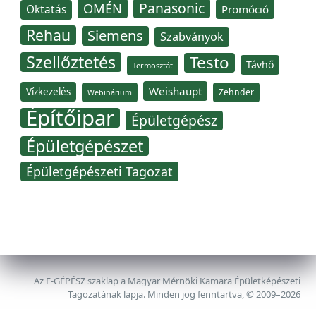
Panasonic
OMÉN
Oktatás
Promóció
Rehau
Siemens
Szabványok
Szellőztetés
Testo
Távhő
Termosztát
Weishaupt
Vízkezelés
Zehnder
Webinárium
Építőipar
Épületgépész
Épületgépészet
Épületgépészeti Tagozat
Az E-GÉPÉSZ szaklap a Magyar Mérnöki Kamara Épületképészeti
Tagozatának lapja. Minden jog fenntartva, © 2009–2026