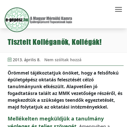
Tisztelt Kolléganők, Kollégák!
2013. április 8.
Nem szóltak hozzá
Örömmel tájékoztatjuk önöket, hogy a felsőfokú
épületgépész oktatás felesztését célzó
tanulmányunk elkészült. Alapvetően jó
fogadtatásra talált az MMK vezetősége részéről, és
megkezdtük a szükséges teendők egyeztetését,
majd folytatjuk az oktatási intézményekkel.
Mellékelten megküldjük a tanulmány
végleges és teljes szövegét.
Amennyiben a