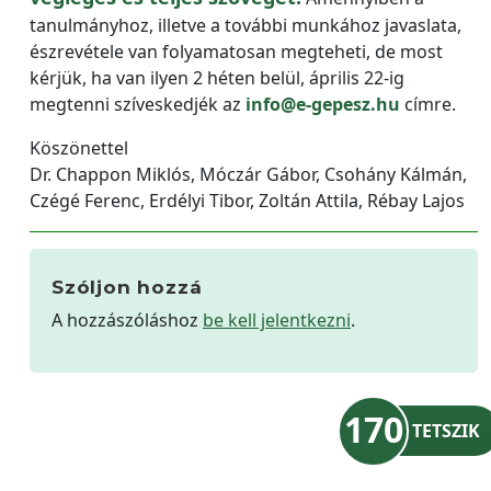
tanulmányhoz, illetve a további munkához javaslata,
észrevétele van folyamatosan megteheti, de most
kérjük, ha van ilyen 2 héten belül, április 22-ig
megtenni szíveskedjék az
info@e-gepesz.hu
címre.
Köszönettel
Dr. Chappon Miklós, Móczár Gábor, Csohány Kálmán,
Czégé Ferenc, Erdélyi Tibor, Zoltán Attila, Rébay Lajos
Szóljon hozzá
A hozzászóláshoz
be kell jelentkezni
.
170
TETSZIK