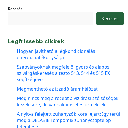
Keresés
Keresés
Legfrissebb cikkek
Hogyan javítható a légkondicionálás
energiahatékonysága
Szabványoknak megfelelő, gyors és alapos
szivárgáskeresés a testo 513, 514 és 515 EX
segítségével
Megmenthető az izzadó áramhálózat
Még nincs meg a recept a vízjárási szélsőségek
kezelésére, de vannak ígéretes projektek
A nyitva felejtett zuhanyzók kora lejárt: Így térül
meg a DELABIE Tempomix zuhanycsaptelep
telepítése