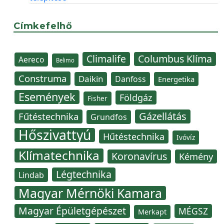
Címkefelhő
Climalife
Columbus Klíma
Aereco
Belimo
Construma
Daikin
Danfoss
Energetika
Események
Földgáz
Fisher
Gázellátás
Fűtéstechnika
Grundfos
Hőszivattyú
Hűtéstechnika
Ivóvíz
Klímatechnika
Koronavírus
Kémény
Légtechnika
Lindab
Magyar Mérnöki Kamara
Magyar Épületgépészet
MÉGSZ
Merkapt