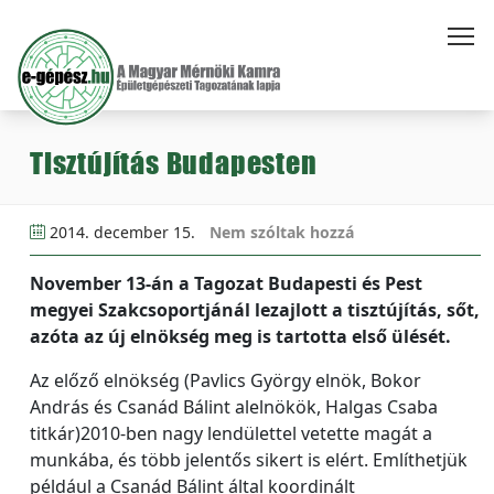
Tisztújítás Budapesten
2014. december 15.
Nem szóltak hozzá
November 13-án a Tagozat Budapesti és Pest
megyei Szakcsoportjánál lezajlott a tisztújítás, sőt,
azóta az új elnökség meg is tartotta első ülését.
Az előző elnökség (Pavlics György elnök, Bokor
András és Csanád Bálint alelnökök, Halgas Csaba
titkár)2010-ben nagy lendülettel vetette magát a
munkába, és több jelentős sikert is elért. Említhetjük
például a Csanád Bálint által koordinált