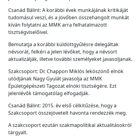
Csanád Bálint: A korábbi évek munkájának kritikáját
tudomásul veszi, és a jövőben összehangolt munkát
kíván folytatni az MMK arra felhatalmazott
tisztségviselőivel.
Bemutatja a korábbi küldöttgyűlésre delegáltak
névsorát, felkéri a jelen lévőket, hogy a névsort
aktualizálják, illetve további személyeket javasoljanak.
Szakcsoport: Dr. Chappon Miklós leköszönő elnök
utódjának Nagy Gyulát javasolja az MMK
Épületgépészeti Tagozat elnöki tisztségére. Ezt
jelenlévők támogatólag elfogadják.
Csanád Bálint: 2015. év első célkitűzése, hogy a
Szakcsoport összejövetelt havonta rendezzék meg.
A szakcsoport ezután szakmapolitikai aktualitásokról
tárgyalt.