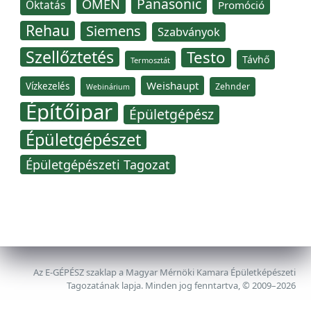
Panasonic
OMÉN
Oktatás
Promóció
Rehau
Siemens
Szabványok
Szellőztetés
Testo
Távhő
Termosztát
Weishaupt
Vízkezelés
Zehnder
Webinárium
Építőipar
Épületgépész
Épületgépészet
Épületgépészeti Tagozat
Az E-GÉPÉSZ szaklap a Magyar Mérnöki Kamara Épületképészeti
Tagozatának lapja. Minden jog fenntartva, © 2009–2026