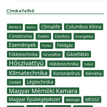
Címkefelhő
Climalife
Columbus Klíma
Aereco
Belimo
Construma
Daikin
Danfoss
Energetika
Események
Földgáz
Fisher
Gázellátás
Fűtéstechnika
Grundfos
Hőszivattyú
Hűtéstechnika
Ivóvíz
Klímatechnika
Koronavírus
Kémény
Légtechnika
Lindab
Magyar Mérnöki Kamara
Magyar Épületgépészet
MÉGSZ
Merkapt