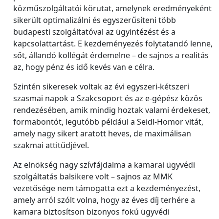
közműszolgáltatói körutat, amelynek eredményeként
sikerült optimalizálni és egyszerűsíteni több
budapesti szolgáltatóval az ügyintézést és a
kapcsolattartást. E kezdeményezés folytatandó lenne,
sőt, állandó kollégát érdemelne – de sajnos a realitás
az, hogy pénz és idő kevés van e célra.
Szintén sikeresek voltak az évi egyszeri-kétszeri
szasmai napok a Szakcsoport és az e-gépész közös
rendezésében, amik mindig hoztak valami érdekeset,
formabontót, legutóbb például a Seidl-Homor vitát,
amely nagy sikert aratott heves, de maximálisan
szakmai attitűdjével.
Az elnökség nagy szívfájdalma a kamarai ügyvédi
szolgáltatás balsikere volt – sajnos az MMK
vezetősége nem támogatta ezt a kezdeményezést,
amely arról szólt volna, hogy az éves díj terhére a
kamara biztosítson bizonyos fokú ügyvédi