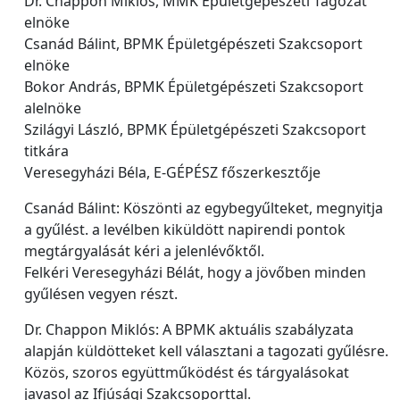
Dr. Chappon Miklós, MMK Épületgépészeti Tagozat
elnöke
Csanád Bálint, BPMK Épületgépészeti Szakcsoport
elnöke
Bokor András, BPMK Épületgépészeti Szakcsoport
alelnöke
Szilágyi László, BPMK Épületgépészeti Szakcsoport
titkára
Veresegyházi Béla, E-GÉPÉSZ főszerkesztője
Csanád Bálint: Köszönti az egybegyűlteket, megnyitja
a gyűlést. a levélben kiküldött napirendi pontok
megtárgyalását kéri a jelenlévőktől.
Felkéri Veresegyházi Bélát, hogy a jövőben minden
gyűlésen vegyen részt.
Dr. Chappon Miklós: A BPMK aktuális szabályzata
alapján küldötteket kell választani a tagozati gyűlésre.
Közös, szoros együttműködést és tárgyalásokat
javasol az Ifjúsági Szakcsoporttal.