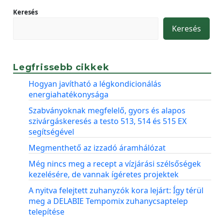
Keresés
Keresés
Legfrissebb cikkek
Hogyan javítható a légkondicionálás
energiahatékonysága
Szabványoknak megfelelő, gyors és alapos
szivárgáskeresés a testo 513, 514 és 515 EX
segítségével
Megmenthető az izzadó áramhálózat
Még nincs meg a recept a vízjárási szélsőségek
kezelésére, de vannak ígéretes projektek
A nyitva felejtett zuhanyzók kora lejárt: Így térül
meg a DELABIE Tempomix zuhanycsaptelep
telepítése