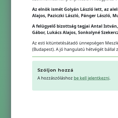
Az elnök ismét Golyán László lett, az al
Alajos, Paziczki László, Pánger László, M
A felügyelő bizottság tagjai Antal István,
Gábor, Lukács Alajos, Sonkolyné Szekerc
Az esti kitüntetésátadó ünnepségen Meszlén
(Budapest). A jó hangulatú hétvégét bállal 
Szóljon hozzá
A hozzászóláshoz
be kell jelentkezni
.