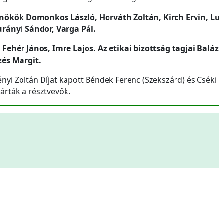
elnökök Domonkos László, Horváth Zoltán, Kirch Ervin, L
urányi Sándor, Varga Pál.
 Fehér János, Imre Lajos. Az etikai bizottság tagjai Baláz
zés Margit.
yi Zoltán Díjat kapott Béndek Ferenc (Szekszárd) és Cséki 
zárták a résztvevők.