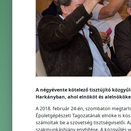
A négyévente kötelező tisztújító közgyű
Harkányban, ahol elnököt és alelnököket
A 2018. február 24-én, szombaton megtart
Épületgépészeti Tagozatának elnöke is kös
számoltak be a szövetség tisztségviselői. 
szakmunkáshiány enyhítése. A közgyűlés vé