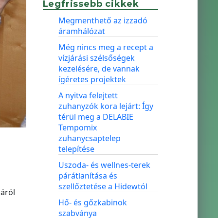
Legfrissebb cikkek
Megmenthető az izzadó
áramhálózat
Még nincs meg a recept a
vízjárási szélsőségek
kezelésére, de vannak
ígéretes projektek
A nyitva felejtett
zuhanyzók kora lejárt: Így
térül meg a DELABIE
Tempomix
zuhanycsaptelep
telepítése
Uszoda- és wellnes-terek
párátlanítása és
szellőztetése a Hidewtól
áról
Hő- és gőzkabinok
szabványa