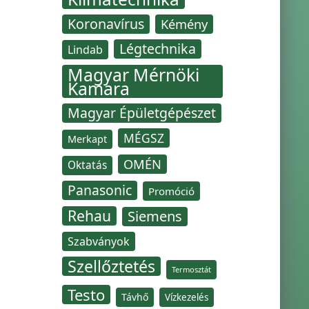
Koronavírus
Kémény
Légtechnika
Lindab
Magyar Mérnöki
Kamara
Magyar Épületgépészet
MÉGSZ
Merkapt
OMÉN
Oktatás
Panasonic
Promóció
Rehau
Siemens
Szabványok
Szellőztetés
Termosztát
Testo
Távhő
Vízkezelés