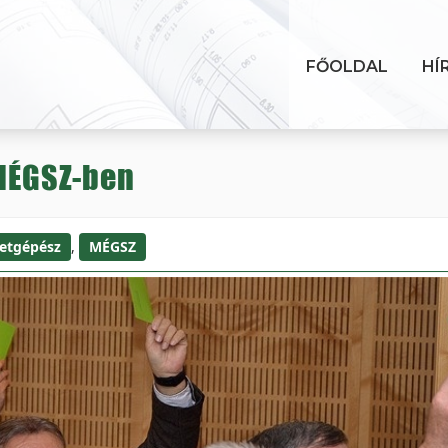
FŐOLDAL
HÍ
 MÉGSZ-ben
etgépész
,
MÉGSZ