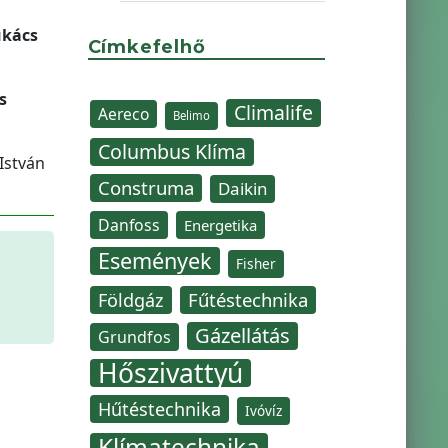
ukács
Címkefelhő
s
Climalife
Aereco
Belimo
Columbus Klíma
István
Construma
Daikin
Danfoss
Energetika
Események
Fisher
Fűtéstechnika
Földgáz
Gázellátás
Grundfos
Hőszivattyú
Hűtéstechnika
Ivóvíz
Klímatechnika