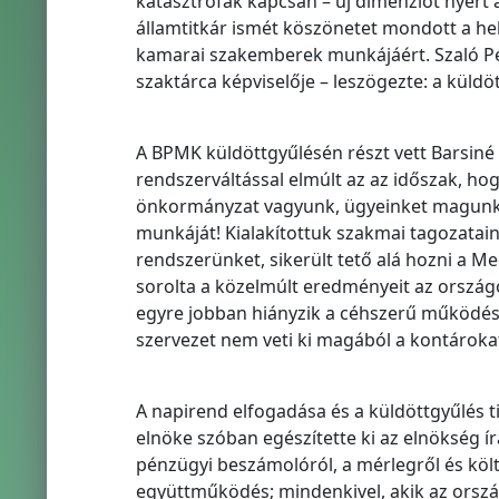
katasztrófák kapcsán – új dimenziót nyer
államtitkár ismét köszönetet mondott a h
kamarai szakemberek munkájáért. Szaló Péte
szaktárca képviselője – leszögezte: a küldöt
A BPMK küldöttgyűlésén részt vett Barsiné 
rendszerváltással elmúlt az az időszak, h
önkormányzat vagyunk, ügyeinket magunkn
munkáját! Kialakítottuk szakmai tagozatain
rendszerünket, sikerült tető alá hozni a M
sorolta a közelmúlt eredményeit az ország
egyre jobban hiányzik a céhszerű működé
szervezet nem veti ki magából a kontároka
A napirend elfogadása és a küldöttgyűlés t
elnöke szóban egészítette ki az elnökség ír
pénzügyi beszámolóról, a mérlegről és költs
együttműködés; mindenkivel, akik az ország