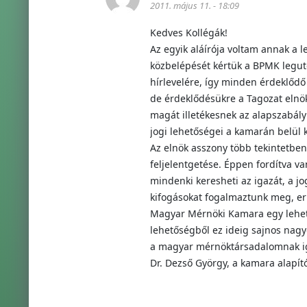
2011. május 11. - 18:09
Kedves Kollégák!
Az egyik aláírója voltam annak a l
közbelépését kértük a BPMK legutó
hírlevelére, így minden érdeklődő
de érdeklődésükre a Tagozat elnö
magát illetékesnek az alapszabály
jogi lehetőségei a kamarán belül 
Az elnök asszony több tekintetben
feljelentgetése. Éppen fordítva va
mindenki keresheti az igazát, a j
kifogásokat fogalmaztunk meg, er
Magyar Mérnöki Kamara egy lehető
lehetőségből ez ideig sajnos nag
a magyar mérnöktársadalomnak ig
Dr. Dezső György, a kamara alapító