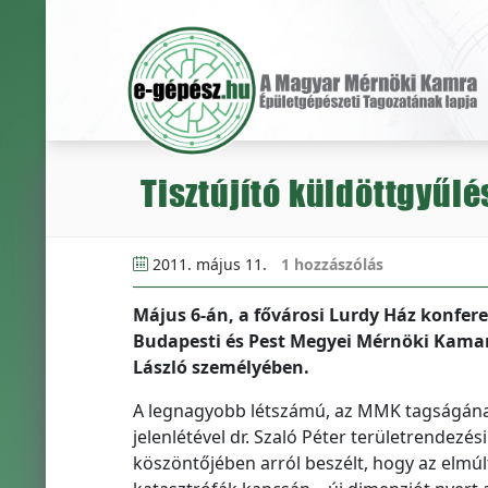
Tisztújító küldöttgyűlé
2011. május 11.
1 hozzászólás
Május 6-án, a fővárosi Lurdy Ház konfere
Budapesti és Pest Megyei Mérnöki Kamar
László személyében.
A legnagyobb létszámú, az MMK tagságának 
jelenlétével dr. Szaló Péter területrendezés
köszöntőjében arról beszélt, hogy az elmúl