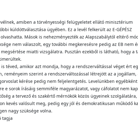
evélnek, amiben a törvényességi felügyeletet ellátó minisztérium
bbi küldöttválasztása ügyében. Ez a levél felkerült az E-GÉPÉSZ
 olvashatta. Mások is nehezményezték az Alapszabálytól eltérő mód
ksége nem válaszolt, egy további megkeresésre pedig az EB nem é
 megsértése miatti vizsgálatra. Pusztán ezekből is látható, hogy a 
kimerültek.
 is téved, amikor azt mondja, hogy a rendszerváltással véget ért 
n, reményeim szerint a rendszerváltozással létrejött az a jogállam
ogorvoslat kérése pedig nem feljelentgetés. Levelünkben egyébként
re e sorok írásáig semmiféle magyarázatot, vagy cáfolatot nem kap
ség a tervező és szakértő mérnökök közös ügyeinek szolgálatára,
yon kevés valósult meg, pedig egy jól és demokratikusan működő 
en nagy szüksége volna.
 tagja