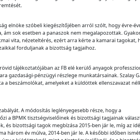
remtését.
ttság elnöke szóbeli kiegészítőjében arról szólt, hogy évre-év
áma, ám sok esetben a panaszok nem megalapozottak. Gyako
mai vita, nézeteltérés, ezért arra kérte a kamarai tagokat, 
ikkal forduljanak a bizottság tagjaihoz.
 rövid tájékoztatójában az FB elé kerülő anyagok professzio
ara gazdasági-pénzügyi részlege munkatársainak. Szalay 
ta a beszámolókat, amelyeket a küldöttek ellenszavazat nél
abályát. A módosítás leglényegesebb része, hogy a
zi a BPMK tisztségviselőinek és bizottsági tagjainak válasz
k, és bizottsági tagok megbízása 2015-ben jár le, míg az id
a három év múlva, 2014-ben jár le. A későbbi időben ismé