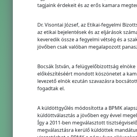
tagjaink érdekeit és az erős kamara megte
Dr. Visontai József, az Etikai-fegyelmi Bizo
az etikai bejelentések és az eljárások sz
keveredik össze a fegyelmi vétség és a szak
jövőben csak valóban megalapozott panasza
Bocsák István, a felügyelőbizottság elnöke
előkészítéséért mondott köszönetet a kam
levezető elnök ezután szavazásra bocsátot
fogadtak el.
A küldöttgyűlés módosította a BPMK alapsz
küldöttválasztás a jövőben egy évvel megelő
Így a 2011-ben megválasztott tisztségviselő
megválasztásra kerülő küldöttek mandátum