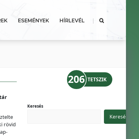
|
REK
ESEMÉNYEK
HÍRLEVÉL
206
TETSZIK
tár
Keresés
Keresés
ztelte
i rövid
zap-