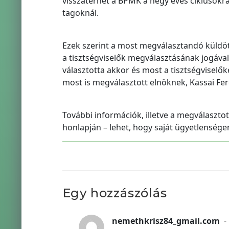
visszatérhet a BPMK a négy éves ciklusokra 
tagoknál.
Ezek szerint a most megválasztandó küldöt
a tisztségviselők megválasztásának jogával 
választotta akkor és most a tisztségviselők
most is megválasztott elnöknek, Kassai Fer
További információk, illetve a megválasztot
honlapján – lehet, hogy saját ügyetlenségem 
Egy hozzászólás
nemethkrisz84_gmail.com
-