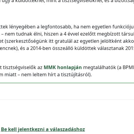
úgy a küldötteknél, mint a tisztségviselőknél, és a bizottsá
tek lényegében a legfontosabb, ha nem egyetlen funkcióju
– nem tudnak élni, hiszen a 4 évvel ezelőtt megbízott társu
et (szerkesztőségünk itt gratulál az egyetlen jelöltként akko
encnek), és a 2014-ben összeálló küldöttek választanak 201
t tisztségviselők az
MMK honlapján
megtalálhatók (a BPM
miatt – nem leltem hírt a tisztújításról).
Be kell jelentkezni a válaszadáshoz