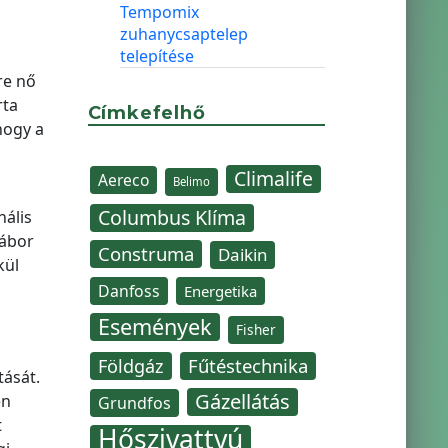
Tempomix
zuhanycsaptelep
telepítése
re nő
rta
Címkefelhő
hogy a
Climalife
Aereco
Belimo
Columbus Klíma
nális
Gábor
Construma
Daikin
kül
Danfoss
Energetika
Események
Fisher
Fűtéstechnika
Földgáz
tását.
Gázellátás
én
Grundfos
t
Hőszivattyú