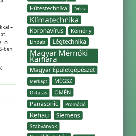
gi
Hűtéstechnika
Ivóvíz
Klímatechnika
kkal –
Koronavírus
Kémény
lat
Légtechnika
r és
Lindab
5-ben.
Magyar Mérnöki
Kamara
K
Magyar Épületgépészet
MÉGSZ
Merkapt
OMÉN
Oktatás
Panasonic
Promóció
Rehau
Siemens
Szabványok