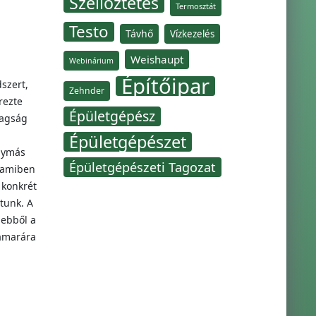
Szellőztetés
Termosztát
Testo
Távhő
Vízkezelés
Weishaupt
Webinárium
Építőipar
szert,
Zehnder
rezte
Épületgépész
tagság
Épületgépészet
egymás
Épületgépészeti Tagozat
, amiben
 konkrét
tunk. A
 ebből a
kamarára