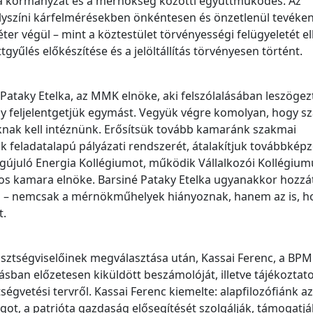
t a kormányzat és a mérnökség közötti együttműködés. Az
elyszíni kárfelmérésekben önkéntesen és önzetlenül tevéke
r végül – mint a köztestület törvényességi felügyeletét el
tgyűlés előkészítése és a jelöltállítás törvényesen történt.
Pataky Etelka, az MMK elnöke, aki felszólalásában leszögezt
ogy feljelentgetjük egymást. Vegyük végre komolyan, hogy s
ak kell intéznünk. Erősítsük tovább kamaránk szakmai
k feladatalapú pályázati rendszerét, átalakítjuk továbbképz
egújuló Energia Kollégiumot, működik Vállalkozói Kollégium
os kamara elnöke. Barsiné Pataky Etelka ugyanakkor hozzát
s – nemcsak a mérnökműhelyek hiányoznak, hanem az is, h
t.
isztségviselőinek megválasztása után, Kassai Ferenc, a BP
ásban előzetesen kiküldött beszámolóját, illetve tájékoztato
égvetési tervről. Kassai Ferenc kiemelte: alapfilozófiánk az
ot, a patrióta gazdaság elősegítését szolgálják, támogatjá