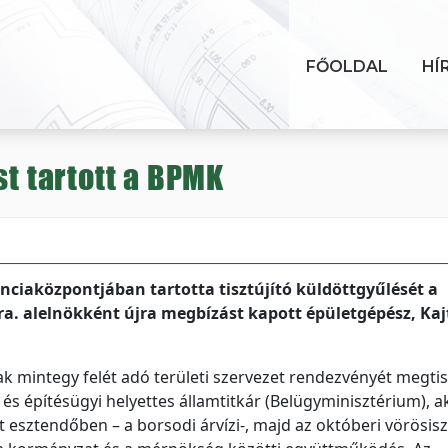
FŐOLDAL
HÍ
st tartott a BPMK
nciaközpontjában tartotta tisztújító küldöttgyűlését a
a. alelnökként újra megbízást kapott épületgépész, Kaj
mintegy felét adó területi szervezet rendezvényét megtis
i és építésügyi helyettes államtitkár (Belügyminisztérium), ak
t esztendőben – a borsodi árvízi-, majd az októberi vörösis