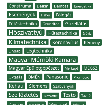
Construma
Daikin
Danfoss
Energetika
Események
Földgáz
Fisher
Gázellátás
Fűtéstechnika
Grundfos
Hőszivattyú
Hűtéstechnika
Ivóvíz
Klímatechnika
Koronavírus
Kémény
Légtechnika
Lindab
Magyar Mérnöki Kamara
Magyar Épületgépészet
MÉGSZ
Merkapt
Panasonic
OMÉN
Oktatás
Promóció
Rehau
Siemens
Szabványok
Szellőztetés
Testo
Távhő
Termosztát
Weishaupt
Vízkezelés
Zehnder
Webinárium