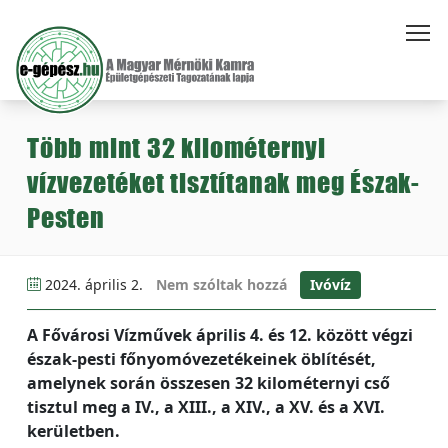
Több mint 32 kilométernyi
vízvezetéket tisztítanak meg Észak-
Pesten
2024. április 2.
Nem szóltak hozzá
Ivóvíz
A Fővárosi Vízművek április 4. és 12. között végzi
észak-pesti főnyomóvezetékeinek öblítését,
amelynek során összesen 32 kilométernyi cső
tisztul meg a IV., a XIII., a XIV., a XV. és a XVI.
kerületben.