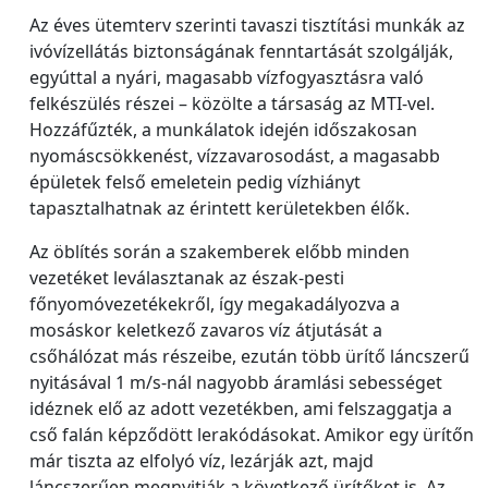
Az éves ütemterv szerinti tavaszi tisztítási munkák az
ivóvízellátás biztonságának fenntartását szolgálják,
egyúttal a nyári, magasabb vízfogyasztásra való
felkészülés részei – közölte a társaság az MTI-vel.
Hozzáfűzték, a munkálatok idején időszakosan
nyomáscsökkenést, vízzavarosodást, a magasabb
épületek felső emeletein pedig vízhiányt
tapasztalhatnak az érintett kerületekben élők.
Az öblítés során a szakemberek előbb minden
vezetéket leválasztanak az észak-pesti
főnyomóvezetékekről, így megakadályozva a
mosáskor keletkező zavaros víz átjutását a
csőhálózat más részeibe, ezután több ürítő láncszerű
nyitásával 1 m/s-nál nagyobb áramlási sebességet
idéznek elő az adott vezetékben, ami felszaggatja a
cső falán képződött lerakódásokat. Amikor egy ürítőn
már tiszta az elfolyó víz, lezárják azt, majd
láncszerűen megnyitják a következő ürítőket is. Az