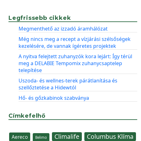
Legfrissebb cikkek
Megmenthető az izzadó áramhálózat
Még nincs meg a recept a vízjárási szélsőségek
kezelésére, de vannak ígéretes projektek
A nyitva felejtett zuhanyzók kora lejárt: Így térül
meg a DELABIE Tempomix zuhanycsaptelep
telepítése
Uszoda- és wellnes-terek párátlanítása és
szellőztetése a Hidewtól
Hő- és gőzkabinok szabványa
Címkefelhő
Climalife
Columbus Klíma
Aereco
Belimo