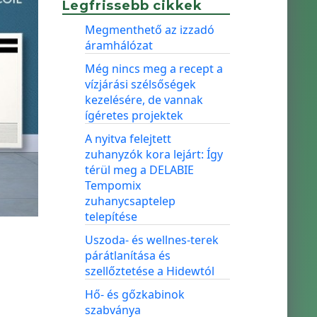
Legfrissebb cikkek
Megmenthető az izzadó
áramhálózat
Még nincs meg a recept a
vízjárási szélsőségek
kezelésére, de vannak
ígéretes projektek
A nyitva felejtett
zuhanyzók kora lejárt: Így
térül meg a DELABIE
Tempomix
zuhanycsaptelep
telepítése
Uszoda- és wellnes-terek
párátlanítása és
szellőztetése a Hidewtól
Hő- és gőzkabinok
szabványa