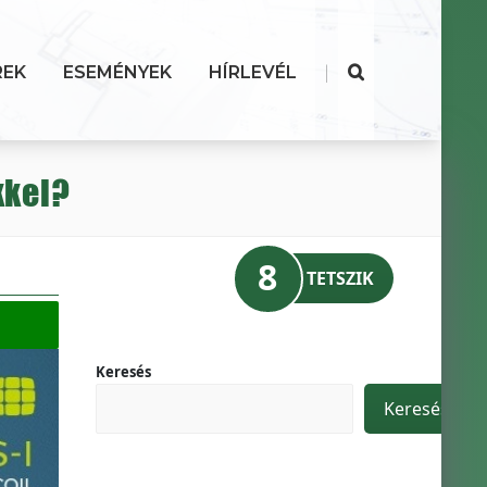
|
REK
ESEMÉNYEK
HÍRLEVÉL
kkel?
8
TETSZIK
Keresés
Keresés