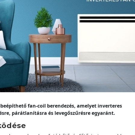
beépíthető fan-coil berendezés, amelyet inverteres
sre, párátlanításra és levegőszűrésre egyaránt.
ködése