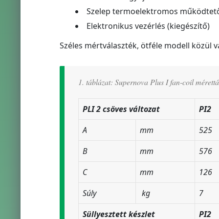
Szelep termoelektromos működtetőv
Elektronikus vezérlés (kiegészítő)
Széles mértválaszték, ötféle modell közül vá
1. táblázat: Supernova Plus I fan-coil mérettá
PLI 2 csöves változat
PI2
A
mm
525
B
mm
576
C
mm
126
Súly
kg
7
Süllyesztett készlet
PI2