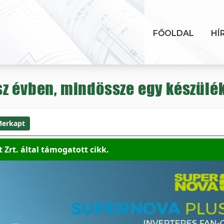
FŐOLDAL
HÍ
sz évben, mindössze egy készülé
erkapt
 Zrt. által támogatott cikk.