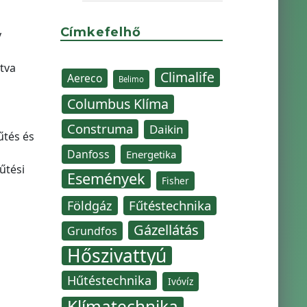
Címkefelhő
y
tva
Climalife
Aereco
Belimo
Columbus Klíma
Construma
Daikin
űtés és
Danfoss
Energetika
fűtési
Események
Fisher
Fűtéstechnika
Földgáz
Gázellátás
Grundfos
Hőszivattyú
Hűtéstechnika
Ivóvíz
Klímatechnika