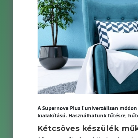
A Supernova Plus I univerzálisan módon 
kialakítású. Használhatunk fűtésre, hűté
Kétcsöves készülék mű