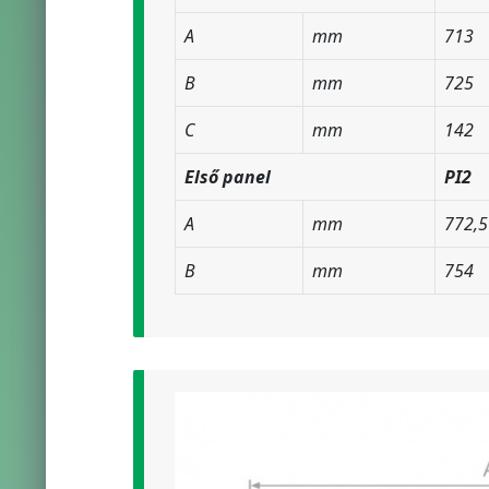
A
mm
713
B
mm
725
C
mm
142
Első panel
PI2
A
mm
772,5
B
mm
754