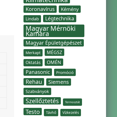
Koronavírus
Kémény
Légtechnika
Lindab
Magyar Mérnöki
Kamara
Magyar Épületgépészet
MÉGSZ
Merkapt
OMÉN
Oktatás
Panasonic
Promóció
Rehau
Siemens
Szabványok
Szellőztetés
Termosztát
Testo
Távhő
Vízkezelés