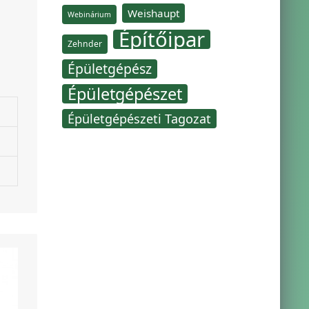
Weishaupt
Webinárium
Építőipar
Zehnder
Épületgépész
Épületgépészet
Épületgépészeti Tagozat