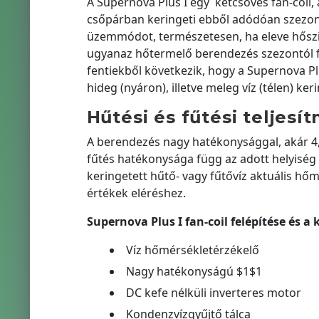
A Supernova Plus I egy kétcsöves fan-coil,
csőpárban keringeti ebből adódóan szezonál
üzemmódot, természetesen, ha eleve hősziva
ugyanaz hőtermelő berendezés szezontól fü
fentiekből következik, hogy a Supernova Plu
hideg (nyáron), illetve meleg víz (télen) keri
Hűtési és fűtési teljesí
A berendezés nagy hatékonysággal, akár 4,8
fűtés hatékonysága függ az adott helyiség s
keringetett hűtő- vagy fűtővíz aktuális hő
értékek eléréshez.
Supernova Plus I
fan-coil felépítése és a 
Víz hőmérsékletérzékelő
Nagy hatékonyságú $1$1
DC kefe nélküli inverteres motor
Kondenzvízgyűjtő tálca