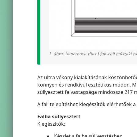
1. ábra: Supernova Plus I fan-coil műszaki ra
Az ultra vékony kialakításának köszönhető
könnyen és rendkívül esztétikus módon. Mi
süllyesztett falvastagsága mindössze 217 
A fali telepítéshez kiegészítők elérhetőek 
Falba süllyesztett
Kiegészítők:
Készlet a falba süllyesztéshez