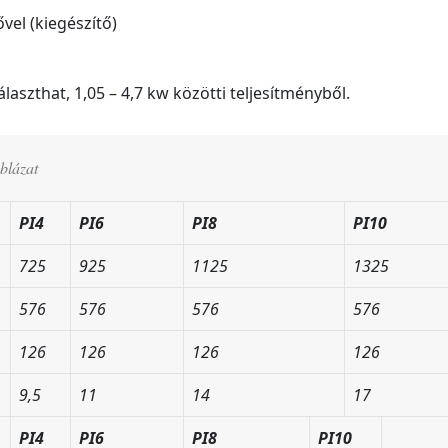
el (kiegészítő)
laszthat, 1,05 – 4,7 kw közötti teljesítményből.
blázat
PI4
PI6
PI8
PI10
725
925
1125
1325
576
576
576
576
126
126
126
126
9,5
11
14
17
PI4
PI6
PI8
PI10