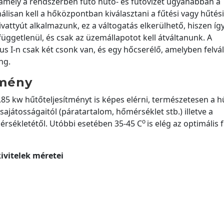
 amely a rendszerben futó hűtő- és fűtővizet ugyanabban a
isan kell a hőközpontban kiválasztani a fűtési vagy hűtési
ttyút alkalmazunk, ez a váltogatás elkerülhető, hiszen íg
ggetlenül, és csak az üzemállapotot kell átváltanunk. A
s I-n csak két csonk van, és egy hőcserélő, amelyben felvál
ng.
tmény
5 kw hűtőteljesítményt is képes elérni, természetesen a h
ajátosságaitól (páratartalom, hőmérséklet stb.) illetve a
o
mérsékletétől. Utóbbi esetében 35-45 C
is elég az optimális 
kivitelek méretei