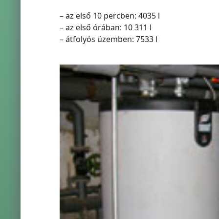
– az első 10 percben: 4035 l
– az első órában: 10 311 l
– átfolyós üzemben: 7533 l