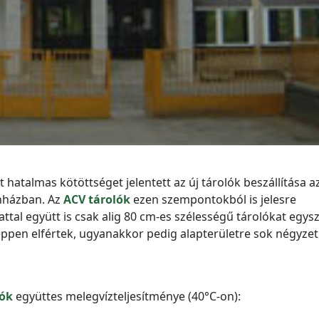
 hatalmas kötöttséget jelentett az új tárolók beszállítása a
nházban. Az
ACV tárolók
ezen szempontokból is jelesre
attal együtt is csak alig 80 cm-es szélességű tárolókat egys
 éppen elfértek, ugyanakkor pedig alapterületre sok négyze
lók
együttes melegvízteljesítménye (40°C-on):