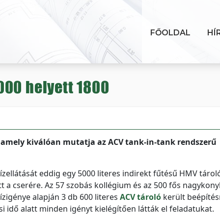
FŐOLDAL
HÍ
000 helyett 1800
 amely kiválóan mutatja az ACV tank-in-tank rendszerű
zellátását eddig egy 5000 literes indirekt fűtésű HMV tárol
t a cserére. Az 57 szobás kollégium és az 500 fős nagykon
zigénye alapján 3 db 600 literes
ACV tároló
került beépítés
idő alatt minden igényt kielégítően látták el feladatukat.