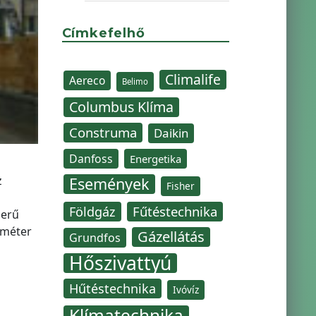
Címkefelhő
Climalife
Aereco
Belimo
Columbus Klíma
Construma
Daikin
Danfoss
Energetika
z
Események
Fisher
Fűtéstechnika
Földgáz
zerű
tméter
Gázellátás
Grundfos
Hőszivattyú
Hűtéstechnika
Ivóvíz
Klímatechnika