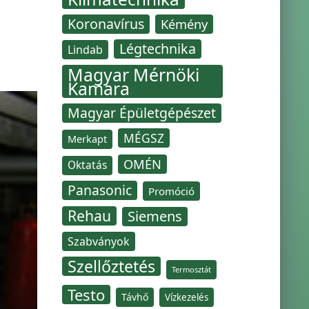
Koronavírus
Kémény
Légtechnika
Lindab
Magyar Mérnöki
Kamara
Magyar Épületgépészet
MÉGSZ
Merkapt
OMÉN
Oktatás
Panasonic
Promóció
Rehau
Siemens
Szabványok
Szellőztetés
Termosztát
Testo
Távhő
Vízkezelés