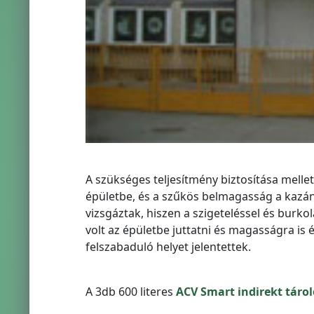
A szükséges teljesítmény biztosítása mellett
épületbe, és a szűkös belmagasság a kazá
vizsgáztak, hiszen a szigeteléssel és burkol
volt az épületbe juttatni és magasságra is
felszabaduló helyet jelentettek.
A 3db 600 literes
ACV Smart indirekt táro