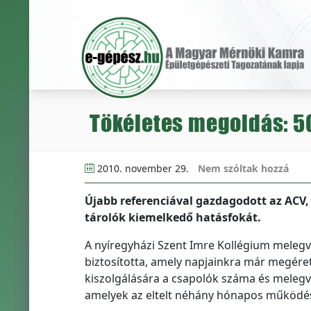
Tökéletes megoldás: 5
2010. november 29.
Nem szóltak hozzá
Újabb referenciával gazdagodott az ACV,
tárolók kiemelkedő hatásfokát.
A nyíregyházi Szent Imre Kollégium melegví
biztosította, amely napjainkra már megéret
kiszolgálására a csapolók száma és melegví
amelyek az eltelt néhány hónapos működési 