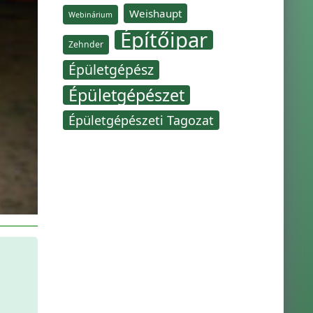
Weishaupt
Webinárium
Építőipar
Zehnder
Épületgépész
Épületgépészet
Épületgépészeti Tagozat