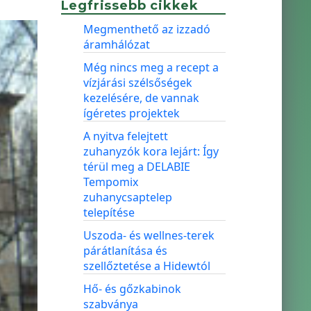
Legfrissebb cikkek
Megmenthető az izzadó
áramhálózat
Még nincs meg a recept a
vízjárási szélsőségek
kezelésére, de vannak
ígéretes projektek
A nyitva felejtett
zuhanyzók kora lejárt: Így
térül meg a DELABIE
Tempomix
zuhanycsaptelep
telepítése
Uszoda- és wellnes-terek
párátlanítása és
szellőztetése a Hidewtól
Hő- és gőzkabinok
szabványa