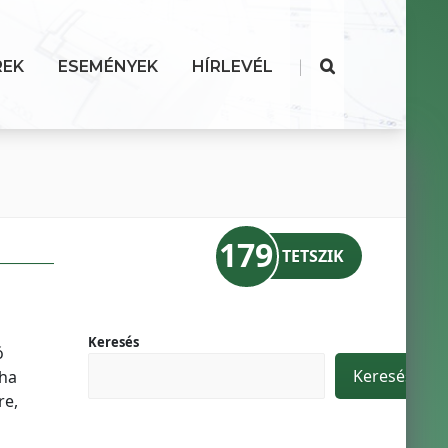
|
REK
ESEMÉNYEK
HÍRLEVÉL
179
TETSZIK
Keresés
ó
Keresés
yha
re,