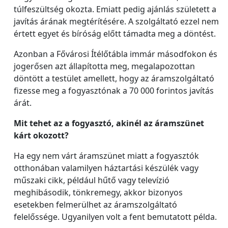
túlfeszültség okozta. Emiatt pedig ajánlás született a
javítás árának megtérítésére. A szolgáltató ezzel nem
értett egyet és bíróság előtt támadta meg a döntést.
Azonban a Fővárosi Ítélőtábla immár másodfokon és
jogerősen azt állapította meg, megalapozottan
döntött a testület amellett, hogy az áramszolgáltató
fizesse meg a fogyasztónak a 70 000 forintos javítás
árát.
Mit tehet az a fogyasztó, akinél az áramszünet
kárt okozott?
Ha egy nem várt áramszünet miatt a fogyasztók
otthonában valamilyen háztartási készülék vagy
műszaki cikk, például hűtő vagy televízió
meghibásodik, tönkremegy, akkor bizonyos
esetekben felmerülhet az áramszolgáltató
felelőssége. Ugyanilyen volt a fent bemutatott példa.