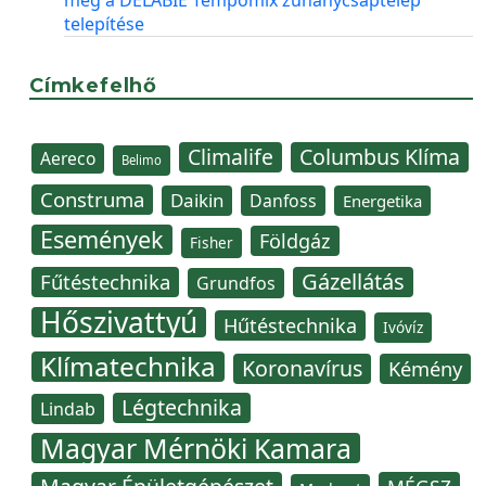
telepítése
Címkefelhő
Climalife
Columbus Klíma
Aereco
Belimo
Construma
Daikin
Danfoss
Energetika
Események
Földgáz
Fisher
Gázellátás
Fűtéstechnika
Grundfos
Hőszivattyú
Hűtéstechnika
Ivóvíz
Klímatechnika
Koronavírus
Kémény
Légtechnika
Lindab
Magyar Mérnöki Kamara