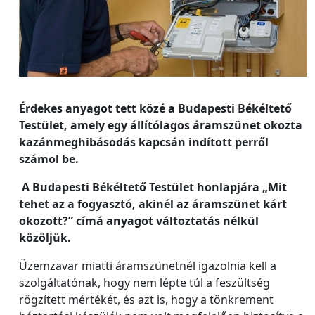
Érdekes anyagot tett közé a Budapesti Békéltető
Testület, amely egy állítólagos áramszünet okozta
kazánmeghibásodás kapcsán indított perről
számol be.
A Budapesti Békéltető Testület honlapjára „Mit
tehet az a fogyasztó, akinél az áramszünet kárt
okozott?” címá anyagot változtatás nélkül
közöljük.
Üzemzavar miatti áramszünetnél igazolnia kell a
szolgáltatónak, hogy nem lépte túl a feszültség
rögzített mértékét, és azt is, hogy a tönkrement