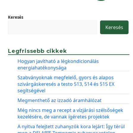
Keresés
Keresés
Legfrissebb cikkek
Hogyan javítható a légkondicionálás
energiahatékonysága
Szabványoknak megfelelő, gyors és alapos
szivárgáskeresés a testo 513, 514 és 515 EX
segítségével
Megmenthető az izzadó áramhálózat
Még nincs meg a recept a vízjárási szélsőségek
kezelésére, de vannak ígéretes projektek
A nyitva felejtett zuhanyzók kora lejárt: Így térül
meg a DELABIE Tempomix zuhanycsaptelep