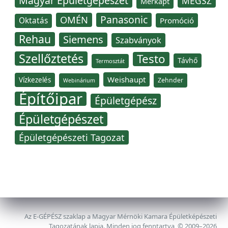
Magyar Épületgépészet
MÉGSZ
Merkapt
Panasonic
OMÉN
Oktatás
Promóció
Rehau
Siemens
Szabványok
Szellőztetés
Testo
Távhő
Termosztát
Weishaupt
Vízkezelés
Zehnder
Webinárium
Építőipar
Épületgépész
Épületgépészet
Épületgépészeti Tagozat
Az E-GÉPÉSZ szaklap a Magyar Mérnöki Kamara Épületképészeti
Tagozatának lapja. Minden jog fenntartva, © 2009–2026