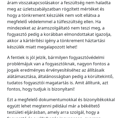
áram visszakapcsolásakor a feszültség nem haladta
meg az üzletszabályzatban rögzített mértéket és
hogy a tönkrement készülék nem volt ellátva a
megfelelő védelemmel a túlfeszültség ellen. Ha
mindezeket az áramszolgáltató nem teszi meg, a
fogyasztó pedig a korábban elmondottakat igazolja,
akkor a kártérítési igény a tönkrement háztartási
készülék miatt megalapozott lehet!
A fentiek is jól jelzik, bármilyen fogyasztóvédelmi
problémájuk van a fogyasztóknak, nagyon fontos a
jogaik eredményes érvényesítéséhez az állításaik
alátámasztása, általánosságban pedig a körültekintő,
tudatos fogyasztói magatartás is. Amit állítunk, azt
fontos, hogy tudjuk is bizonyítani!
Ezt a megfelelő dokumentumokkal és bizonyítékokkal
együtt lehet megtenni például már a békéltető
testületi eljárásban, amely arra szolgál, hogy a