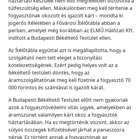
háztartási készülék nem volt megfelelően biztosítva a
túlfeszültség ellen. Máskülönben meg kell térítenie a
fogyasztónak okozott és igazolt kárt – mondta ki
jogerős ítéletében a Fővárosi Ítélőtábla abban a
perben, amelyet még korábban az ELMŰ Hálózati Kft.
indított a Budapesti Békéltető Testület ellen.
Az Ítélőtábla egyúttal azt is megállapította, hogy a
szolgáltató nem tett eleget a bizonyítási
kötelezettségének. Ezért pedig helyes volt az a
békéltető testületi döntés, hogy az
áramszolgáltatónak meg kell fizetnie a fogyasztó 70
000 forintos és számlával is igazolt kárát.
A Budapesti Békéltető Testület előtt nem gyakoriak
azok a fogyasztóvédelmi vitás ügyek, amelyekben az
áramszünet valamilyen kárt okoz a fogyasztók
háztartásában. Ha ez megtörténik viszont, akkor az
súlyos összegek kifizetésével járhat a panaszosra
nézve. Ez történt annak a fogyasztónak az