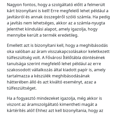
Nagyon fontos, hogy a szolgáltató előtt a felmerült
kárt bizonyítani is kell! Erre megfelelő lehet például a
javításról és annak összegéről szóló számla. Ha pedig
a javítás nem lehetséges, akkor az a számla-nyugta
jelenthet kiindulási alapot, amely igazolja, hogy
mennyibe került a termék eredetileg.
Emellett azt is bizonyítani kell, hogy a meghibásodás
oka valóban az áram visszakapcsolásakor keletkezett
túlfeszültség volt. A Fővárosi Ítélőtábla döntésének
tanulsága szerint megfelelő lehet például az erre
szakosodott vállalkozás által kiadott papír is, amely
tartalmazza a készülék meghibásodásának
hátterében álló és azt kiváltó eseményt, azaz a
túlfeszültséget.
Ha a fogyasztó mindezeket igazolja, még akkor is
viszont az áramszolgáltató kimentheti magát a
kártérítés alól! Ehhez azt kell bizonyítania, hogy az