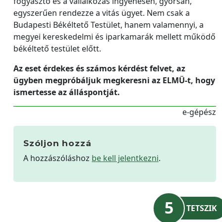
fogyasztó és a vállalkozás ingyenesen, gyorsan,
egyszerűen rendezze a vitás ügyet. Nem csak a
Budapesti Békéltető Testület, hanem valamennyi, a
megyei kereskedelmi és iparkamarák mellett működő
békéltető testület előtt.
Az eset érdekes és számos kérdést felvet, az
ügyben megpróbáljuk megkeresni az ELMÜ-t, hogy
ismertesse az álláspontját.
e-gépész
Szóljon hozzá
A hozzászóláshoz
be kell jelentkezni
.
5
TETSZIK