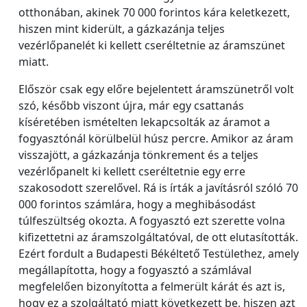
otthonában, akinek 70 000 forintos kára keletkezett,
hiszen mint kiderült, a gázkazánja teljes
vezérlőpanelét ki kellett cseréltetnie az áramszünet
miatt.
Először csak egy előre bejelentett áramszünetről volt
szó, később viszont újra, már egy csattanás
kíséretében ismételten lekapcsolták az áramot a
fogyasztónál körülbelül húsz percre. Amikor az áram
visszajött, a gázkazánja tönkrement és a teljes
vezérlőpanelt ki kellett cseréltetnie egy erre
szakosodott szerelővel. Rá is írták a javításról szóló 70
000 forintos számlára, hogy a meghibásodást
túlfeszültség okozta. A fogyasztó ezt szerette volna
kifizettetni az áramszolgáltatóval, de ott elutasították.
Ezért fordult a Budapesti Békéltető Testülethez, amely
megállapította, hogy a fogyasztó a számlával
megfelelően bizonyította a felmerült kárát és azt is,
hogy ez a szolgáltató miatt következett be, hiszen azt