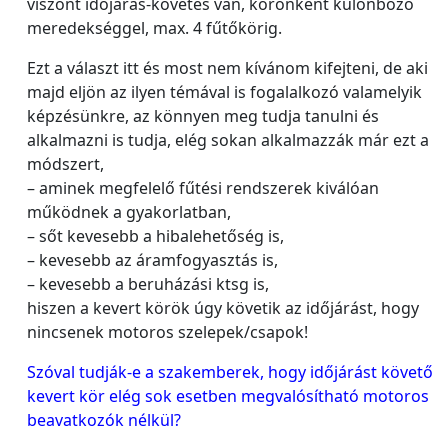
viszont időjárás-követés van, körönként különböző
meredekséggel, max. 4 fűtőkörig.
Ezt a választ itt és most nem kívánom kifejteni, de aki
majd eljön az ilyen témával is fogalalkozó valamelyik
képzésünkre, az könnyen meg tudja tanulni és
alkalmazni is tudja, elég sokan alkalmazzák már ezt a
módszert,
– aminek megfelelő fűtési rendszerek kiválóan
működnek a gyakorlatban,
– sőt kevesebb a hibalehetőség is,
– kevesebb az áramfogyasztás is,
– kevesebb a beruházási ktsg is,
hiszen a kevert körök úgy követik az időjárást, hogy
nincsenek motoros szelepek/csapok!
Szóval tudják-e a szakemberek, hogy időjárást követő
kevert kör elég sok esetben megvalósítható motoros
beavatkozók nélkül?