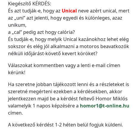
Kiegészítő KÉRDÉS:
És azt tudják-e, hogy az
Unical
neve azért unical, mert
az „uni” azt jelenti, hogy egyedi és különleges, azaz
unikum,
a „cal” pedig azt hogy calória?
És tudják-e, hogy melyik Unical kazánokhoz lehet elég
sokszor és elég jól alkalmazni a motoros beavatkozók
nélküli időjárást-követő kevert köröket?
Válaszokat kommentben vagy a lenti e-mail címen
kérünk!
Ha szeretne jobban tájékozott lenni és a részleteket is
szeretné megérteni ezekben a kérdésekben, akkor
jelentkezzen majd be a kérdést feltevő Homor Miklós
valamelyik 1 napos képzésére a
homor1@t-online.hu
címen.
A következő kérdést 1-2 héten belül fogjuk küldeni.