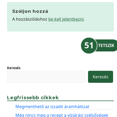
Szóljon hozzá
A hozzászóláshoz
be kell jelentkezni
.
51
TETSZIK
Keresés
Keresés
Legfrissebb cikkek
Megmenthető az izzadó áramhálózat
Még nincs meg a recept a vízjárási szélsőségek