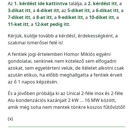
Az
1. kérdést ide kattintva
találja, a
2. kérdést itt
, a
3-dikat itt
, a
4-diket itt
, az
5-diket itt
, a
6-dikat itt
, a
7-diket itt
, a
8-at itt
, a
9-ediket itt
, a
10-diket itt
, a
11-ket itt
, a
12-ket pedig itt
.
Kérjük, küldje tovább a kérdést, érdekességként, a
szakmai ismerősei felé is!
A fentiek jogi értelemben Homor Miklós egyéni
gondolatai, senkinek nem kötelező sem elfogadni
azokat, sem egyetérteni velük, de ítéletet alkotni csak
azután etikus, ha előbb meghallgatta a fentiek érveit
az ő 1 napos képzésén.
És a jövőben próbálja ki az Unical 2-féle inox és 2-féle
Alu kondenzációs kazánjait 2 kW … 16 MW között,
amik még soha nem mentek tönkre koszos fűtővíztől!
(x)