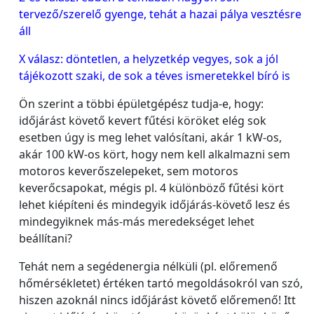
tervező/szerelő gyenge, tehát a hazai pálya vesztésre
áll
X válasz: döntetlen, a helyzetkép vegyes, sok a jól
tájékozott szaki, de sok a téves ismeretekkel bíró is
Ön szerint a többi épületgépész tudja-e, hogy:
időjárást követő kevert fűtési köröket elég sok
esetben úgy is meg lehet valósítani, akár 1 kW-os,
akár 100 kW-os kört, hogy nem kell alkalmazni sem
motoros keverőszelepeket, sem motoros
keverőcsapokat, mégis pl. 4 különböző fűtési kört
lehet kiépíteni és mindegyik időjárás-követő lesz és
mindegyiknek más-más meredekséget lehet
beállítani?
Tehát nem a segédenergia nélküli (pl. előremenő
hőmérsékletet) értéken tartó megoldásokról van szó,
hiszen azoknál nincs időjárást követő előremenő! Itt