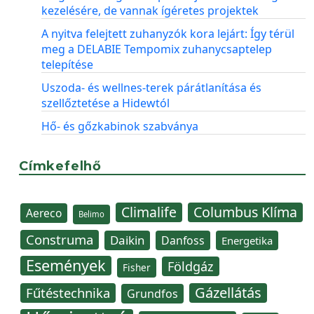
kezelésére, de vannak ígéretes projektek
A nyitva felejtett zuhanyzók kora lejárt: Így térül
meg a DELABIE Tempomix zuhanycsaptelep
telepítése
Uszoda- és wellnes-terek párátlanítása és
szellőztetése a Hidewtól
Hő- és gőzkabinok szabványa
Címkefelhő
Climalife
Columbus Klíma
Aereco
Belimo
Construma
Daikin
Danfoss
Energetika
Események
Földgáz
Fisher
Gázellátás
Fűtéstechnika
Grundfos