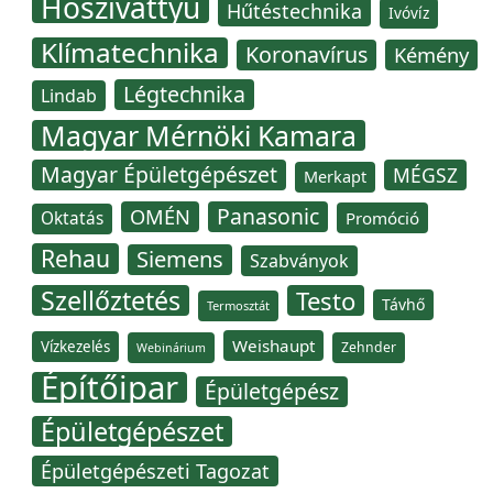
Hőszivattyú
Hűtéstechnika
Ivóvíz
Klímatechnika
Koronavírus
Kémény
Légtechnika
Lindab
Magyar Mérnöki Kamara
Magyar Épületgépészet
MÉGSZ
Merkapt
Panasonic
OMÉN
Oktatás
Promóció
Rehau
Siemens
Szabványok
Szellőztetés
Testo
Távhő
Termosztát
Weishaupt
Vízkezelés
Zehnder
Webinárium
Építőipar
Épületgépész
Épületgépészet
Épületgépészeti Tagozat