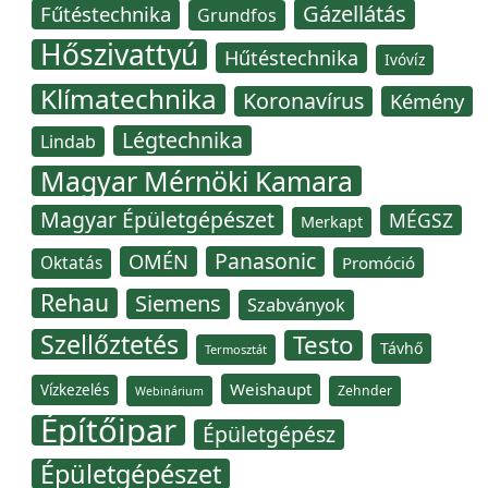
Gázellátás
Fűtéstechnika
Grundfos
Hőszivattyú
Hűtéstechnika
Ivóvíz
Klímatechnika
Koronavírus
Kémény
Légtechnika
Lindab
Magyar Mérnöki Kamara
Magyar Épületgépészet
MÉGSZ
Merkapt
Panasonic
OMÉN
Oktatás
Promóció
Rehau
Siemens
Szabványok
Szellőztetés
Testo
Távhő
Termosztát
Weishaupt
Vízkezelés
Zehnder
Webinárium
Építőipar
Épületgépész
Épületgépészet