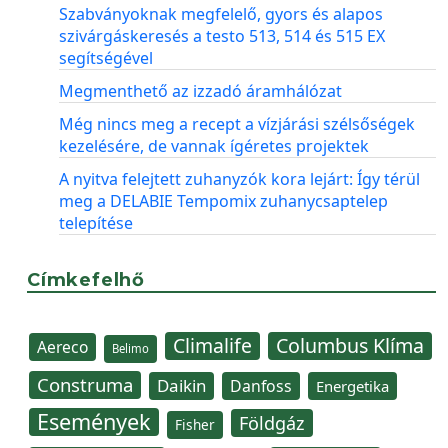
Szabványoknak megfelelő, gyors és alapos
szivárgáskeresés a testo 513, 514 és 515 EX
segítségével
Megmenthető az izzadó áramhálózat
Még nincs meg a recept a vízjárási szélsőségek
kezelésére, de vannak ígéretes projektek
A nyitva felejtett zuhanyzók kora lejárt: Így térül
meg a DELABIE Tempomix zuhanycsaptelep
telepítése
Címkefelhő
Climalife
Columbus Klíma
Aereco
Belimo
Construma
Daikin
Danfoss
Energetika
Események
Földgáz
Fisher