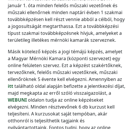
január 1. óta minden felelős műszaki vezetőnek és
műszaki ellenőrnek minden naptári évben 1 szakmai
továbbképzésen kell részt vennie abból a célból, hogy
a jogosultságát megtarthassa. Ezt a továbbképzési
típust szakmai továbbképzésnek hívjuk, amelyeket a
területileg illetékes mérnöki kamarák szerveznek.
Másik kötelező képzés a jogi témájú képzés, amelyet
a Magyar Mérnöki Kamara (központi szervezet) egy
online felületen szervez. Ezt a képzést szakértőknek,
tervezőknek, felelős műszaki vezetőknek, műszaki
ellenőröknek 5 évente kell elvégezni. Amennyiben az
itt
található oldal alapján befizette a jelentkezési díjat,
majd megkapta az erről szóló visszaigazolást, a
WEBUNI
oldalon tudja az online képzéseket
elvégezni. Minden résztvevőnek 6 db kurzust kell
teljesíteni. A kurzusokat saját tempóban, akár
otthonról is teljesíthetik tagjaink és
nyilvántartottaink. Fontos tudni, hogy az online