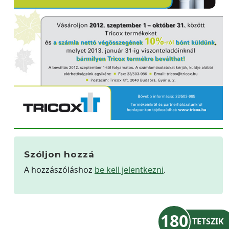
Szóljon hozzá
A hozzászóláshoz
be kell jelentkezni
.
180
TETSZIK