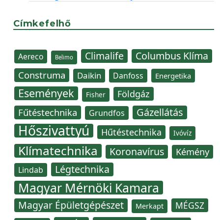
Címkefelhő
Climalife
Columbus Klíma
Aereco
Belimo
Construma
Daikin
Danfoss
Energetika
Események
Földgáz
Fisher
Gázellátás
Fűtéstechnika
Grundfos
Hőszivattyú
Hűtéstechnika
Ivóvíz
Klímatechnika
Koronavírus
Kémény
Légtechnika
Lindab
Magyar Mérnöki Kamara
Magyar Épületgépészet
MÉGSZ
Merkapt