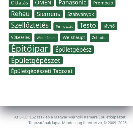
Panasonic
OMÉN
Oktatás
Promóció
Rehau
Siemens
Szabványok
Szellőztetés
Testo
Távhő
Termosztát
Weishaupt
Vízkezelés
Zehnder
Webinárium
Építőipar
Épületgépész
Épületgépészet
Épületgépészeti Tagozat
Az E-GÉPÉSZ szaklap a Magyar Mérnöki Kamara Épületképészeti
Tagozatának lapja. Minden jog fenntartva, © 2009–2026