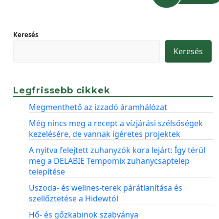
Keresés
Keresés
Legfrissebb cikkek
Megmenthető az izzadó áramhálózat
Még nincs meg a recept a vízjárási szélsőségek
kezelésére, de vannak ígéretes projektek
A nyitva felejtett zuhanyzók kora lejárt: Így térül
meg a DELABIE Tempomix zuhanycsaptelep
telepítése
Uszoda- és wellnes-terek párátlanítása és
szellőztetése a Hidewtól
Hő- és gőzkabinok szabványa