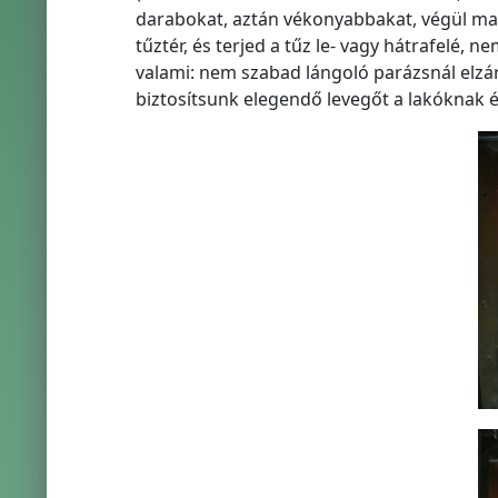
darabokat, aztán vékonyabbakat, végül mag
tűztér, és terjed a tűz le- vagy hátrafelé,
valami: nem szabad lángoló parázsnál elzá
biztosítsunk elegendő levegőt a lakóknak é