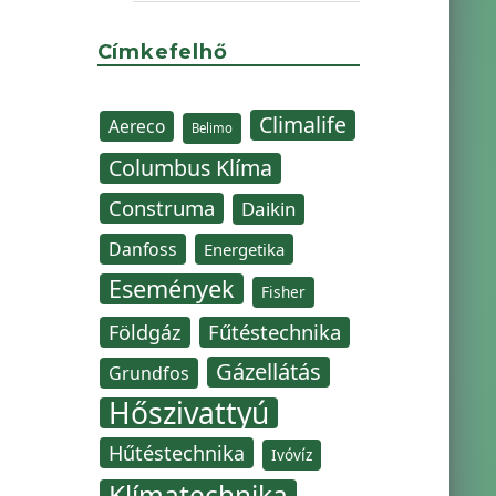
Címkefelhő
Climalife
Aereco
Belimo
Columbus Klíma
Construma
Daikin
Danfoss
Energetika
Események
Fisher
Fűtéstechnika
Földgáz
Gázellátás
Grundfos
Hőszivattyú
Hűtéstechnika
Ivóvíz
Klímatechnika