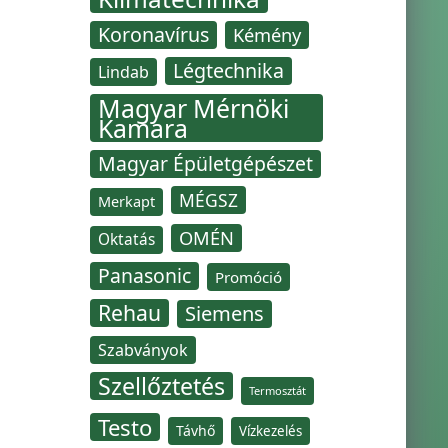
Koronavírus
Kémény
Légtechnika
Lindab
Magyar Mérnöki
Kamara
Magyar Épületgépészet
MÉGSZ
Merkapt
OMÉN
Oktatás
Panasonic
Promóció
Rehau
Siemens
Szabványok
Szellőztetés
Termosztát
Testo
Távhő
Vízkezelés