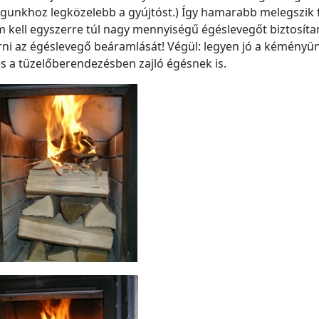
unkhoz legközelebb a gyújtóst.) Így hamarabb melegszik f
 nem kell egyszerre túl nagy mennyiségű égéslevegőt biztosíta
rni az égéslevegő beáramlását! Végül: legyen jó a kéményün
s a tüzelőberendezésben zajló égésnek is.