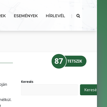
|
REK
ESEMÉNYEK
HÍRLEVÉL
87
TETSZIK
Keresés
pján
Keresés
nélkül.
b