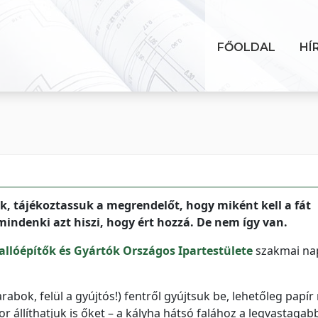
FŐOLDAL
HÍ
k, tájékoztassuk a megrendelőt, hogy miként kell a fát
: mindenki azt hiszi, hogy ért hozzá. De nem így van.
llóépítők és Gyártók Országos Ipartestülete
szakmai na
rabok, felül a gyújtós!) fentről gyújtsuk be, lehetőleg papír 
 állíthatjuk is őket – a kályha hátsó falához a legvastagab