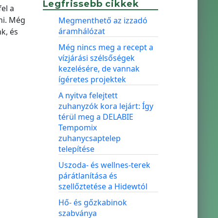
Legfrissebb cikkek
el a
ni. Még
Megmenthető az izzadó
áramhálózat
k, és
Még nincs meg a recept a
vízjárási szélsőségek
kezelésére, de vannak
ígéretes projektek
A nyitva felejtett
zuhanyzók kora lejárt: Így
térül meg a DELABIE
Tempomix
zuhanycsaptelep
telepítése
Uszoda- és wellnes-terek
párátlanítása és
szellőztetése a Hidewtól
Hő- és gőzkabinok
szabványa