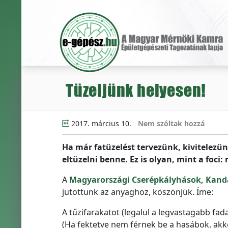
Tüzeljünk helyesen!
2017. március 10.
Nem szóltak hozzá
Ha már fatüzelést tervezünk, kivitelezün
eltüzelni benne. Ez is olyan, mint a foci
A
Magyarországi Cserépkályhások, Kanda
jutottunk az anyaghoz, köszönjük. Íme:
A tűzifarakatot (legalul a legvastagabb fada
(Ha fektetve nem férnek be a hasábok, akkor