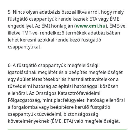
5. Nincs olyan adatbázis összeállítva arról, hogy mely
füstgátló csappantyúk rendelkeznek ETA vagy ÉME
engedéllyel. Az ÉMI honlapján (
www.emi.hu
), ÉME-vel
illetve TMT-vel rendelkező termékek adatbázisában
lehet keresni azokkal rendelkező füstgátló
csappantyúkat.
6. A füstgátló csappantyúk megfelelőségi
igazolásának meglétét és a beépítés megfelelőségét
egy épület létesítésekor és használatbavételekor a
tűzvédelmi hatóság az építési hatósággal közösen
ellenőrzi. Az Országos Katasztrófavédelmi
Főigazgatóság, mint piacfelügyeleti hatóság ellenőrzi
a forgalomba vagy beépítésre kerülő füstgátló
csappantyúk tűzvédelmi, biztonságossági
követelményeknek (ÉME, ETA) való megfelelőségét.