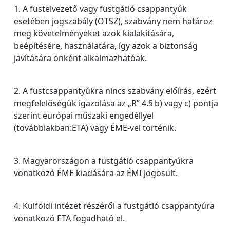
1. A füstelvezető vagy füstgátló csappantyúk
esetében jogszabály (OTSZ), szabvány nem határoz
meg követelményeket azok kialakítására,
beépítésére, használatára, így azok a biztonság
javítására önként alkalmazhatóak.
2. A füstcsappantyúkra nincs szabvány előírás, ezért
megfelelőségük igazolása az „R” 4.§ b) vagy c) pontja
szerint európai műszaki engedéllyel
(továbbiakban:ETA) vagy ÉME-vel történik.
3. Magyarországon a füstgátló csappantyúkra
vonatkozó ÉME kiadására az ÉMI jogosult.
4. Külföldi intézet részéről a füstgátló csappantyúra
vonatkozó ETA fogadható el.