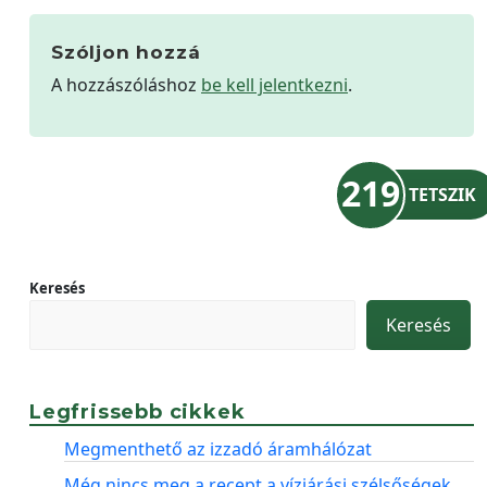
Szóljon hozzá
A hozzászóláshoz
be kell jelentkezni
.
219
TETSZIK
Keresés
Keresés
Legfrissebb cikkek
Megmenthető az izzadó áramhálózat
Még nincs meg a recept a vízjárási szélsőségek