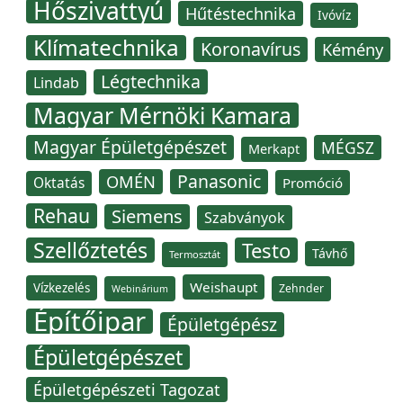
Hőszivattyú
Hűtéstechnika
Ivóvíz
Klímatechnika
Koronavírus
Kémény
Légtechnika
Lindab
Magyar Mérnöki Kamara
Magyar Épületgépészet
MÉGSZ
Merkapt
Panasonic
OMÉN
Oktatás
Promóció
Rehau
Siemens
Szabványok
Szellőztetés
Testo
Távhő
Termosztát
Weishaupt
Vízkezelés
Zehnder
Webinárium
Építőipar
Épületgépész
Épületgépészet
Épületgépészeti Tagozat