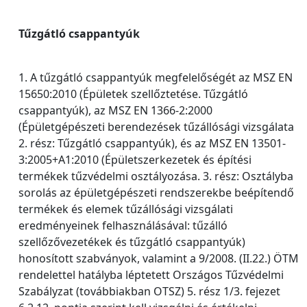
Tűzgátló csappantyúk
1. A tűzgátló csappantyúk megfelelőségét az MSZ EN
15650:2010 (Épületek szellőztetése. Tűzgátló
csappantyúk), az MSZ EN 1366-2:2000
(Épületgépészeti berendezések tűzállósági vizsgálata
2. rész: Tűzgátló csappantyúk), és az MSZ EN 13501-
3:2005+A1:2010 (Épületszerkezetek és építési
termékek tűzvédelmi osztályozása. 3. rész: Osztályba
sorolás az épületgépészeti rendszerekbe beépítendő
termékek és elemek tűzállósági vizsgálati
eredményeinek felhasználásával: tűzálló
szellőzővezetékek és tűzgátló csappantyúk)
honosított szabványok, valamint a 9/2008. (II.22.) ÖTM
rendelettel hatályba léptetett Országos Tűzvédelmi
Szabályzat (továbbiakban OTSZ) 5. rész 1/3. fejezet