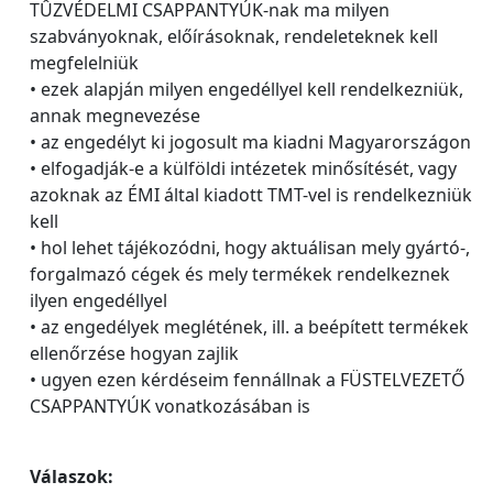
TÛZVÉDELMI CSAPPANTYÚK-nak ma milyen
szabványoknak, előírásoknak, rendeleteknek kell
megfelelniük
• ezek alapján milyen engedéllyel kell rendelkezniük,
annak megnevezése
• az engedélyt ki jogosult ma kiadni Magyarországon
• elfogadják-e a külföldi intézetek minősítését, vagy
azoknak az ÉMI által kiadott TMT-vel is rendelkezniük
kell
• hol lehet tájékozódni, hogy aktuálisan mely gyártó-,
forgalmazó cégek és mely termékek rendelkeznek
ilyen engedéllyel
• az engedélyek meglétének, ill. a beépített termékek
ellenőrzése hogyan zajlik
• ugyen ezen kérdéseim fennállnak a FÜSTELVEZETŐ
CSAPPANTYÚK vonatkozásában is
Válaszok: