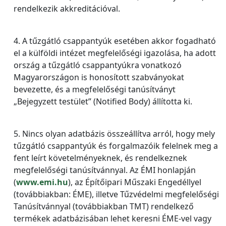
rendelkezik akkreditációval.
4. A tűzgátló csappantyúk esetében akkor fogadható
el a külföldi intézet megfelelőségi igazolása, ha adott
ország a tűzgátló csappantyúkra vonatkozó
Magyarországon is honosított szabványokat
bevezette, és a megfelelőségi tanúsítványt
„Bejegyzett testület” (Notified Body) állította ki.
5. Nincs olyan adatbázis összeállítva arról, hogy mely
tűzgátló csappantyúk és forgalmazóik felelnek meg a
fent leírt követelményeknek, és rendelkeznek
megfelelőségi tanúsítvánnyal. Az ÉMI honlapján
(
www.emi.hu
), az Építőipari Műszaki Engedéllyel
(továbbiakban: ÉME), illetve Tűzvédelmi megfelelőségi
Tanúsítvánnyal (továbbiakban TMT) rendelkező
termékek adatbázisában lehet keresni ÉME-vel vagy