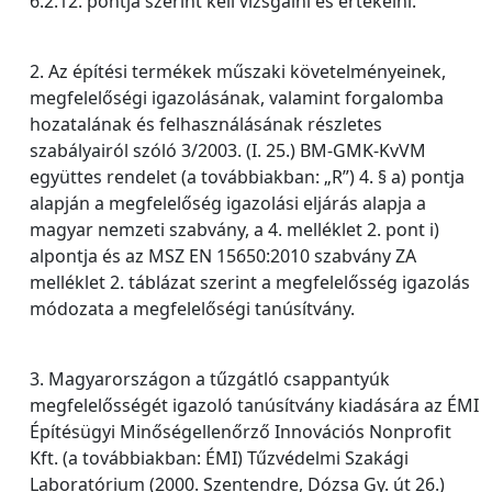
6.2.12. pontja szerint kell vizsgálni és értékelni.
2. Az építési termékek műszaki követelményeinek,
megfelelőségi igazolásának, valamint forgalomba
hozatalának és felhasználásának részletes
szabályairól szóló 3/2003. (I. 25.) BM-GMK-KvVM
együttes rendelet (a továbbiakban: „R”) 4. § a) pontja
alapján a megfelelőség igazolási eljárás alapja a
magyar nemzeti szabvány, a 4. melléklet 2. pont i)
alpontja és az MSZ EN 15650:2010 szabvány ZA
melléklet 2. táblázat szerint a megfelelősség igazolás
módozata a megfelelőségi tanúsítvány.
3. Magyarországon a tűzgátló csappantyúk
megfelelősségét igazoló tanúsítvány kiadására az ÉMI
Építésügyi Minőségellenőrző Innovációs Nonprofit
Kft. (a továbbiakban: ÉMI) Tűzvédelmi Szakági
Laboratórium (2000. Szentendre, Dózsa Gy. út 26.)