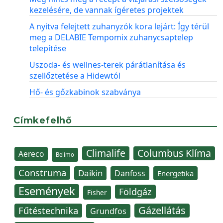
kezelésére, de vannak ígéretes projektek
A nyitva felejtett zuhanyzók kora lejárt: Így térül
meg a DELABIE Tempomix zuhanycsaptelep
telepítése
Uszoda- és wellnes-terek párátlanítása és
szellőztetése a Hidewtól
Hő- és gőzkabinok szabványa
Címkefelhő
Climalife
Columbus Klíma
Aereco
Belimo
Construma
Daikin
Danfoss
Energetika
Események
Földgáz
Fisher
Gázellátás
Fűtéstechnika
Grundfos