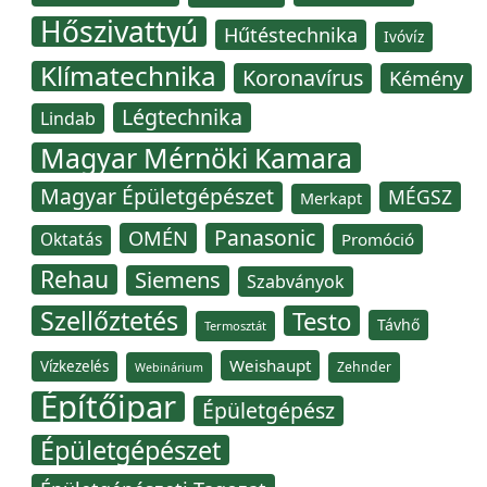
Hőszivattyú
Hűtéstechnika
Ivóvíz
Klímatechnika
Koronavírus
Kémény
Légtechnika
Lindab
Magyar Mérnöki Kamara
Magyar Épületgépészet
MÉGSZ
Merkapt
Panasonic
OMÉN
Oktatás
Promóció
Rehau
Siemens
Szabványok
Szellőztetés
Testo
Távhő
Termosztát
Weishaupt
Vízkezelés
Zehnder
Webinárium
Építőipar
Épületgépész
Épületgépészet