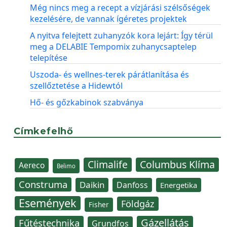
Még nincs meg a recept a vízjárási szélsőségek
kezelésére, de vannak ígéretes projektek
A nyitva felejtett zuhanyzók kora lejárt: Így térül
meg a DELABIE Tempomix zuhanycsaptelep
telepítése
Uszoda- és wellnes-terek párátlanítása és
szellőztetése a Hidewtól
Hő- és gőzkabinok szabványa
Címkefelhő
Climalife
Columbus Klíma
Aereco
Belimo
Construma
Daikin
Danfoss
Energetika
Események
Földgáz
Fisher
Gázellátás
Fűtéstechnika
Grundfos