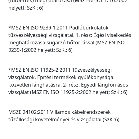
(fűtőérték) meghatározása (MSZ EN ISO 1716:2002
helyett; SzK.: 6)
*MSZ EN ISO 9239-1:2011 Padlóburkolatok
tűzveszélyességi vizsgálatai. 1. rész: Égési viselkedés
meghatározása sugárzó hőforrással (MSZ EN ISO
9239-1:2002 helyett; SzK.: 6)
*MSZ EN ISO 11925-2:2011 Tűzveszélyességi
vizsgálatok. Építési termékek gyúlékonysága
közvetlen lánghatásra. 2- rész: Egyedi lángforrásos
vizsgálat (MSZ EN ISO 11925-2:2002 helyett; SzK.: 6)
MSZE 24102:2011 Villamos kábelrendszerek
tűzállósági követelményei és vizsgálatai (SzK.:6)