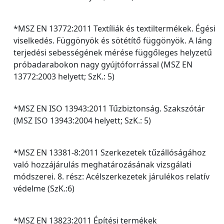
*MSZ EN 13772:2011 Textíliák és textiltermékek. Égési
viselkedés. Függönyök és sötétítő függönyök. A láng
terjedési sebességének mérése függőleges helyzetű
próbadarabokon nagy gyújtóforrással (MSZ EN
13772:2003 helyett; SzK.: 5)
*MSZ EN ISO 13943:2011 Tűzbiztonság. Szakszótár
(MSZ ISO 13943:2004 helyett; SzK.: 5)
*MSZ EN 13381-8:2011 Szerkezetek tűzállóságához
való hozzájárulás meghatározásának vizsgálati
módszerei. 8. rész: Acélszerkezetek járulékos relatív
védelme (SzK.:6)
*MSZ EN 13823:2011 Építési termékek