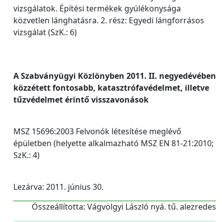
vizsgálatok. Építési termékek gyúlékonysága
közvetlen lánghatásra. 2. rész: Egyedi lángforrásos
vizsgálat (SzK.: 6)
A Szabványügyi Közlönyben 2011. II. negyedévében
közzétett fontosabb, katasztrófavédelmet, illetve
tűzvédelmet érintő visszavonások
MSZ 15696:2003 Felvonók létesítése meglévő
épületben (helyette alkalmazható MSZ EN 81-21:2010;
SzK.: 4)
Lezárva: 2011. június 30.
Összeállította: Vágvölgyi László nyá. tű. alezredes