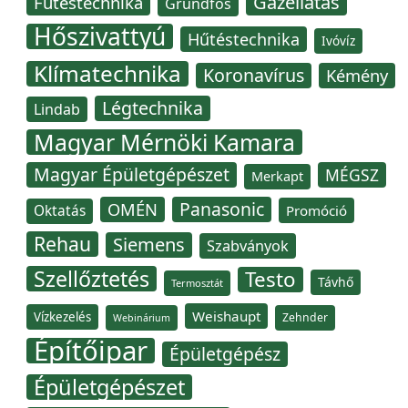
Gázellátás
Fűtéstechnika
Grundfos
Hőszivattyú
Hűtéstechnika
Ivóvíz
Klímatechnika
Koronavírus
Kémény
Légtechnika
Lindab
Magyar Mérnöki Kamara
Magyar Épületgépészet
MÉGSZ
Merkapt
Panasonic
OMÉN
Oktatás
Promóció
Rehau
Siemens
Szabványok
Szellőztetés
Testo
Távhő
Termosztát
Weishaupt
Vízkezelés
Zehnder
Webinárium
Építőipar
Épületgépész
Épületgépészet