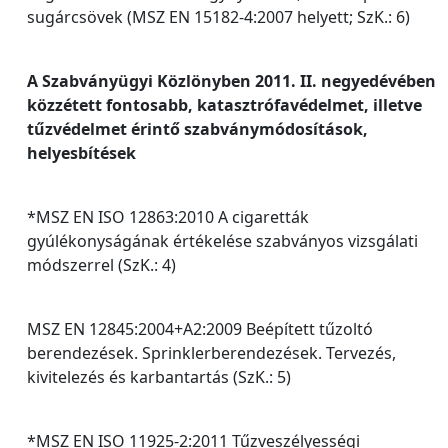
sugárcsövek (MSZ EN 15182-4:2007 helyett; SzK.: 6)
A Szabványügyi Közlönyben 2011. II. negyedévében
közzétett fontosabb, katasztrófavédelmet, illetve
tűzvédelmet érintő szabványmódosítások,
helyesbítések
*MSZ EN ISO 12863:2010 A cigaretták
gyúlékonyságának értékelése szabványos vizsgálati
módszerrel (SzK.: 4)
MSZ EN 12845:2004+A2:2009 Beépített tűzoltó
berendezések. Sprinklerberendezések. Tervezés,
kivitelezés és karbantartás (SzK.: 5)
*MSZ EN ISO 11925-2:2011 Tűzveszélyességi