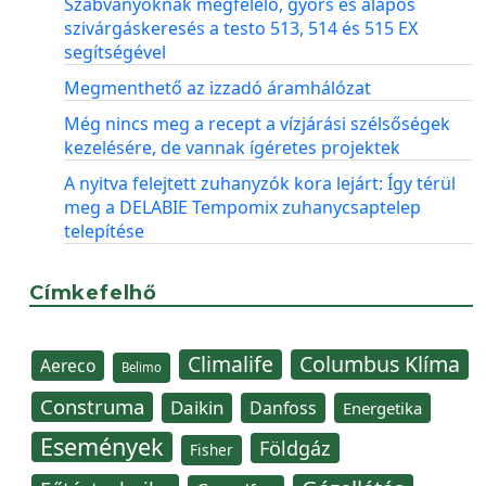
Szabványoknak megfelelő, gyors és alapos
szivárgáskeresés a testo 513, 514 és 515 EX
segítségével
Megmenthető az izzadó áramhálózat
Még nincs meg a recept a vízjárási szélsőségek
kezelésére, de vannak ígéretes projektek
A nyitva felejtett zuhanyzók kora lejárt: Így térül
meg a DELABIE Tempomix zuhanycsaptelep
telepítése
Címkefelhő
Climalife
Columbus Klíma
Aereco
Belimo
Construma
Daikin
Danfoss
Energetika
Események
Földgáz
Fisher