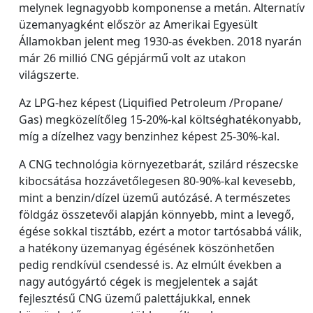
melynek legnagyobb komponense a metán. Alternatív
üzemanyagként először az Amerikai Egyesült
Államokban jelent meg 1930-as években. 2018 nyarán
már 26 millió CNG gépjármű volt az utakon
világszerte.
Az LPG-hez képest (Liquified Petroleum /Propane/
Gas) megközelítőleg 15-20%-kal költséghatékonyabb,
míg a dízelhez vagy benzinhez képest 25-30%-kal.
A CNG technológia környezetbarát, szilárd részecske
kibocsátása hozzávetőlegesen 80-90%-kal kevesebb,
mint a benzin/dízel üzemű autózásé. A természetes
földgáz összetevői alapján könnyebb, mint a levegő,
égése sokkal tisztább, ezért a motor tartósabbá válik,
a hatékony üzemanyag égésének köszönhetően
pedig rendkívül csendessé is. Az elmúlt években a
nagy autógyártó cégek is megjelentek a saját
fejlesztésű CNG üzemű palettájukkal, ennek