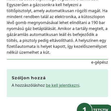
Egyszerűen a gázcsonkra kell helyezni a
töltőpisztolyt, amely automatikusan rögzíti magát. Ha
mindent rendben talál az elektronika, a kútoszlopon
lévő gomb megnyomásával lehet elindítani a 190 bar
nyomású gáz betáplálását. Amikor a tartály megtelt, a
gázáramlás automatikusan leáll és befejeződik a
töltés, a pisztoly pedig eltávolítható. A helyszínen egy
fizetőautomata is helyet kapott, így kezelőszemélyzet
nélkül üzemelhet a kút.
e-gépész
Szóljon hozzá
A hozzászóláshoz
be kell jelentkezni
.
1
TETSZIK