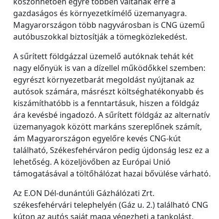
köszönhetően egyre többen váltanak erre a
gazdaságos és környezetkímélő üzemanyagra.
Magyarországon több nagyvárosban is CNG üzemű
autóbuszokkal biztosítják a tömegközlekedést.
A sűrített földgázzal üzemelő autóknak tehát két
nagy előnyük is van a dízellel működőkkel szemben:
egyrészt környezetbarát megoldást nyújtanak az
autósok számára, másrészt költséghatékonyabb és
kiszámíthatóbb is a fenntartásuk, hiszen a földgáz
ára kevésbé ingadozó. A sűrített földgáz az alternatív
üzemanyagok között markáns szereplőnek számít,
ám Magyarországon egyelőre kevés CNG-kút
található, Székesfehérváron pedig újdonság lesz ez a
lehetőség. A közeljövőben az Európai Unió
támogatásával a töltőhálózat hazai bővülése várható.
Az E.ON Dél-dunántúli Gázhálózati Zrt.
székesfehérvári telephelyén (Gáz u. 2.) található CNG
kúton az autós saját maga végezheti a tankolást.