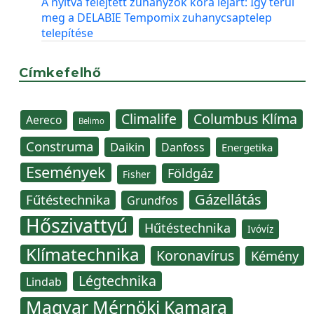
A nyitva felejtett zuhanyzók kora lejárt: Így térül
meg a DELABIE Tempomix zuhanycsaptelep
telepítése
Címkefelhő
Climalife
Columbus Klíma
Aereco
Belimo
Construma
Daikin
Danfoss
Energetika
Események
Földgáz
Fisher
Gázellátás
Fűtéstechnika
Grundfos
Hőszivattyú
Hűtéstechnika
Ivóvíz
Klímatechnika
Koronavírus
Kémény
Légtechnika
Lindab
Magyar Mérnöki Kamara