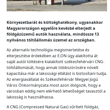
Környezetbarát és költséghatékony, ugyanakkor
Magyarországon egyelőre kevésbé elterjedt a
földgázüzemű autók használata, mindössze 13
nyilvános töltőállomás üzemel az országban.
Az alternatív technológia megismertetése és
elterjesztése érdekében az E.ON úgy alakította át
saját autói töltésére kialakított székesfehérvári CNG-
töltőállomását, hogy annak többszörösére növelt
kapacitása már a lakossági ellátást is biztosítani tudja.
Az energiavállalat és Székesfehérvár Megyei Jogú
Város Önkormányzata most azon dolgozik, hogy a
városban eddig nem elérhető lehetőséget tavasztól a
lakosság is használhassa.
A CNG (Compressed Natural Gas) sűrített földgáz,