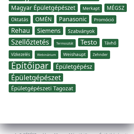
Magyar Épületgépészet
MÉGSZ
Merkapt
Panasonic
OMÉN
Oktatás
Promóció
Rehau
Siemens
Szabványok
Szellőztetés
Testo
Távhő
Termosztát
Weishaupt
Vízkezelés
Zehnder
Webinárium
Építőipar
Épületgépész
Épületgépészet
Épületgépészeti Tagozat