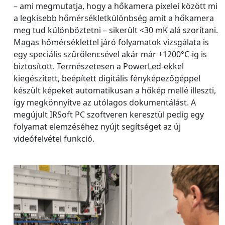
– ami megmutatja, hogy a hőkamera pixelei között mi
a legkisebb hőmérsékletkülönbség amit a hőkamera
meg tud különböztetni – sikerült <30 mK alá szorítani.
Magas hőmérséklettel járó folyamatok vizsgálata is
egy speciális szűrőlencsével akár már +1200°C-ig is
biztosított. Természetesen a PowerLed-ekkel
kiegészített, beépített digitális fényképezőgéppel
készült képeket automatikusan a hőkép mellé illeszti,
így megkönnyítve az utólagos dokumentálást. A
megújult IRSoft PC szoftveren keresztül pedig egy
folyamat elemzéséhez nyújt segítséget az új
videófelvétel funkció.