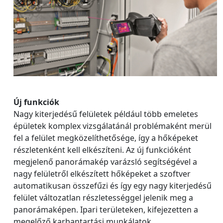
Új funkciók
Nagy kiterjedésű felületek például több emeletes
épületek komplex vizsgálatánál problémaként merül
fel a felület megközelíthetősége, így a hőképeket
részletenként kell elkészíteni. Az új funkcióként
megjelenő panorámakép varázsló segítségével a
nagy felületről elkészített hőképeket a szoftver
automatikusan összefűzi és így egy nagy kiterjedésű
felület változatlan részletességgel jelenik meg a
panorámaképen. Ipari területeken, kifejezetten a
megelőző karbantartási munkálatok