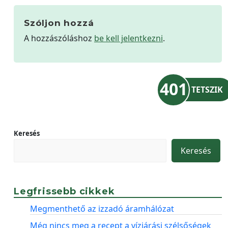
Szóljon hozzá
A hozzászóláshoz
be kell jelentkezni
.
401
TETSZIK
Keresés
Keresés
Legfrissebb cikkek
Megmenthető az izzadó áramhálózat
Még nincs meg a recept a vízjárási szélsőségek