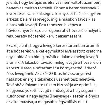
jelenti, hogy befújás és elszívás nem váltott üzemben,
hanem szimultán történik. Ehhez a berendezésnek 2
kivezetésre van szüksége a környezet felé, az egyiken
érkezik be a friss levegő, míg a másikon távozik az
elhasznált levegő. Ez a rendszer is képes a
hővisszanyerésre, de a regeneratív hőcserélő helyett,
rekuperatív hőcserélő került alkalmazásra.
Ez azt jelenti, hogy a levegő keresztáramban áramlik
át a hőcserélőn, a két egymástól elválasztott csatorna
egyik oldalán a hideg, másik oldalán a meleg levegő
áramlik. A lakásból távozó meleg levegő a hőcserélőn
keresztül átadja hőtartamát a környezetből érkező
friss levegőnek. Az akár 85%-os hővisszanyerési
hatásfok energia takarékos üzemet tesz lehetővé.
Továbbá a folyamatos üzem biztosítja az optimális,
kiegyensúlyozott levegő minőséget a helyiségben.
Különösen a nagy légterű helyiségek esetén előnyös
az alkalmazása, a magasabb légszállítás miatt.