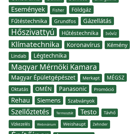
Események
Földgáz
Fisher
Gázellátás
Fűtéstechnika
Grundfos
Hőszivattyú
Hűtéstechnika
Ivóvíz
Klímatechnika
Koronavírus
Kémény
Légtechnika
Lindab
Magyar Mérnöki Kamara
Magyar Épületgépészet
MÉGSZ
Merkapt
Panasonic
OMÉN
Oktatás
Promóció
Rehau
Siemens
Szabványok
Szellőztetés
Testo
Távhő
Termosztát
Weishaupt
Vízkezelés
Zehnder
Webinárium