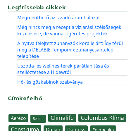
Legfrissebb cikkek
Megmenthető az izzadó áramhálózat
Még nincs meg a recept a vízjárási szélsőségek
kezelésére, de vannak ígéretes projektek
A nyitva felejtett zuhanyzók kora lejárt: Így térül
meg a DELABIE Tempomix zuhanycsaptelep
telepítése
Uszoda- és wellnes-terek párátlanítása és
szellőztetése a Hidewtól
Hő- és gőzkabinok szabványa
Címkefelhő
Climalife
Columbus Klíma
Aereco
Belimo
Construma
Daikin
Danfoss
Energetika