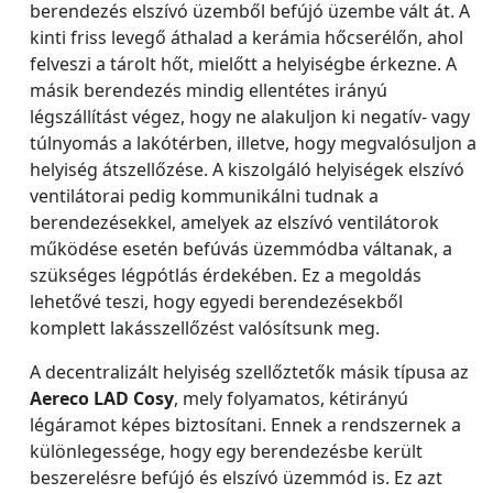
berendezés elszívó üzemből befújó üzembe vált át. A
kinti friss levegő áthalad a kerámia hőcserélőn, ahol
felveszi a tárolt hőt, mielőtt a helyiségbe érkezne. A
másik berendezés mindig ellentétes irányú
légszállítást végez, hogy ne alakuljon ki negatív- vagy
túlnyomás a lakótérben, illetve, hogy megvalósuljon a
helyiség átszellőzése. A kiszolgáló helyiségek elszívó
ventilátorai pedig kommunikálni tudnak a
berendezésekkel, amelyek az elszívó ventilátorok
működése esetén befúvás üzemmódba váltanak, a
szükséges légpótlás érdekében. Ez a megoldás
lehetővé teszi, hogy egyedi berendezésekből
komplett lakásszellőzést valósítsunk meg.
A decentralizált helyiség szellőztetők másik típusa az
Aereco LAD Cosy
, mely folyamatos, kétirányú
légáramot képes biztosítani. Ennek a rendszernek a
különlegessége, hogy egy berendezésbe került
beszerelésre befújó és elszívó üzemmód is. Ez azt