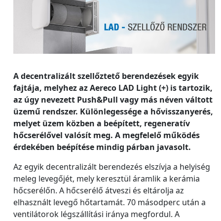
A decentralizált szellőztető berendezések egyik
fajtája, melyhez az Aereco LAD Light (+) is tartozik,
az úgy nevezett Push&Pull vagy más néven váltott
üzemű rendszer. Különlegessége a hővisszanyerés,
melyet üzem közben a beépített, regeneratív
hőcserélővel valósít meg. A megfelelő működés
érdekében beépítése mindig párban javasolt.
Az egyik decentralizált berendezés elszívja a helyiség
meleg levegőjét, mely keresztül áramlik a kerámia
hőcserélőn. A hőcserélő átveszi és eltárolja az
elhasznált levegő hőtartamát. 70 másodperc után a
ventilátorok légszállítási iránya megfordul. A