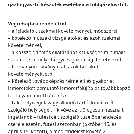
gázfogyasztó készülék esetében a földgázelosztót.
Végrehajtási rendeletről
– a feladatok szakmai követelményei, módszerei,
– kötelező műszaki vizsgálatokat és azok szakmai
követelményei,
– a közszolgáltatás ellátásához szükséges minimális
szakmai, személyi, tárgyi és gazdasági feltételeket,
– formanyomtatványokat, azok tartalmi
követelményeit, stb.
– Kötelező továbbképzés /elméleti és gyakorlati
ismereteket bemutató ismeretfelújító és továbbképző
tanfolyam min 16 óra /év/.
– Lakóhelyiségek vagy állandó tartózkodási célt
szolgáló helyiségek – kivéve az időlegesen használt
ingatlanok – fűtési célt szolgáló tüzelőberendezés
cseréje esetén, fűtési szezonban (október 15. és
április 15. között), a megrendelést követő 2