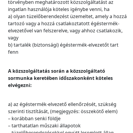
törvényben meghatározott közszolgáltatást az
ingatlan használója köteles igénybe venni, ha
a) olyan tüzelőberendezést üzemeltet, amely a hozzá
tartozó vagy a hozzá csatlakoztatott égéstermék-
elvezetővel van felszerelve, vagy ahhoz csatlakozik,
vagy
b) tartalék (biztonsági) égéstermék-elvezetőt tart
fenn
A közszolgáltatás során a közszolgáltató
sormunka keretében időszakonként köteles
elvégezni:
a) az égéstermék-elvezető ellenőrzését, szükség
szerinti tisztítását, (megjegyzés: összekötő elem)
– korábban senki földje
– tarthatatlan műszaki állapotok
– tüzelőberendezésekkel együtt leromlott állag