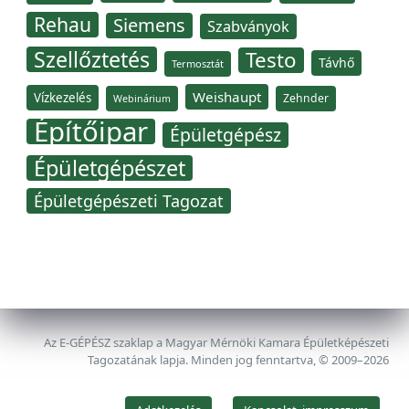
Rehau
Siemens
Szabványok
Szellőztetés
Testo
Távhő
Termosztát
Weishaupt
Vízkezelés
Zehnder
Webinárium
Építőipar
Épületgépész
Épületgépészet
Épületgépészeti Tagozat
Az E-GÉPÉSZ szaklap a Magyar Mérnöki Kamara Épületképészeti
Tagozatának lapja. Minden jog fenntartva, © 2009–2026