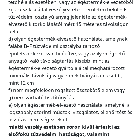
tetőhéjalás esetében, vagy az égéstermék-elvezetőből
kijutó szikra által veszélyeztetett területen belül E-F
tűzvédelmi osztályú anyag jelenléte az égéstermék-
elvezető kitorkollásától mért 15 méteres távolságon
belül
d) olyan égéstermék-elvezető használata, amelynek
falába B–F tűzvédelmi osztályba tartozó
épületszerkezet van beépítve, vagy az ilyen éghető
anyagtól való távolságtartás kisebb, mint az
égéstermék-elvezető gyártója által meghatározott
minimális távolság vagy ennek hiányában kisebb,
mint 12 cm
f) nem megfelelően rögzített összekötő elem vagy
g) nem zárható tisztítónyílás
e) olyan égéstermék-elvezető használata, amelynél a
jogszabály szerinti műszaki vizsgálatot, ellenőrzést és
tisztítást nem végezték el
miatti veszély esetében soron kívül értesíti az
elsőfokú tűzvédelmi hatóságot, valamint