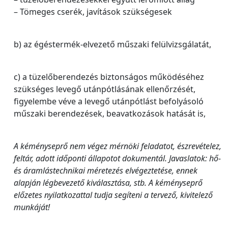
– Tömeges cserék, javítások szükségesek
b) az égéstermék-elvezető műszaki felülvizsgálatát,
c) a tüzelőberendezés biztonságos működéséhez
szükséges levegő utánpótlásának ellenőrzését,
figyelembe véve a levegő utánpótlást befolyásoló
műszaki berendezések, beavatkozások hatását is,
A kéményseprő nem végez mérnöki feladatot, észrevételez,
feltár, adott időponti állapotot dokumentál. Javaslatok: hő-
és áramlástechnikai méretezés elvégeztetése, ennek
alapján légbevezető kiválasztása, stb. A kéményseprő
előzetes nyilatkozattal tudja segíteni a tervező, kivitelező
munkáját!