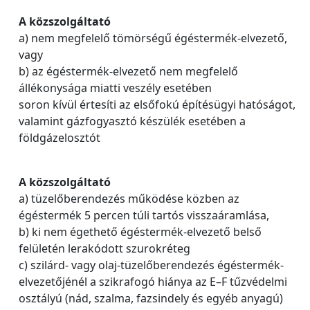
A közszolgáltató
a) nem megfelelő tömörségű égéstermék-elvezető,
vagy
b) az égéstermék-elvezető nem megfelelő
állékonysága miatti veszély esetében
soron kívül értesíti az elsőfokú építésügyi hatóságot,
valamint gázfogyasztó készülék esetében a
földgázelosztót
A közszolgáltató
a) tüzelőberendezés működése közben az
égéstermék 5 percen túli tartós visszaáramlása,
b) ki nem égethető égéstermék-elvezető belső
felületén lerakódott szurokréteg
c) szilárd- vagy olaj-tüzelőberendezés égéstermék-
elvezetőjénél a szikrafogó hiánya az E–F tűzvédelmi
osztályú (nád, szalma, fazsindely és egyéb anyagú)