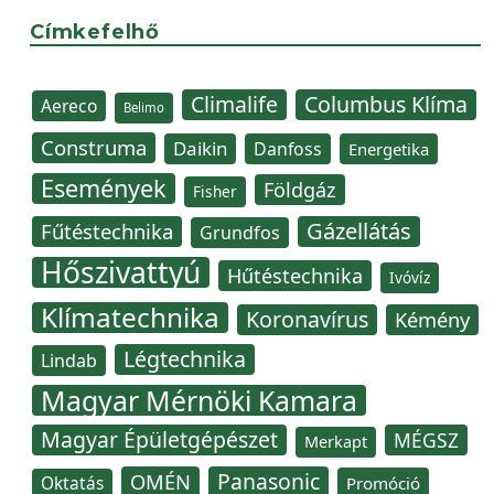
Címkefelhő
Climalife
Columbus Klíma
Aereco
Belimo
Construma
Daikin
Danfoss
Energetika
Események
Földgáz
Fisher
Gázellátás
Fűtéstechnika
Grundfos
Hőszivattyú
Hűtéstechnika
Ivóvíz
Klímatechnika
Koronavírus
Kémény
Légtechnika
Lindab
Magyar Mérnöki Kamara
Magyar Épületgépészet
MÉGSZ
Merkapt
Panasonic
OMÉN
Oktatás
Promóció