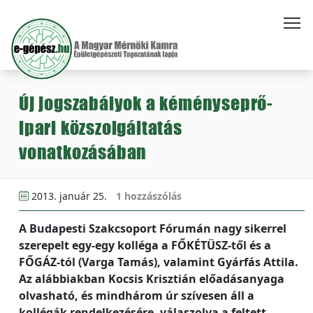
Új jogszabályok a kéményseprő-
ipari közszolgáltatás
vonatkozásában
2013. január 25.
1 hozzászólás
A Budapesti Szakcsoport Fórumán nagy sikerrel
szerepelt egy-egy kolléga a FŐKÉTÜSZ-től és a
FŐGÁZ-tól (Varga Tamás), valamint Gyárfás Attila.
Az alábbiakban Kocsis Krisztián előadásanyaga
olvasható, és mindhárom úr szívesen áll a
kollégák rendelkezésére, válaszolva a feltett