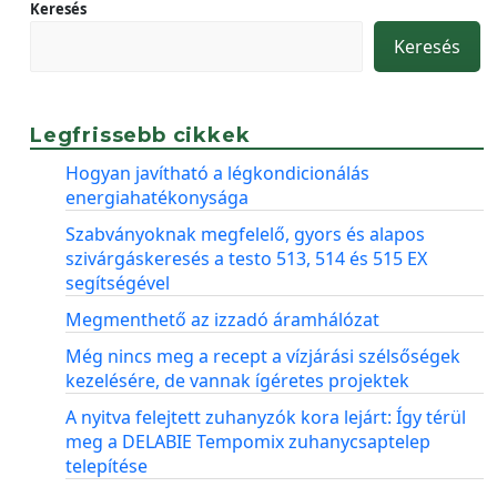
Keresés
Keresés
Legfrissebb cikkek
Hogyan javítható a légkondicionálás
energiahatékonysága
Szabványoknak megfelelő, gyors és alapos
szivárgáskeresés a testo 513, 514 és 515 EX
segítségével
Megmenthető az izzadó áramhálózat
Még nincs meg a recept a vízjárási szélsőségek
kezelésére, de vannak ígéretes projektek
A nyitva felejtett zuhanyzók kora lejárt: Így térül
meg a DELABIE Tempomix zuhanycsaptelep
telepítése