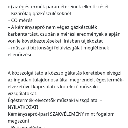
d) az égéstermék paramétereinek ellenőrzését.
– Kizárólag gázkészülékeknél
– CO mérés
– A kéményseprő nem végez gázkészülék
karbantartást, csupán a mérési eredmények alapján
von le következtetéseket, írásban tájékoztat
– műszaki biztonsági felülvizsgálat meglétének
ellenőrzése
A közszolgáltató a közszolgáltatás keretében elvégzi
az ingatlan tulajdonosa által megrendelt égéstermék-
elvezetővel kapcsolatos kötelező műszaki
vizsgálatokat.
Égéstermék-elvezetők műszaki vizsgálatai –
NYILATKOZAT!
Kéményseprő-ipari SZAKVÉLEMÉNY mint fogalom
megszűnt!
– Beüzemeléshez