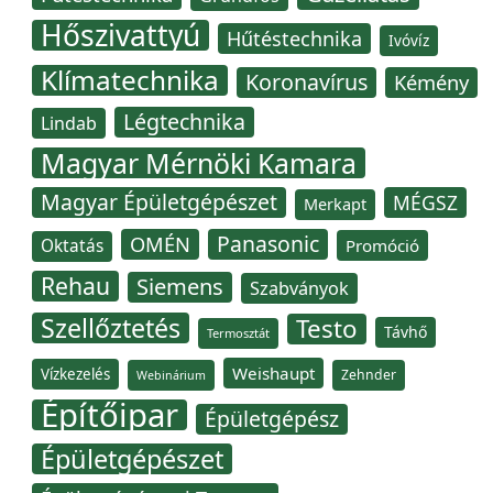
Hőszivattyú
Hűtéstechnika
Ivóvíz
Klímatechnika
Koronavírus
Kémény
Légtechnika
Lindab
Magyar Mérnöki Kamara
Magyar Épületgépészet
MÉGSZ
Merkapt
Panasonic
OMÉN
Oktatás
Promóció
Rehau
Siemens
Szabványok
Szellőztetés
Testo
Távhő
Termosztát
Weishaupt
Vízkezelés
Zehnder
Webinárium
Építőipar
Épületgépész
Épületgépészet