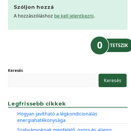
Szóljon hozzá
A hozzászóláshoz
be kell jelentkezni
.
0
TETSZIK
Keresés
Keresés
Legfrissebb cikkek
Hogyan javítható a légkondicionálás
energiahatékonysága
Szabványoknak megfelelő, gyors és alapos