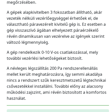
megőrzésében.
A gépek alapkivitelben 3 fokozatban állítható, akár
vezeték nélküli vezérlőegységgel érhetőek el, de
választható páravezérelt kivitelű gép is. Ez esetben a
gép visszaszívó ágában elhelyezett páraérzékelő
révén dinamikusan van vezérelve az igények szerint
változó légmennyiség.
A gép rendelkezik 0-10 V-os csatlakozással, mely
további vezérlési lehetőségeket biztosít.
A névleges légszállítás 200 Pa rendszerellenállás
mellet került meghatározásra, így semmi akadálya
nincs a rendszert szűk keresztmetszetű légtechnikai
csővezetékkel installálni. További előny az alacsony
működési zajszint, ami révén biztosított a komfortos
használat.