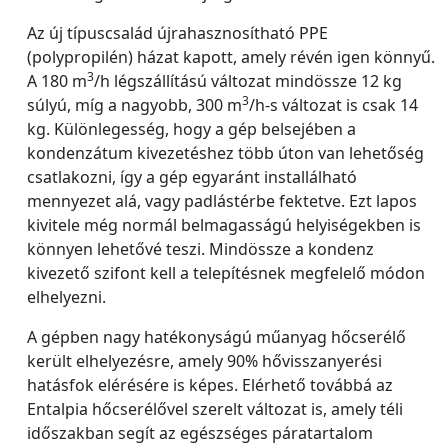
Az új típuscsalád újrahasznosítható PPE
(polypropilén) házat kapott, amely révén igen könnyű.
3
A 180 m
/h légszállítású változat mindössze 12 kg
3
súlyú, míg a nagyobb, 300 m
/h-s változat is csak 14
kg. Különlegesség, hogy a gép belsejében a
kondenzátum kivezetéshez több úton van lehetőség
csatlakozni, így a gép egyaránt installálható
mennyezet alá, vagy padlástérbe fektetve. Ezt lapos
kivitele még normál belmagasságú helyiségekben is
könnyen lehetővé teszi. Mindössze a kondenz
kivezető szifont kell a telepítésnek megfelelő módon
elhelyezni.
A gépben nagy hatékonyságú műanyag hőcserélő
került elhelyezésre, amely 90% hővisszanyerési
hatásfok elérésére is képes. Elérhető továbbá az
Entalpia hőcserélővel szerelt változat is, amely téli
időszakban segít az egészséges páratartalom