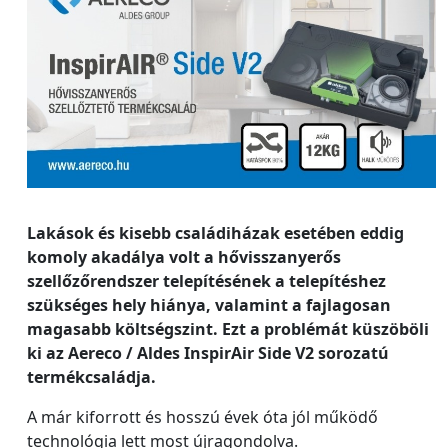
Lakások és kisebb családiházak esetében eddig
komoly akadálya volt a hővisszanyerős
szellőzőrendszer telepítésének a telepítéshez
szükséges hely hiánya, valamint a fajlagosan
magasabb költségszint. Ezt a problémát küszöböli
ki az Aereco / Aldes InspirAir Side V2 sorozatú
termékcsaládja.
A már kiforrott és hosszú évek óta jól működő
technológia lett most újragondolva.