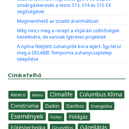
szivárgáskeresés a testo 513, 514 és 515 EX
segítségével
Megmenthető az izzadó áramhálózat
Még nincs meg a recept a vízjárási szélsőségek
kezelésére, de vannak ígéretes projektek
A nyitva felejtett zuhanyzók kora lejárt: Így térül
meg a DELABIE Tempomix zuhanycsaptelep
telepítése
Címkefelhő
Climalife
Columbus Klíma
Aereco
Belimo
Construma
Daikin
Danfoss
Energetika
Események
Földgáz
Fisher
Gázellátás
Fűtéstechnika
Grundfos