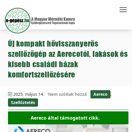
Új kompakt hővisszanyerős
szellőzőgép az Aerecotól, lakások és
kisebb családi házak
komfortszellőzésére
2025. május 14.
Nem szóltak hozzá
Aereco
,
Szellőztetés
Aereco által támogatott cikk.