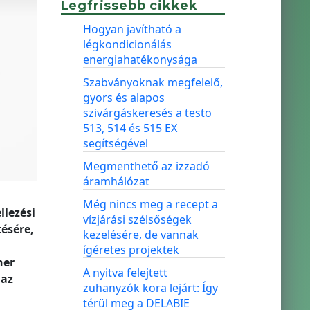
Legfrissebb cikkek
Hogyan javítható a
légkondicionálás
energiahatékonysága
Szabványoknak megfelelő,
gyors és alapos
szivárgáskeresés a testo
513, 514 és 515 EX
segítségével
Megmenthető az izzadó
áramhálózat
Még nincs meg a recept a
llezési
vízjárási szélsőségek
ésére,
kezelésére, de vannak
ígéretes projektek
ner
A nyitva felejtett
 az
zuhanyzók kora lejárt: Így
térül meg a DELABIE