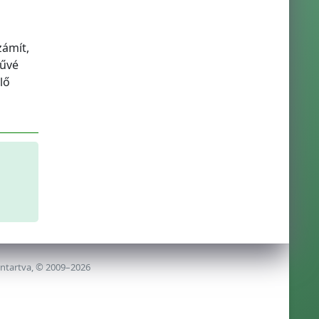
zámít,
rűvé
lő
nntartva, © 2009–2026