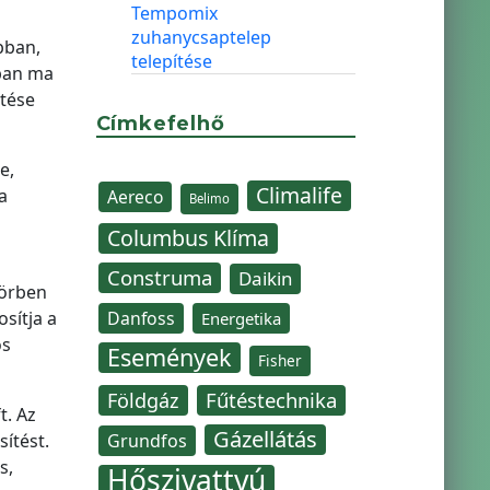
Tempomix
zuhanycsaptelep
bban,
telepítése
ában ma
tése
Címkefelhő
e,
Climalife
a
Aereco
Belimo
Columbus Klíma
Construma
Daikin
körben
osítja a
Danfoss
Energetika
os
Események
Fisher
Fűtéstechnika
Földgáz
t. Az
Gázellátás
sítést.
Grundfos
s,
Hőszivattyú