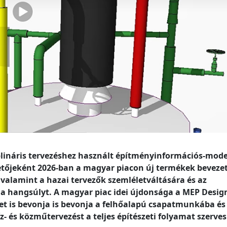
iplináris tervezéshez használt építményinformációs-mode
etőjeként 2026-ban a magyar piacon új termékek bevezet
 valamint a hazai tervezők szemléletváltására és az
i a hangsúlyt. A magyar piac idei újdonsága a MEP Desig
t is bevonja is bevonja a felhőalapú csapatmunkába és
z- és közműtervezést a teljes építészeti folyamat szerves