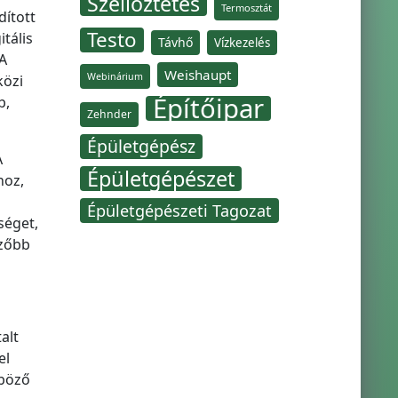
Szellőztetés
Termosztát
dított
Testo
tális
Távhő
Vízkezelés
A
Weishaupt
Webinárium
közi
Építőipar
b,
Zehnder
Épületgépész
A
Épületgépészet
hoz,
Épületgépészeti Tagozat
séget,
ezőbb
alt
el
nböző