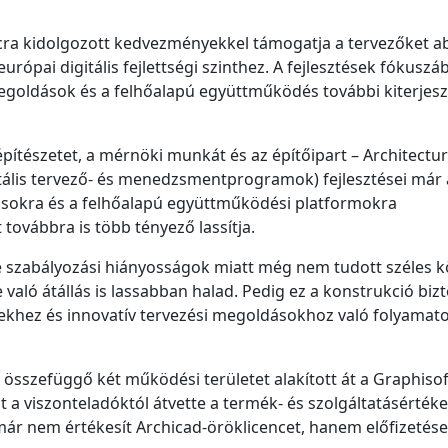
iacra kidolgozott kedvezményekkel támogatja a tervezőket a
rópai digitális fejlettségi szinthez. A fejlesztések fókusz
egoldások és a felhőalapú együttműködés további kiterjesz
ítészetet, a mérnöki munkát és az építőipart – Architectur
tális tervező- és menedzsmentprogramok) fejlesztései már 
ásokra és a felhőalapú együttműködési platformokra
továbbra is több tényező lassítja.
e szabályozási hiányosságok miatt még nem tudott széles 
 való átállás is lassabban halad. Pedig ez a konstrukció bizt
sekhez és innovatív tervezési megoldásokhoz való folyamat
szefüggő két működési területet alakított át a Graphisof
t a viszonteladóktól átvette a termék- és szolgáltatásértéke
 már nem értékesít Archicad-öröklicencet, hanem előfizetése