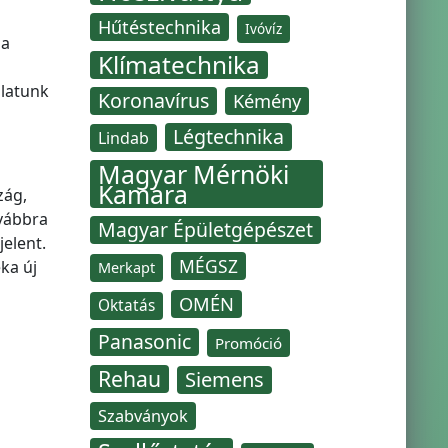
Hűtéstechnika
Ivóvíz
 a
Klímatechnika
alatunk
Koronavírus
Kémény
Légtechnika
Lindab
Magyar Mérnöki
Kamara
zág,
ovábbra
Magyar Épületgépészet
elent.
MÉGSZ
ka új
Merkapt
OMÉN
Oktatás
Panasonic
Promóció
Rehau
Siemens
Szabványok