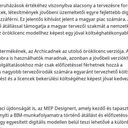
eruházások értékéhez viszonyítva alacsony a tervezésre for
k, létesítmények jövőbeni üzemeltetői egyre fejlettebb digi
áférni. Ez jelentős kihívást jelent a magyar piac számára. 
ő átállással támogatja a magyar tervezői szakmát a nemzet
az öröklicenc modellhez képest egy jóval költséghatékonyab
 termékének, az Archicadnek az utolsó öröklicenc verziója. 
bra is használhatók maradnak, azonban a jövőbeli verziók
olgáltatásokhoz már csak előfizetéssel férhetnek hozzá a
 és nagyobb tervezőirodák számára egyaránt tervezhető költ
t és a licencek bekerülési költségéhez képest jóval kedv
ci újdonságát is, az MEP Designert, amely kezdő és tapaszt
i a BIM-munkafolyamatra történő átállást és előfizetéss
gy egyesített digitális modellen belül teszi lehetővé a külö