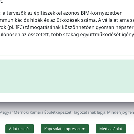
t.
g: a tervezők az építészekkel azonos BIM-környezetben
munikációs hibák és az ütközések száma. A vállalat arra s
yok (pl. IFC) támogatásának köszönhetően gyorsan népsze
 különösen az összetett, több szakág együttműködését igény
 Magyar Mérnöki Kamara Épületképészeti Tagozatának lapja. Minden jog fe
Adatkezelés
Kapcsolat, impresszum
Médiaajánlat