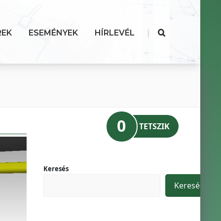
|
REK
ESEMÉNYEK
HÍRLEVÉL
0
TETSZIK
Keresés
Keresés