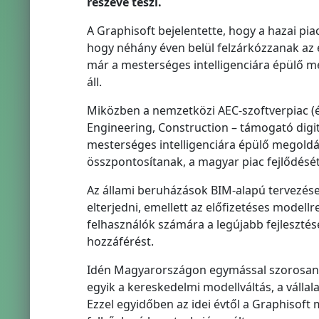
részévé teszi.
A Graphisoft bejelentette, hogy a hazai p
hogy néhány éven belül felzárkózzanak az eu
már a mesterséges intelligenciára épülő m
áll.
Miközben a nemzetközi AEC-szoftverpiac (ép
Engineering, Construction – támogató digi
mesterséges intelligenciára épülő megold
összpontosítanak, a magyar piac fejlődését 
Az állami beruházások BIM-alapú tervezés
elterjedni, emellett az előfizetéses modellre
felhasználók számára a legújabb fejleszté
hozzáférést.
Idén Magyarországon egymással szorosan ös
egyik a kereskedelmi modellváltás, a vállala
Ezzel egyidőben az idei évtől a Graphisoft