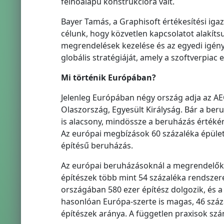
felhőalapú konstrukcióra vált.
Bayer Tamás, a Graphisoft értékesítési igazg
célunk, hogy közvetlen kapcsolatot alakíts
megrendelések kezelése és az egyedi igénye
globális stratégiáját, amely a szoftverpiac 
Mi történik Európában?
Jelenleg Európában négy ország adja az AE
Olaszország, Egyesült Királyság. Bár a ber
is alacsony, mindössze a beruházás értékén
Az európai megbízások 60 százaléka épület
építésű beruházás.
Az európai beruházásoknál a megrendelők m
építészek több mint 54 százaléka rendszer
országában 580 ezer építész dolgozik, és a
hasonlóan Európa-szerte is magas, 46 száz
építészek aránya. A független praxisok szám