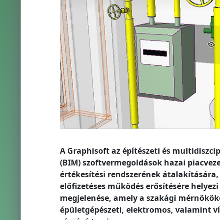
A Graphisoft az építészeti és multidiszc
(BIM) szoftvermegoldások hazai piacvez
értékesítési rendszerének átalakítására,
előfizetéses működés erősítésére helyez
megjelenése, amely a szakági mérnököke
épületgépészeti, elektromos, valamint ví