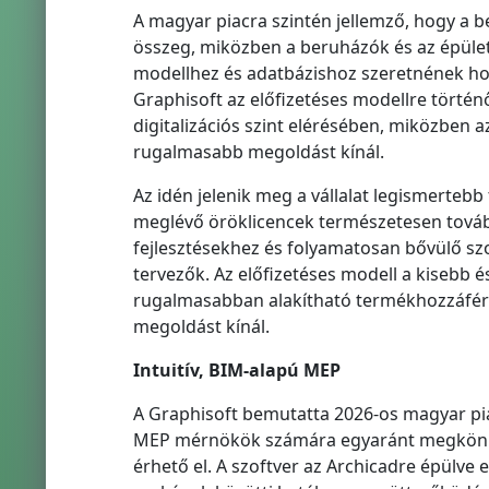
A magyar piacra szintén jellemző, hogy a b
összeg, miközben a beruházók és az épülete
modellhez és adatbázishoz szeretnének hozz
Graphisoft az előfizetéses modellre történ
digitalizációs szint elérésében, miközben 
rugalmasabb megoldást kínál.
Az idén jelenik meg a vállalat legismertebb
meglévő öröklicencek természetesen továb
fejlesztésekhez és folyamatosan bővülő sz
tervezők. Az előfizetéses modell a kisebb
rugalmasabban alakítható termékhozzáférés
megoldást kínál.
Intuitív, BIM-alapú MEP
A Graphisoft bemutatta 2026-os magyar pia
MEP mérnökök számára egyaránt megkönnyít
érhető el. A szoftver az Archicadre épülve e