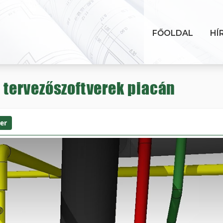
FŐOLDAL
HÍ
i tervezőszoftverek piacán
er