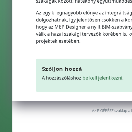
szakágak közötti hatékony együttműködés
Az egyik legnagyobb előnye az integráltsá
dolgozhatnak, így jelentősen csökken a kom
hogy az MEP Designer a nyílt BIM-szabván
válik a hazai szakági tervezők körében is,
projektek esetében.
Szóljon hozzá
A hozzászóláshoz
be kell jelentkezni
.
Az E-GÉPÉSZ szaklap a