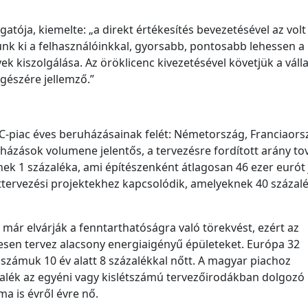
atója, kiemelte: „a direkt értékesítés bevezetésével az volt
unk ki a felhasználóinkkal, gyorsabb, pontosabb lehessen a
k kiszolgálása. Az öröklicenc kivezetésével követjük a váll
egészére jellemző.”
C-piac éves beruházásainak felét: Németország, Franciaors
uházások volumene jelentős, a tervezésre fordított arány t
ek 1 százaléka, ami építészenként átlagosan 46 ezer eurót j
tervezési projektekhez kapcsolódik, amelyeknek 40 százalé
ár elvárják a fenntarthatóságra való törekvést, ezért az
esen tervez alacsony energiaigényű épületeket. Európa 32
 számuk 10 év alatt 8 százalékkal nőtt. A magyar piachoz
alék az egyéni vagy kislétszámú tervezőirodákban dolgozó
a is évről évre nő.