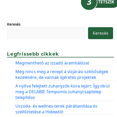
3
TETSZIK
Keresés
Keresés
Legfrissebb cikkek
Megmenthető az izzadó áramhálózat
Még nincs meg a recept a vízjárási szélsőségek
kezelésére, de vannak ígéretes projektek
A nyitva felejtett zuhanyzók kora lejárt: Így térül
meg a DELABIE Tempomix zuhanycsaptelep
telepítése
Uszoda- és wellnes-terek párátlanítása és
szellőztetése a Hidewtól