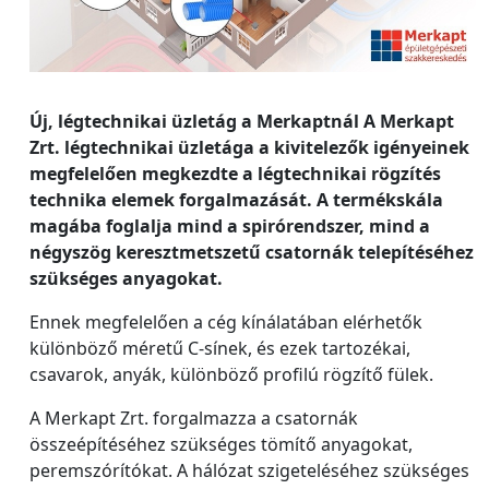
Új, légtechnikai üzletág a Merkaptnál A Merkapt
Zrt. légtechnikai üzletága a kivitelezők igényeinek
megfelelően megkezdte a légtechnikai rögzítés
technika elemek forgalmazását. A termékskála
magába foglalja mind a spirórendszer, mind a
négyszög keresztmetszetű csatornák telepítéséhez
szükséges anyagokat.
Ennek megfelelően a cég kínálatában elérhetők
különböző méretű C-sínek, és ezek tartozékai,
csavarok, anyák, különböző profilú rögzítő fülek.
A Merkapt Zrt. forgalmazza a csatornák
összeépítéséhez szükséges tömítő anyagokat,
peremszórítókat. A hálózat szigeteléséhez szükséges