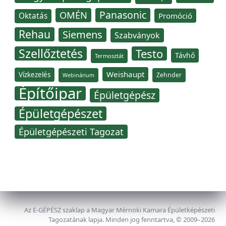
Panasonic
OMÉN
Oktatás
Promóció
Rehau
Siemens
Szabványok
Szellőztetés
Testo
Távhő
Termosztát
Weishaupt
Vízkezelés
Zehnder
Webinárium
Építőipar
Épületgépész
Épületgépészet
Épületgépészeti Tagozat
Az E-GÉPÉSZ szaklap a Magyar Mérnöki Kamara Épületképészeti
Tagozatának lapja. Minden jog fenntartva, © 2009–2026