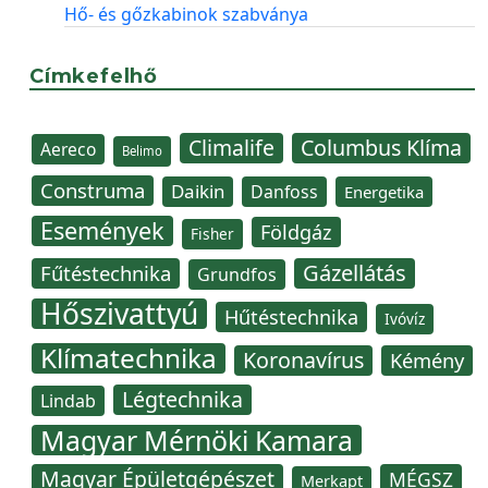
Hő- és gőzkabinok szabványa
Címkefelhő
Climalife
Columbus Klíma
Aereco
Belimo
Construma
Daikin
Danfoss
Energetika
Események
Földgáz
Fisher
Gázellátás
Fűtéstechnika
Grundfos
Hőszivattyú
Hűtéstechnika
Ivóvíz
Klímatechnika
Koronavírus
Kémény
Légtechnika
Lindab
Magyar Mérnöki Kamara
Magyar Épületgépészet
MÉGSZ
Merkapt