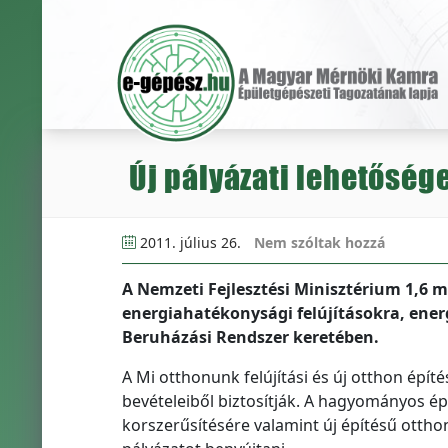
Új pályázati lehetőség
2011. július 26.
Nem szóltak hozzá
A Nemzeti Fejlesztési Minisztérium 1,6 mi
energiahatékonysági felújításokra, energ
Beruházási Rendszer keretében.
A Mi otthonunk felújítási és új otthon épít
bevételeiből biztosítják. A hagyományos ép
korszerűsítésére valamint új építésű otth