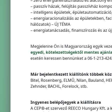
– zéró energiafelhasználású és alacsony e
– passzív házak, felújítás passzívház kom
– intelligens épületek, épületautomatizáci
– energiaracionalizálás az épületekben, fa
hálózatok) – ÚJ TÉMA
– energiatanácsadás, finanszírozás és az ú
Megjelenne Ön is Magyarország egyik vezet
egyedi, kötelezettségektől mentes ajánl
esetén keressen bennünket a 06-1-213-4243
Már bejelentkezett kiállítónk többek köz
Bitel, Rosenberg, ELMÛ, Nilan, Bauland, HE
Zehnder, BACHL, Forelock, stb.
Ingyenes belépőjegyek a kiállításra
A CEP®-et szervező REECO Hungary Kft. a ki