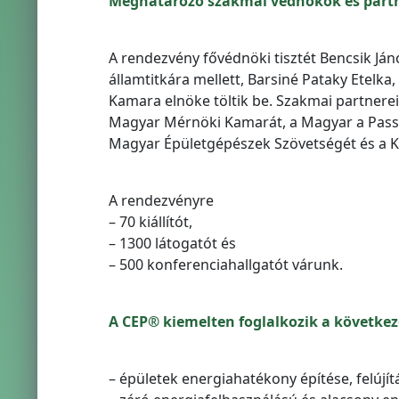
Meghatározó szakmai védnökök és part
A rendezvény fővédnöki tisztét Bencsik Ján
államtitkára mellett, Barsiné Pataky Etelk
Kamara elnöke töltik be. Szakmai partnerei
Magyar Mérnöki Kamarát, a Magyar a Passz
Magyar Épületgépészek Szövetségét és a K
A rendezvényre
– 70 kiállítót,
– 1300 látogatót és
– 500 konferenciahallgatót várunk.
A CEP® kiemelten foglalkozik a követke
– épületek energiahatékony építése, felújít