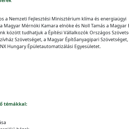
nerek
os a Nemzeti Fejlesztési Minisztérium klíma és energiaügyi
a, a Magyar Mérnöki Kamara elnöke és Noll Tamás a Magyar 
nk között tudhatjuk a Építési Vállalkozók Országos Szövets
ívház Szövetséget, a Magyar Építőanyagipari Szövetséget,
NX Hungary Épületautomatizálási Egyesületet.
ző témákkal:
ása