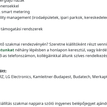
nergiájú házak
ponensekkel
ó, smart metering
cility management (irodaépületek, ipari parkok, kereskedel
j támogatási rendszerek
ő szakmai rendezvényén? Szeretne kiállítóként részt venni
atunkat
néhány lépésben a honlapon keresztül, vagy kérd
-as telefonszámon, kollégáinkkal állunk szíves rendelkezés
ött:
RZ, LG Electronics, Kamleitner-Budapest, Budatech, Merkapt
állítás szakmai napjaira szóló ingyenes belépőjegyet aján