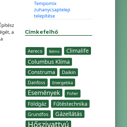
Tempomix
zuhanycsaptelep
telepítése
Építész
égét, a
Címkefelhő
 a
Climalife
Aereco
Belimo
Columbus Klíma
Construma
Daikin
Danfoss
Energetika
Események
Fisher
Fűtéstechnika
Földgáz
Gázellátás
Grundfos
Hőszivattyú