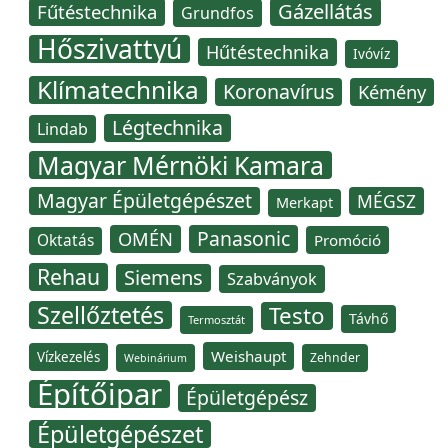
Gázellátás
Fűtéstechnika
Grundfos
Hőszivattyú
Hűtéstechnika
Ivóvíz
Klímatechnika
Koronavírus
Kémény
Légtechnika
Lindab
Magyar Mérnöki Kamara
Magyar Épületgépészet
MÉGSZ
Merkapt
Panasonic
OMÉN
Oktatás
Promóció
Rehau
Siemens
Szabványok
Szellőztetés
Testo
Távhő
Termosztát
Weishaupt
Vízkezelés
Zehnder
Webinárium
Építőipar
Épületgépész
Épületgépészet