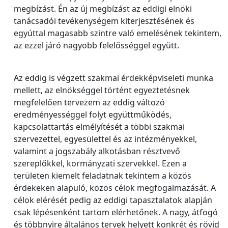
megbízást. Én az új megbízást az eddigi elnöki
tanácsadói tevékenységem kiterjesztésének és
egyúttal magasabb szintre való emelésének tekintem,
az ezzel járó nagyobb felelősséggel együtt.
Az eddig is végzett szakmai érdekképviseleti munka
mellett, az elnökséggel történt egyeztetésnek
megfelelően tervezem az eddig változó
eredményességgel folyt együttműködés,
kapcsolattartás elmélyítését a többi szakmai
szervezettel, egyesülettel és az intézményekkel,
valamint a jogszabály alkotásban résztvevő
szereplőkkel, kormányzati szervekkel. Ezen a
területen kiemelt feladatnak tekintem a közös
érdekeken alapuló, közös célok megfogalmazását. A
célok elérését pedig az eddigi tapasztalatok alapján
csak lépésenként tartom elérhetőnek. A nagy, átfogó
és többnyire általános tervek helyett konkrét és rövid