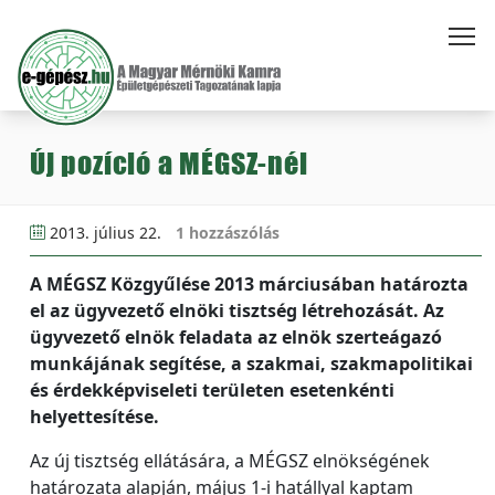
Új pozíció a MÉGSZ-nél
2013. július 22.
1 hozzászólás
A MÉGSZ Közgyűlése 2013 márciusában határozta
el az ügyvezető elnöki tisztség létrehozását. Az
ügyvezető elnök feladata az elnök szerteágazó
munkájának segítése, a szakmai, szakmapolitikai
és érdekképviseleti területen esetenkénti
helyettesítése.
Az új tisztség ellátására, a MÉGSZ elnökségének
határozata alapján, május 1-i hatállyal kaptam