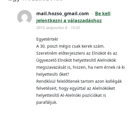
mail.hozso_gmail.com
-
Be kell
jelentkezni a válaszadáshoz
2013. augusztus 8. - 15:32
Egyetértek!
A 30. poszt mégis csak kerek szám.
Szeretném előterjeszteni az Elnököt és az
Ügyvezető Elnököt helyettesítő Alelnökök
megszavazását is, hiszen, ha nem érnek rá ki
helyettesíti őket?
Rendkívül felelőtlenek tartom azon kollégák
felvetéseit, hogy egyúttal az Alelnököket
helyettesítő Al-Alelnöki pozíciókat is
parafáljuk.