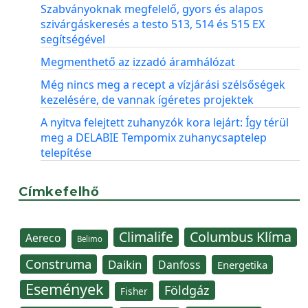
Szabványoknak megfelelő, gyors és alapos
szivárgáskeresés a testo 513, 514 és 515 EX
segítségével
Megmenthető az izzadó áramhálózat
Még nincs meg a recept a vízjárási szélsőségek
kezelésére, de vannak ígéretes projektek
A nyitva felejtett zuhanyzók kora lejárt: Így térül
meg a DELABIE Tempomix zuhanycsaptelep
telepítése
Címkefelhő
Climalife
Columbus Klíma
Aereco
Belimo
Construma
Daikin
Danfoss
Energetika
Események
Földgáz
Fisher