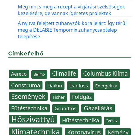
Még nincs meg a recept a vízjárási szélsőségek
kezelésére, de vannak ígéretes projektek
A nyitva felejtett zuhanyzók kora lejárt: Így térül
meg a DELABIE Tempomix zuhanycsaptelep
telepítése
Címkefelhő
Climalife
Columbus Klíma
Aereco
Belimo
Construma
Daikin
Danfoss
Energetika
Események
Földgáz
Fisher
Gázellátás
Fűtéstechnika
Grundfos
Hőszivattyú
Hűtéstechnika
Ivóvíz
Klímatechnika
Koronavírus
Kémény