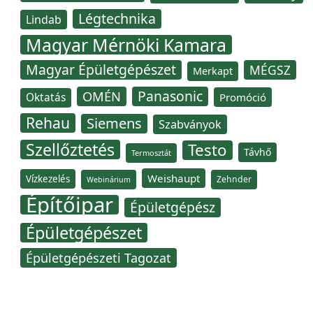
Légtechnika
Lindab
Magyar Mérnöki Kamara
Magyar Épületgépészet
MÉGSZ
Merkapt
Panasonic
OMÉN
Oktatás
Promóció
Rehau
Siemens
Szabványok
Szellőztetés
Testo
Távhő
Termosztát
Weishaupt
Vízkezelés
Zehnder
Webinárium
Építőipar
Épületgépész
Épületgépészet
Épületgépészeti Tagozat