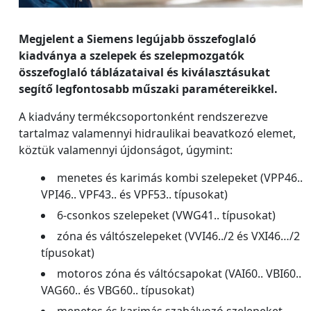
Megjelent a Siemens legújabb összefoglaló
kiadványa a szelepek és szelepmozgatók
összefoglaló táblázataival és kiválasztásukat
segítő legfontosabb műszaki paramétereikkel.
A kiadvány termékcsoportonként rendszerezve
tartalmaz valamennyi hidraulikai beavatkozó elemet,
köztük valamennyi újdonságot, úgymint:
menetes és karimás kombi szelepeket (VPP46..
VPI46.. VPF43.. és VPF53.. típusokat)
6-csonkos szelepeket (VWG41.. típusokat)
zóna és váltószelepeket (VVI46../2 és VXI46…/2
típusokat)
motoros zóna és váltócsapokat (VAI60.. VBI60..
VAG60.. és VBG60.. típusokat)
menetes és karimás szabályozó szelepeket