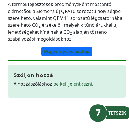
A termékfejlesztések eredményeként mostantól
elérhetőek a Siemens új QPA10 sorozatú helyiségbe
szerelhető, valamint QPM11 sorozatú légcsatornába
szerelhető CO
érzékelői, melyek kitűnő árukkal új
2
lehetőségeket kínálnak a CO
alapján történő
2
szabályozási megoldásokhoz.
Magyar nyelvű adatlap
Szóljon hozzá
A hozzászóláshoz
be kell jelentkezni
.
7
TETSZIK