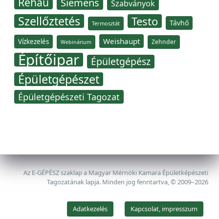
Rehau
Siemens
Szabványok
Szellőztetés
Testo
Távhő
Termosztát
Weishaupt
Vízkezelés
Zehnder
Webinárium
Építőipar
Épületgépész
Épületgépészet
Épületgépészeti Tagozat
Az E-GÉPÉSZ szaklap a Magyar Mérnöki Kamara Épületképészeti
Tagozatának lapja. Minden jog fenntartva, © 2009–2026
Adatkezelés
Kapcsolat, impresszum