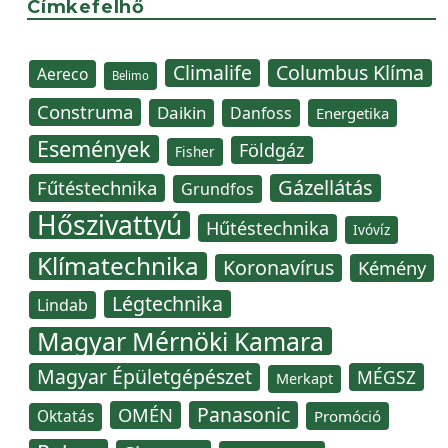
Címkefelhő
Climalife
Columbus Klíma
Aereco
Belimo
Construma
Daikin
Danfoss
Energetika
Események
Földgáz
Fisher
Gázellátás
Fűtéstechnika
Grundfos
Hőszivattyú
Hűtéstechnika
Ivóvíz
Klímatechnika
Koronavírus
Kémény
Légtechnika
Lindab
Magyar Mérnöki Kamara
Magyar Épületgépészet
MÉGSZ
Merkapt
Panasonic
OMÉN
Oktatás
Promóció