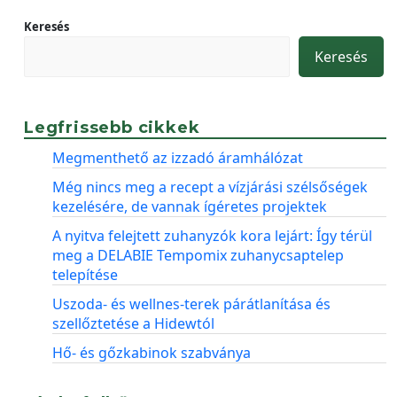
Keresés
Keresés
Legfrissebb cikkek
Megmenthető az izzadó áramhálózat
Még nincs meg a recept a vízjárási szélsőségek
kezelésére, de vannak ígéretes projektek
A nyitva felejtett zuhanyzók kora lejárt: Így térül
meg a DELABIE Tempomix zuhanycsaptelep
telepítése
Uszoda- és wellnes-terek párátlanítása és
szellőztetése a Hidewtól
Hő- és gőzkabinok szabványa