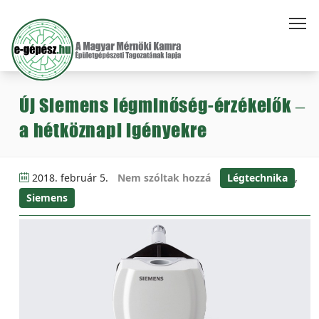
Új Siemens légminőség-érzékelők –
a hétköznapi igényekre
2018. február 5.
Nem szóltak hozzá
Légtechnika
,
Siemens