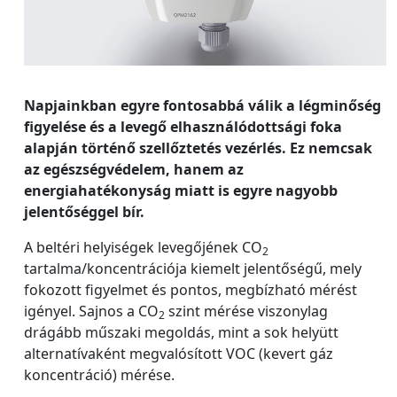
Napjainkban egyre fontosabbá válik a légminőség
figyelése és a levegő elhasználódottsági foka
alapján történő szellőztetés vezérlés. Ez nemcsak
az egészségvédelem, hanem az
energiahatékonyság miatt is egyre nagyobb
jelentőséggel bír.
A beltéri helyiségek levegőjének CO
2
tartalma/koncentrációja kiemelt jelentőségű, mely
fokozott figyelmet és pontos, megbízható mérést
igényel. Sajnos a CO
szint mérése viszonylag
2
drágább műszaki megoldás, mint a sok helyütt
alternatívaként megvalósított VOC (kevert gáz
koncentráció) mérése.