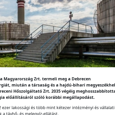
gia Magyarország Zrt. termeli meg a Debrecen
giát, miután a társaság és a hajdú-bihari megyeszékhe
breceni Hőszolgáltató Zrt. 2035 végéig meghosszabbított
a előállításáról szóló korábbi megállapodást.
zer lakossági és több mint kétezer intézményi és vállalati
a távhő- és melegvíz-ellátást.