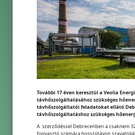
További 17 éven keresztül a Veolia Ener
távhőszolgáltatásához szükséges hőener
távhőszolgáltatói feladatokat ellátó De
távhőszolgáltatáshoz szükséges hőenergi
A szerződéssel Debrecenben a csaknem 32 e
fogyasztó számára hosszútávon szavatolják 