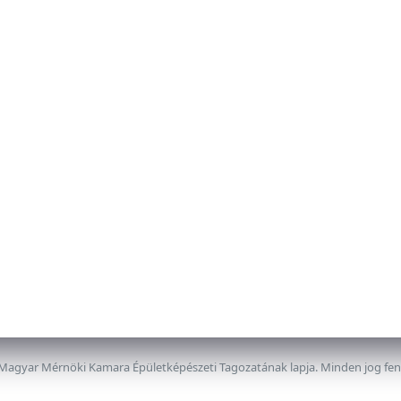
 Magyar Mérnöki Kamara Épületképészeti Tagozatának lapja. Minden jog fe