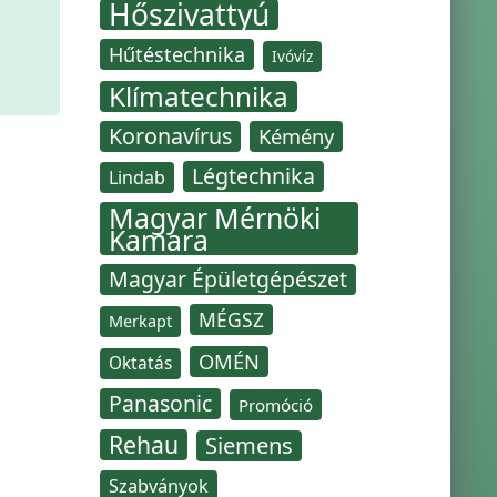
Hőszivattyú
Hűtéstechnika
Ivóvíz
Klímatechnika
Koronavírus
Kémény
Légtechnika
Lindab
Magyar Mérnöki
Kamara
Magyar Épületgépészet
MÉGSZ
Merkapt
OMÉN
Oktatás
Panasonic
Promóció
Rehau
Siemens
Szabványok