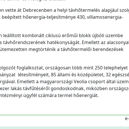
n vette át Debrecenben a helyi távhőtermelés alapjául szol
beépített hőenergia-teljesítménye 430, villamosenergia-
n leállított kombinált ciklusú erőműi blokk újbóli üzembe
ros távhőrendszerének hatékonyságát. Emellett az alacsony
 ütemezetten megtörténik a távhőtermelői berendezések
dolgozót foglalkoztat, országosan több mint 250 telephelyet
ányzat létesítményeit, 85 állami és középületet, 32 egészs
ergiával. Emellett a magyarországi Veolia csoport által üzem
 ezer lakás távfűtéséről gondoskodnak, miközben országsz
s intézményi ügyfél számára termel hőenergiát.
e