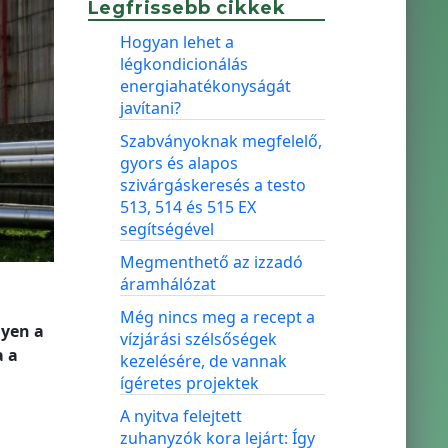
Legfrissebb cikkek
Hogyan lehet a
légkondicionálás
energiahatékonyságát
javítani?
Szabványoknak megfelelő,
gyors és alapos
szivárgáskeresés a testo
513, 514 és 515 EX
segítségével
Megmenthető az izzadó
áramhálózat
Még nincs meg a recept a
lyen a
vízjárási szélsőségek
a a
kezelésére, de vannak
ígéretes projektek
A nyitva felejtett
zuhanyzók kora lejárt: Így