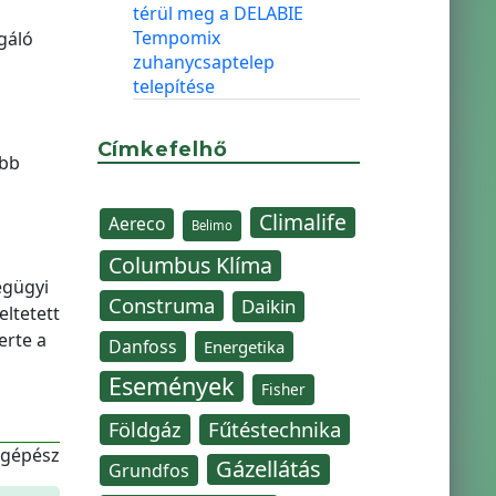
térül meg a DELABIE
Tempomix
gáló
zuhanycsaptelep
telepítése
Címkefelhő
abb
Climalife
Aereco
Belimo
Columbus Klíma
égügyi
Construma
Daikin
eltetett
erte a
Danfoss
Energetika
Események
Fisher
Fűtéstechnika
Földgáz
-gépész
Gázellátás
Grundfos