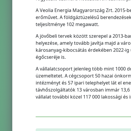
A Veolia Energia Magyarország Zrt. 2015-be
erőművet. A földgáztüzelésű berendezések 
teljesítménye 102 megawatt.
A jövőbeli tervek között szerepel a 2013-ba
helyezése, amely tovább javítja majd a vá
károsanyag-kibocsátás érdekében 2022-ig
égőcseréje is.
A vállalatcsoport jelenleg több mint 1000 
üzemeltetet. A cégcsoport 50 hazai önkorm
intézményt és 57 ipari telephelyet lát el en
távhőszolgáltatók 13 városban immár 13,6
vállalat további közel 117 000 lakossági é