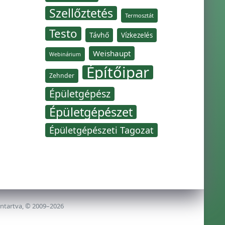
Szellőztetés
Termosztát
Testo
Távhő
Vízkezelés
Weishaupt
Webinárium
Építőipar
Zehnder
Épületgépész
Épületgépészet
Épületgépészeti Tagozat
nntartva, © 2009–2026