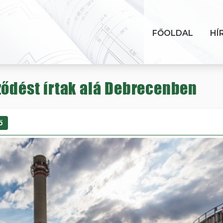
FŐOLDAL
HÍ
ződést írtak alá Debrecenben
ő