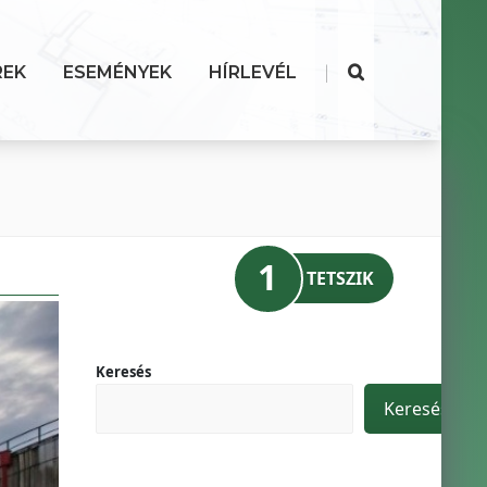
|
REK
ESEMÉNYEK
HÍRLEVÉL
1
TETSZIK
Keresés
Keresés