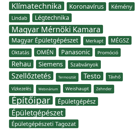
Klímatechnika
Koronavírus
Kémény
Légtechnika
Lindab
Magyar Mérnöki Kamara
Magyar Épületgépészet
MÉGSZ
Merkapt
Panasonic
OMÉN
Oktatás
Promóció
Rehau
Siemens
Szabványok
Szellőztetés
Testo
Távhő
Termosztát
Weishaupt
Vízkezelés
Zehnder
Webinárium
Építőipar
Épületgépész
Épületgépészet
Épületgépészeti Tagozat