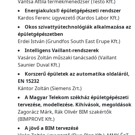
Vántsa Attila termékmenedzser (Testo Kft.)
Energiakulcs® épületgépészeti rendszer
Kardos Ferenc ügyvezető (Kardos Labor Kft.)
Okos szivattyútechnológiák alkalmazása az
épületgépészetben
Erdei István (Grundfos South East Erupe Kft.)
Intelligens Vaillant-rendszerek
Vasáros Zoltán műszaki tanácsadó (Vaillant
Saunier Duval Kft.)
Korszerű épületek az automatika oldaláról,
EN 15232
Kántor Zoltán (Siemens Zrt.)
A Magyar Telekom székház épületgépészeti
tervezése, modellezése. Kihívások, megoldások
Zagorácz Márk, Rák Olivér BIM szakértők
(BIMPROVE Kft.)
A jövő a BIM tervezésé