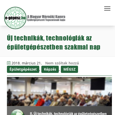
Új technikák, technológiák az
épületgépészetben szakmai nap
2018. március 21.
Nem szóltak hozzá
Épületgépészet
,
Képzés
,
MÉGSZ