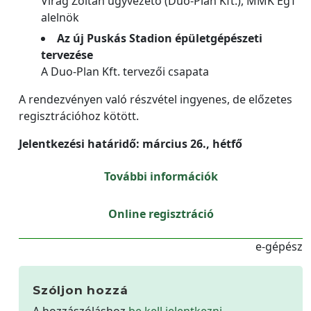
Virág Zoltán ügyvezető (Duo-Plan Kft.), MMK ÉgT
alelnök
Az új Puskás Stadion épületgépészeti
tervezése
A Duo-Plan Kft. tervezői csapata
A rendezvényen való részvétel ingyenes, de előzetes
regisztrációhoz kötött.
Jelentkezési határidő: március 26., hétfő
További információk
Online regisztráció
e-gépész
Szóljon hozzá
A hozzászóláshoz
be kell jelentkezni
.