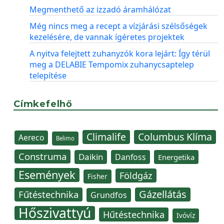
Megmenthető az izzadó áramhálózat
Még nincs meg a recept a vízjárási szélsőségek
kezelésére, de vannak ígéretes projektek
A nyitva felejtett zuhanyzók kora lejárt: Így térül
meg a DELABIE Tempomix zuhanycsaptelep
telepítése
Címkefelhő
Climalife
Columbus Klíma
Aereco
Belimo
Construma
Daikin
Danfoss
Energetika
Események
Földgáz
Fisher
Gázellátás
Fűtéstechnika
Grundfos
Hőszivattyú
Hűtéstechnika
Ivóvíz