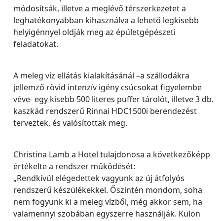
módosítsák, illetve a meglévő térszerkezetet a
leghatékonyabban kihasználva a lehető legkisebb
helyigénnyel oldják meg az épületgépészeti
feladatokat.
A meleg víz ellátás kialakításánál –a szállodákra
jellemző rövid intenzív igény csúcsokat figyelembe
véve- egy kisebb 500 literes puffer tárolót, illetve 3 db.
kaszkád rendszerű Rinnai HDC1500i berendezést
terveztek, és valósítottak meg.
Christina Lamb a Hotel tulajdonosa a következőképp
értékelte a rendszer működését:
„Rendkívül elégedettek vagyunk az új átfolyós
rendszerű készülékekkel. Őszintén mondom, soha
nem fogyunk ki a meleg vízből, még akkor sem, ha
valamennyi szobában egyszerre használják. Külön