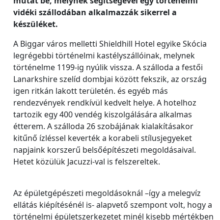
mutat be, melynek segítségével egy történelmi
vidéki szállodában alkalmazzák sikerrel a
készüléket.
A Biggar város melletti Shieldhill Hotel egyike Skócia
legrégebbi történelmi kastélyszállóinak, melynek
történelme 1199-ig nyúlik vissza. A szálloda a festői
Lanarkshire szelíd dombjai között fekszik, az ország
igen ritkán lakott területén. és egyéb más
rendezvények rendkívül kedvelt helye. A hotelhoz
tartozik egy 400 vendég kiszolgálására alkalmas
étterem. A szálloda 26 szobájának kialakításakor
kitűnő ízléssel keverték a korabeli stílusjegyeket
napjaink korszerű belsőépítészeti megoldásaival.
Hetet közülük Jacuzzi-val is felszereltek.
Az épületgépészeti megoldásoknál –így a melegvíz
ellátás kiépítésénél is- alapvető szempont volt, hogy a
történelmi épületszerkezetet minél kisebb mértékben