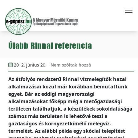
Újabb Rinnai referencia
2012. június 20.
Nem szóltak hozzá
Az átfolyós rendszerű Rinnai vízmelegítők hazai
alkalmazásai közül már korábban bemutattunk
egyet. Bár az eddigi magyarországi
alkalmazásokat főképp még a mezőgazdasági
területen találhatjuk, a készülékek sokoldalúsága
számos más területen is lehetővé teszi a
gazdaságos és környezetkímélő melegvíz-
termelést. Az alábbi példa egy skóciai telepítést