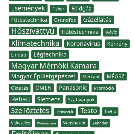
Események
Földgáz
Fisher
Gázellátás
Fűtéstechnika
Grundfos
Hőszivattyú
Hűtéstechnika
Ivóvíz
Klímatechnika
Koronavírus
Kémény
Légtechnika
Lindab
Magyar Mérnöki Kamara
Magyar Épületgépészet
MÉGSZ
Merkapt
Panasonic
OMÉN
Oktatás
Promóció
Rehau
Siemens
Szabványok
Szellőztetés
Testo
Távhő
Termosztát
Weishaupt
Vízkezelés
Zehnder
Webinárium
Építőipar