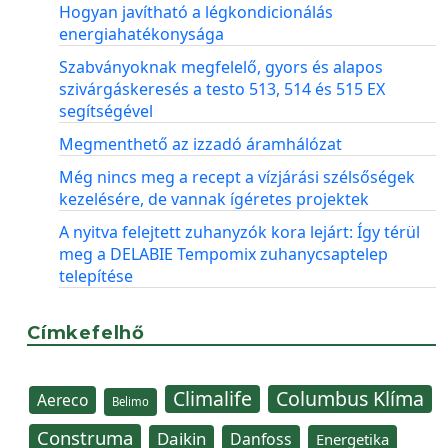
Hogyan javítható a légkondicionálás
energiahatékonysága
Szabványoknak megfelelő, gyors és alapos
szivárgáskeresés a testo 513, 514 és 515 EX
segítségével
Megmenthető az izzadó áramhálózat
Még nincs meg a recept a vízjárási szélsőségek
kezelésére, de vannak ígéretes projektek
A nyitva felejtett zuhanyzók kora lejárt: Így térül
meg a DELABIE Tempomix zuhanycsaptelep
telepítése
Címkefelhő
Climalife
Columbus Klíma
Aereco
Belimo
Construma
Daikin
Danfoss
Energetika