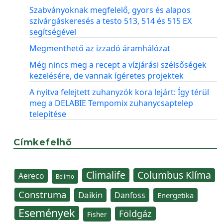
Szabványoknak megfelelő, gyors és alapos
szivárgáskeresés a testo 513, 514 és 515 EX
segítségével
Megmenthető az izzadó áramhálózat
Még nincs meg a recept a vízjárási szélsőségek
kezelésére, de vannak ígéretes projektek
A nyitva felejtett zuhanyzók kora lejárt: Így térül
meg a DELABIE Tempomix zuhanycsaptelep
telepítése
Címkefelhő
Climalife
Columbus Klíma
Aereco
Belimo
Construma
Daikin
Danfoss
Energetika
Események
Földgáz
Fisher