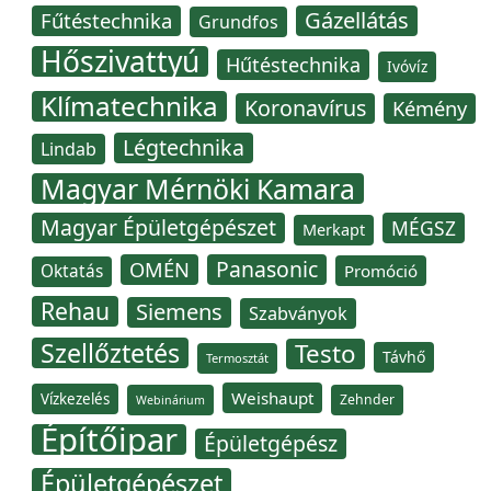
Gázellátás
Fűtéstechnika
Grundfos
Hőszivattyú
Hűtéstechnika
Ivóvíz
Klímatechnika
Koronavírus
Kémény
Légtechnika
Lindab
Magyar Mérnöki Kamara
Magyar Épületgépészet
MÉGSZ
Merkapt
Panasonic
OMÉN
Oktatás
Promóció
Rehau
Siemens
Szabványok
Szellőztetés
Testo
Távhő
Termosztát
Weishaupt
Vízkezelés
Zehnder
Webinárium
Építőipar
Épületgépész
Épületgépészet