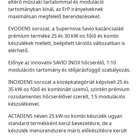
eltérő műszaki tartalommal és moduláció
tartományban kínál, az ErP irányelveknek
maximálisan megfelelő berendezéseket.
EVODENS sorozat, a Supernova Savio kazáncsalád
prémium terméke 25 és 30 kW-os fűtő és kombi
készülékek mellett, beépített tárolós változatban is
elérhető.
Előnye az innovatív SAVIO INOX hőcserélő, 1:10
modulációs tartomány és időjárásfüggő szabályozás.
INOXDENS sorozat a középkategóriát képviseli 25 és
35 kW-os fűtő és kombinált üzemű, szintén prémium
rozsdamentes hőcserélővel szerelt, 1:5 modulációs
készülékeivel.
ACTADENS néven 25 kW-os kombi készülék ugyan
standard termékként kerül bevezetésre, de a
készülék menürendszere máris előkészítésre került