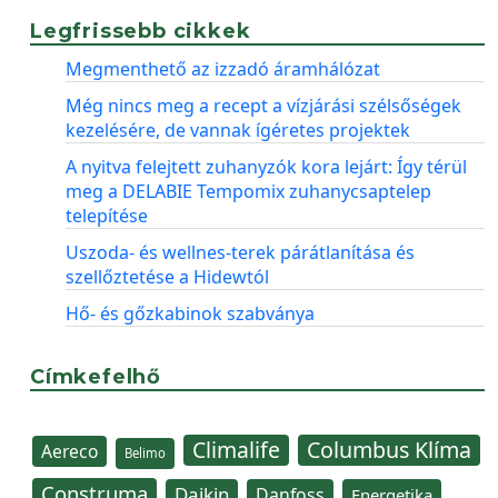
Legfrissebb cikkek
Megmenthető az izzadó áramhálózat
Még nincs meg a recept a vízjárási szélsőségek
kezelésére, de vannak ígéretes projektek
A nyitva felejtett zuhanyzók kora lejárt: Így térül
meg a DELABIE Tempomix zuhanycsaptelep
telepítése
Uszoda- és wellnes-terek párátlanítása és
szellőztetése a Hidewtól
Hő- és gőzkabinok szabványa
Címkefelhő
Climalife
Columbus Klíma
Aereco
Belimo
Construma
Daikin
Danfoss
Energetika