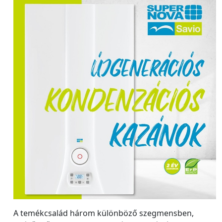
A temékcsalád három különböző szegmensben,