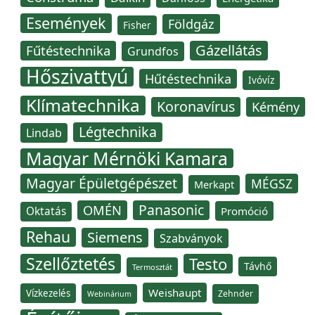
Események
Földgáz
Fisher
Gázellátás
Fűtéstechnika
Grundfos
Hőszivattyú
Hűtéstechnika
Ivóvíz
Klímatechnika
Koronavírus
Kémény
Légtechnika
Lindab
Magyar Mérnöki Kamara
Magyar Épületgépészet
MÉGSZ
Merkapt
Panasonic
OMÉN
Oktatás
Promóció
Rehau
Siemens
Szabványok
Szellőztetés
Testo
Távhő
Termosztát
Weishaupt
Vízkezelés
Zehnder
Webinárium