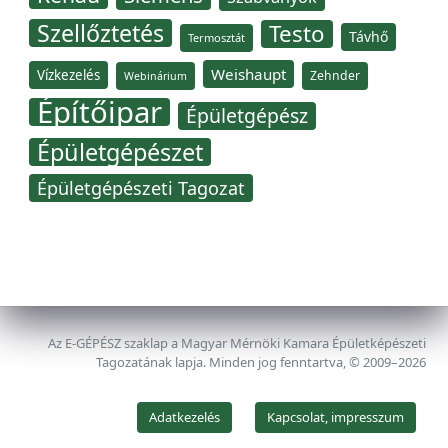
Szellőztetés
Testo
Távhő
Termosztát
Weishaupt
Vízkezelés
Zehnder
Webinárium
Építőipar
Épületgépész
Épületgépészet
Épületgépészeti Tagozat
Az E-GÉPÉSZ szaklap a Magyar Mérnöki Kamara Épületképészeti
Tagozatának lapja. Minden jog fenntartva, © 2009–2026
Adatkezelés
Kapcsolat, impresszum