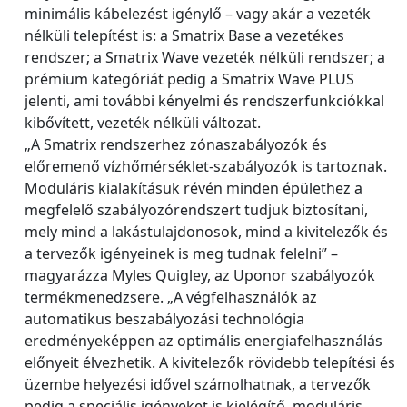
minimális kábelezést igénylő – vagy akár a vezeték
nélküli telepítést is: a Smatrix Base a vezetékes
rendszer; a Smatrix Wave vezeték nélküli rendszer; a
prémium kategóriát pedig a Smatrix Wave PLUS
jelenti, ami további kényelmi és rendszerfunkciókkal
kibővített, vezeték nélküli változat.
„A Smatrix rendszerhez zónaszabályozók és
előremenő vízhőmérséklet-szabályozók is tartoznak.
Moduláris kialakításuk révén minden épülethez a
megfelelő szabályozórendszert tudjuk biztosítani,
mely mind a lakástulajdonosok, mind a kivitelezők és
a tervezők igényeinek is meg tudnak felelni” –
magyarázza Myles Quigley, az Uponor szabályozók
termékmenedzsere. „A végfelhasználók az
automatikus beszabályozási technológia
eredményeképpen az optimális energiafelhasználás
előnyeit élvezhetik. A kivitelezők rövidebb telepítési és
üzembe helyezési idővel számolhatnak, a tervezők
pedig a speciális igényeket is kielégítő, moduláris