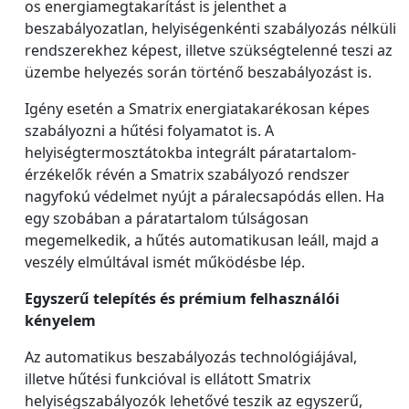
os energiamegtakarítást is jelenthet a
beszabályozatlan, helyiségenkénti szabályozás nélküli
rendszerekhez képest, illetve szükségtelenné teszi az
üzembe helyezés során történő beszabályozást is.
Igény esetén a Smatrix energiatakarékosan képes
szabályozni a hűtési folyamatot is. A
helyiségtermosztátokba integrált páratartalom-
érzékelők révén a Smatrix szabályozó rendszer
nagyfokú védelmet nyújt a páralecsapódás ellen. Ha
egy szobában a páratartalom túlságosan
megemelkedik, a hűtés automatikusan leáll, majd a
veszély elmúltával ismét működésbe lép.
Egyszerű telepítés és prémium felhasználói
kényelem
Az automatikus beszabályozás technológiájával,
illetve hűtési funkcióval is ellátott Smatrix
helyiségszabályozók lehetővé teszik az egyszerű,