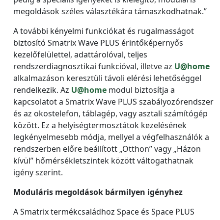
megoldások széles választékára támaszkodhatnak.”
A további kényelmi funkciókat és rugalmasságot
biztosító Smatrix Wave PLUS érintőképernyős
kezelőfelülettel, adattárolóval, teljes
rendszerdiagnosztikai funkcióval, illetve az
U@home
alkalmazáson keresztüli távoli elérési lehetőséggel
rendelkezik. Az
U@home
modul biztosítja a
kapcsolatot a Smatrix Wave PLUS szabályozórendszer
és az okostelefon, táblagép, vagy asztali számítógép
között. Ez a helyiségtermosztátok kezelésének
legkényelmesebb módja, mellyel a végfelhasználók a
rendszerben előre beállított „Otthon” vagy „Házon
kívül” hőmérsékletszintek között váltogathatnak
igény szerint.
Moduláris megoldások bármilyen igényhez
A Smatrix termékcsaládhoz Space és Space PLUS