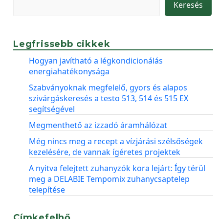
Keresés
Legfrissebb cikkek
Hogyan javítható a légkondicionálás
energiahatékonysága
Szabványoknak megfelelő, gyors és alapos
szivárgáskeresés a testo 513, 514 és 515 EX
segítségével
Megmenthető az izzadó áramhálózat
Még nincs meg a recept a vízjárási szélsőségek
kezelésére, de vannak ígéretes projektek
A nyitva felejtett zuhanyzók kora lejárt: Így térül
meg a DELABIE Tempomix zuhanycsaptelep
telepítése
Címkefelhő