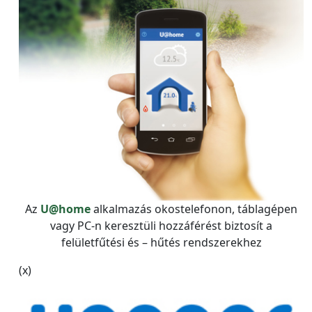
Az
U@home
alkalmazás okostelefonon, táblagépen
vagy PC-n keresztüli hozzáférést biztosít a
felületfűtési és – hűtés rendszerekhez
(x)