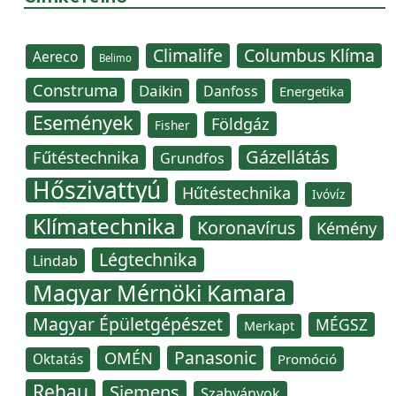
Climalife
Columbus Klíma
Aereco
Belimo
Construma
Daikin
Danfoss
Energetika
Események
Földgáz
Fisher
Gázellátás
Fűtéstechnika
Grundfos
Hőszivattyú
Hűtéstechnika
Ivóvíz
Klímatechnika
Koronavírus
Kémény
Légtechnika
Lindab
Magyar Mérnöki Kamara
Magyar Épületgépészet
MÉGSZ
Merkapt
Panasonic
OMÉN
Oktatás
Promóció
Rehau
Siemens
Szabványok