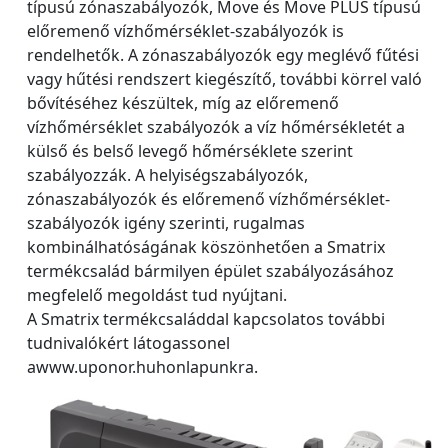
típusú zónaszabályozók, Move és Move PLUS típusú
előremenő vízhőmérséklet-szabályozók is
rendelhetők. A zónaszabályozók egy meglévő fűtési
vagy hűtési rendszert kiegészítő, további körrel való
bővítéséhez készültek, míg az előremenő
vízhőmérséklet szabályozók a víz hőmérsékletét a
külső és belső levegő hőmérséklete szerint
szabályozzák. A helyiségszabályozók,
zónaszabályozók és előremenő vízhőmérséklet-
szabályozók igény szerinti, rugalmas
kombinálhatóságának köszönhetően a Smatrix
termékcsalád bármilyen épület szabályozásához
megfelelő megoldást tud nyújtani.
A Smatrix termékcsaláddal kapcsolatos további
tudnivalókért látogassonel
awww.uponor.huhonlapunkra.