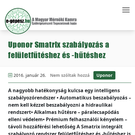
Uponor Smatrix szabályozás a
felületfűtéshez és -hűtéshez
2016. január 26.
Nem szóltak hozzá
Uponor
A nagyobb hatékonyság kulcsa egy intelligens
szabályozórendszer • Automatikus beszabályozás –
nem kell kézzel beszabályozni a hidraulikai
rendszert• Alkalmas hűtésre – páralecsapódás
elleni védelem• Prémium felhasználói kényelem –
távoli hozzáférési lehetőség A Smatrix integrált
szabályozó rendszer felületfűtéshez és -hűtéshez is