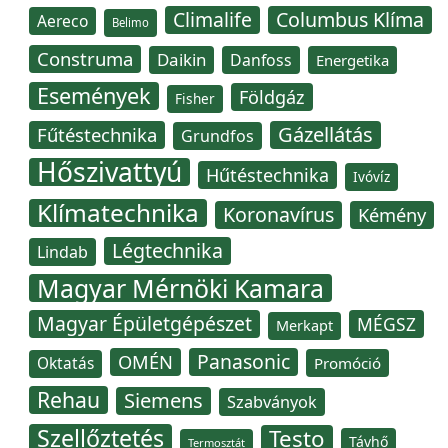
Climalife
Columbus Klíma
Aereco
Belimo
Construma
Daikin
Danfoss
Energetika
Események
Földgáz
Fisher
Gázellátás
Fűtéstechnika
Grundfos
Hőszivattyú
Hűtéstechnika
Ivóvíz
Klímatechnika
Koronavírus
Kémény
Légtechnika
Lindab
Magyar Mérnöki Kamara
Magyar Épületgépészet
MÉGSZ
Merkapt
Panasonic
OMÉN
Oktatás
Promóció
Rehau
Siemens
Szabványok
Szellőztetés
Testo
Távhő
Termosztát