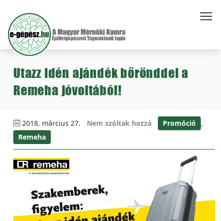
Utazz idén ajándék bőrönddel a
Remeha jóvoltából!
2018. március 27.
Nem szóltak hozzá
Promóció
,
Remeha