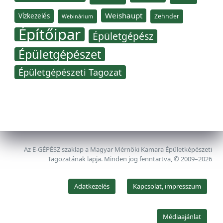
Weishaupt
Vízkezelés
Zehnder
Webinárium
Építőipar
Épületgépész
Épületgépészet
Épületgépészeti Tagozat
Az E-GÉPÉSZ szaklap a Magyar Mérnöki Kamara Épületképészeti
Tagozatának lapja. Minden jog fenntartva, © 2009–2026
Adatkezelés
Kapcsolat, impresszum
Médiaajánlat