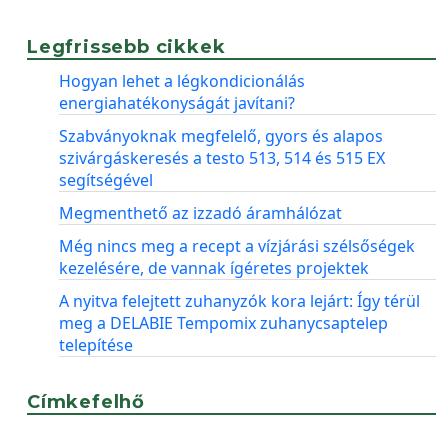
Legfrissebb cikkek
Hogyan lehet a légkondicionálás
energiahatékonyságát javítani?
Szabványoknak megfelelő, gyors és alapos
szivárgáskeresés a testo 513, 514 és 515 EX
segítségével
Megmenthető az izzadó áramhálózat
Még nincs meg a recept a vízjárási szélsőségek
kezelésére, de vannak ígéretes projektek
A nyitva felejtett zuhanyzók kora lejárt: Így térül
meg a DELABIE Tempomix zuhanycsaptelep
telepítése
Címkefelhő