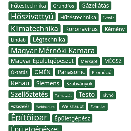
Gázellátás
Fűtéstechnika
Grundfos
Hőszivattyú
Hűtéstechnika
Ivóvíz
Klímatechnika
Koronavírus
Kémény
Légtechnika
Lindab
Magyar Mérnöki Kamara
Magyar Épületgépészet
MÉGSZ
Merkapt
Panasonic
OMÉN
Oktatás
Promóció
Rehau
Siemens
Szabványok
Szellőztetés
Testo
Távhő
Termosztát
Weishaupt
Vízkezelés
Zehnder
Webinárium
Építőipar
Épületgépész
Épületgépészet