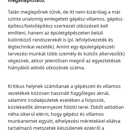
megállapítható.
Talán meglepőnek tűnik, de itt nem kizárólag a már
szinte unalomig emlegetett gépész-villamos, gépész-
építész/belsőépítész szerkezet ütközéseit kell
említeni, hanem az épületgépészeten belüli
különböző rendszerekét is (pl. lefolyóvezeték és
légtechnikai vezeték). Amint egy épületgépészeti
tervezési munkát több személy és külsős altervező(k)
végeznek, akkor jelentősen megnő az egyeztetések
hiányából adódó ütközések száma.
Kritikus helynek számítanak a gépészeti és villamos
vezetékek közösen használt függőleges aknái,
valamint irodaépületek esetében a folyosók,
közlekedők álmennyezet fölötti terei. Ebből adódóan
néha sikerül elérni, hogy gépész és villamos
munkanemet együtt, elhelyezési méretekkel ellátva
tartalmazó metszetek készüljenek ezekről a