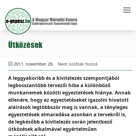
Ütközések
2011. november 28.
Nem szóltak hozzá
A leggyakoribb és a kivitelezés szempontjából
legbosszantóbb tervezői hiba a különböző
munkanemek közötti egyeztetések hiánya. Annak
ellenére, hogy az egyeztetéseket igazolni hivatott
aláírások legtöbbször meg is vannak, a tényleges
egyeztetések elmaradása azonban a tervekről is,
de legkésőbb a kivitelezés során jelentkező
ütközések alkalmával egyértelműen