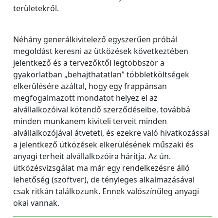
területekről.
Néhány generálkivitelező egyszerűen próbál
megoldást keresni az ütközések következtében
jelentkező és a tervezőktől legtöbbször a
gyakorlatban „behajthatatlan” többletköltségek
elkerülésére azáltal, hogy egy frappánsan
megfogalmazott mondatot helyez el az
alvállalkozóival kötendő szerződéseibe, továbbá
minden munkanem kiviteli terveit minden
alvállalkozójával átveteti, és ezekre való hivatkozással
a jelentkező ütközések elkerülésének műszaki és
anyagi terheit alvállalkozóira hárítja. Az ún.
ütközésvizsgálat ma már egy rendelkezésre álló
lehetőség (szoftver), de tényleges alkalmazásával
csak ritkán találkozunk. Ennek valószínűleg anyagi
okai vannak.