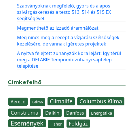
Szabványoknak megfelelő, gyors és alapos
szivárgáskeresés a testo 513, 514 és 515 EX
segítségével
Megmenthető az izzadó áramhálózat
Még nincs meg a recept a vízjárási szélsőségek
kezelésére, de vannak ígéretes projektek
A nyitva felejtett zuhanyzók kora lejárt: Így térül
meg a DELABIE Tempomix zuhanycsaptelep
telepítése
Címkefelhő
Climalife
Columbus Klíma
Aereco
Belimo
Construma
Daikin
Danfoss
Energetika
Események
Földgáz
Fisher