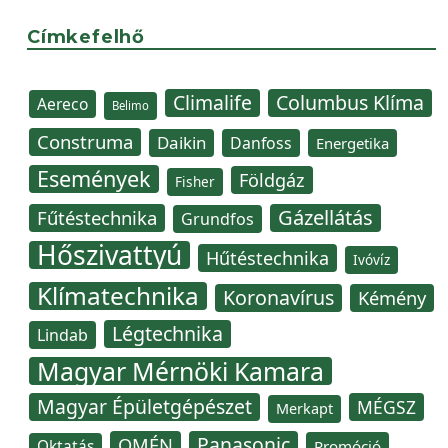
Címkefelhő
Climalife
Columbus Klíma
Aereco
Belimo
Construma
Daikin
Danfoss
Energetika
Események
Földgáz
Fisher
Gázellátás
Fűtéstechnika
Grundfos
Hőszivattyú
Hűtéstechnika
Ivóvíz
Klímatechnika
Koronavírus
Kémény
Légtechnika
Lindab
Magyar Mérnöki Kamara
Magyar Épületgépészet
MÉGSZ
Merkapt
Panasonic
OMÉN
Oktatás
Promóció