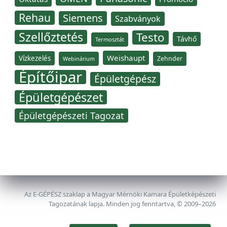
Rehau
Siemens
Szabványok
Szellőztetés
Testo
Távhő
Termosztát
Weishaupt
Vízkezelés
Zehnder
Webinárium
Építőipar
Épületgépész
Épületgépészet
Épületgépészeti Tagozat
Az E-GÉPÉSZ szaklap a Magyar Mérnöki Kamara Épületképészeti
Tagozatának lapja. Minden jog fenntartva, © 2009–2026