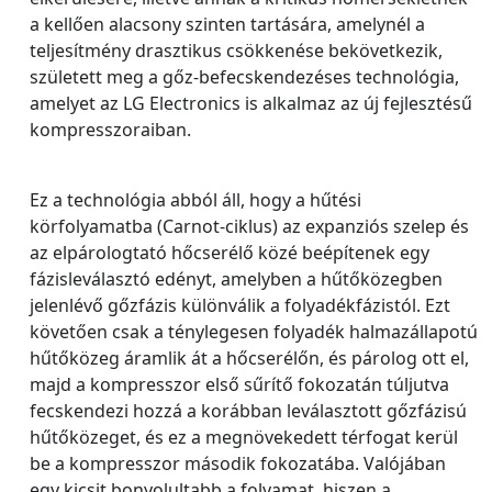
a kellően alacsony szinten tartására, amelynél a
teljesítmény drasztikus csökkenése bekövetkezik,
született meg a gőz-befecskendezéses technológia,
amelyet az LG Electronics is alkalmaz az új fejlesztésű
kompresszoraiban.
Ez a technológia abból áll, hogy a hűtési
körfolyamatba (Carnot-ciklus) az expanziós szelep és
az elpárologtató hőcserélő közé beépítenek egy
fázisleválasztó edényt, amelyben a hűtőközegben
jelenlévő gőzfázis különválik a folyadékfázistól. Ezt
követően csak a ténylegesen folyadék halmazállapotú
hűtőközeg áramlik át a hőcserélőn, és párolog ott el,
majd a kompresszor első sűrítő fokozatán túljutva
fecskendezi hozzá a korábban leválasztott gőzfázisú
hűtőközeget, és ez a megnövekedett térfogat kerül
be a kompresszor második fokozatába. Valójában
egy kicsit bonyolultabb a folyamat, hiszen a