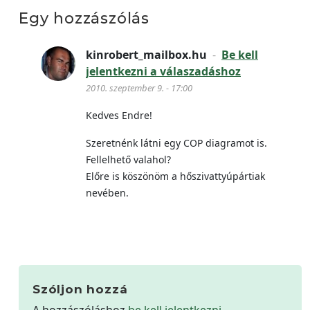
Egy hozzászólás
kinrobert_mailbox.hu
-
Be kell
jelentkezni a válaszadáshoz
2010. szeptember 9. - 17:00
Kedves Endre!
Szeretnénk látni egy COP diagramot is.
Fellelhető valahol?
Előre is köszönöm a hőszivattyúpártiak
nevében.
Szóljon hozzá