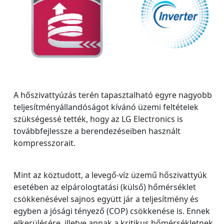
A hőszivattyúzás terén tapasztalható egyre nagyobb
teljesítményállandóságot kívánó üzemi feltételek
szükségessé tették, hogy az LG Electronics is
továbbfejlessze a berendezéseiben használt
kompresszorait.
Mint az köztudott, a levegő-víz üzemű hőszivattyúk
esetében az elpárologtatási (külső) hőmérséklet
csökkenésével sajnos együtt jár a teljesítmény és
egyben a jósági tényező (COP) csökkenése is. Ennek
elkerülésére, illetve annak a kritikus hőmérsékletnek