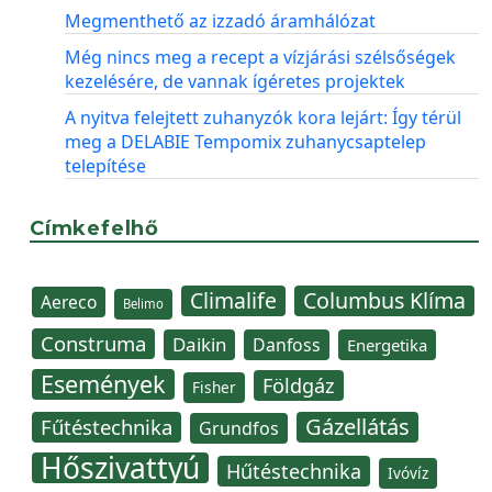
Megmenthető az izzadó áramhálózat
Még nincs meg a recept a vízjárási szélsőségek
kezelésére, de vannak ígéretes projektek
A nyitva felejtett zuhanyzók kora lejárt: Így térül
meg a DELABIE Tempomix zuhanycsaptelep
telepítése
Címkefelhő
Climalife
Columbus Klíma
Aereco
Belimo
Construma
Daikin
Danfoss
Energetika
Események
Földgáz
Fisher
Gázellátás
Fűtéstechnika
Grundfos
Hőszivattyú
Hűtéstechnika
Ivóvíz