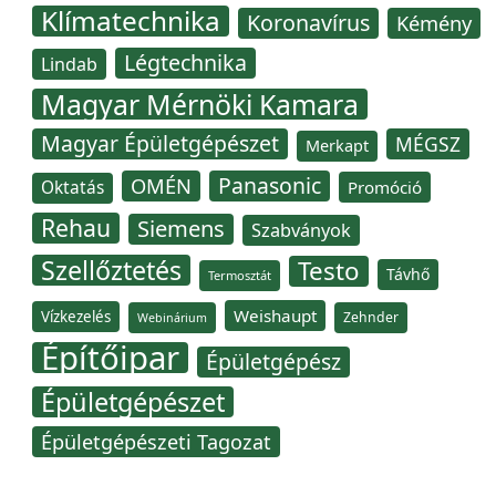
Klímatechnika
Koronavírus
Kémény
Légtechnika
Lindab
Magyar Mérnöki Kamara
Magyar Épületgépészet
MÉGSZ
Merkapt
Panasonic
OMÉN
Oktatás
Promóció
Rehau
Siemens
Szabványok
Szellőztetés
Testo
Távhő
Termosztát
Weishaupt
Vízkezelés
Zehnder
Webinárium
Építőipar
Épületgépész
Épületgépészet
Épületgépészeti Tagozat