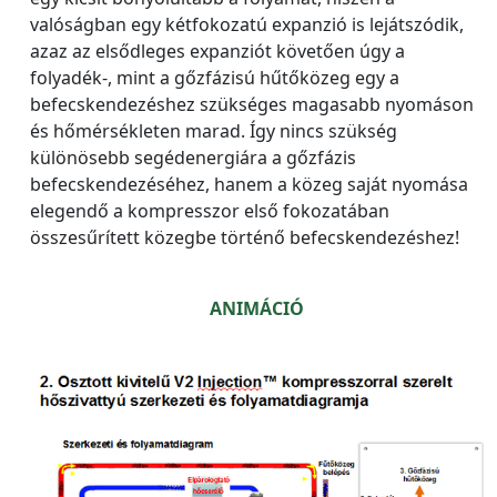
valóságban egy kétfokozatú expanzió is lejátszódik,
azaz az elsődleges expanziót követően úgy a
folyadék-, mint a gőzfázisú hűtőközeg egy a
befecskendezéshez szükséges magasabb nyomáson
és hőmérsékleten marad. Így nincs szükség
különösebb segédenergiára a gőzfázis
befecskendezéséhez, hanem a közeg saját nyomása
elegendő a kompresszor első fokozatában
összesűrített közegbe történő befecskendezéshez!
ANIMÁCIÓ