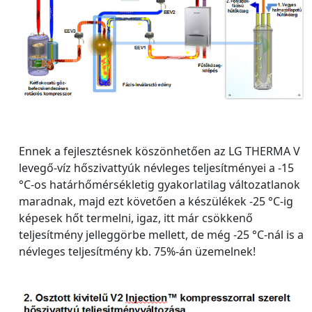
Ennek a fejlesztésnek köszönhetően az LG THERMA V
levegő-víz hőszivattyúk névleges teljesítményei a -15
°C-os határhőmérsékletig gyakorlatilag változatlanok
maradnak, majd ezt követően a készülékek -25 °C-ig
képesek hőt termelni, igaz, itt már csökkenő
teljesítmény jelleggörbe mellett, de még -25 °C-nál is a
névleges teljesítmény kb. 75%-án üzemelnek!