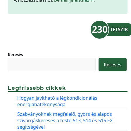
A hozzászóláshoz
be kell jelentkezni
.
230
TETSZIK
Keresés
Keresés
Legfrissebb cikkek
Hogyan javítható a légkondicionálás
energiahatékonysága
Szabványoknak megfelelő, gyors és alapos
szivárgáskeresés a testo 513, 514 és 515 EX
segítségével