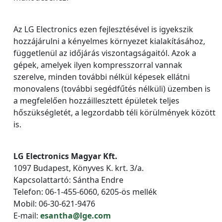
Az LG Electronics ezen fejlesztésével is igyekszik
hozzájárulni a kényelmes környezet kialakításához,
függetlenül az időjárás viszontagságaitól. Azok a
gépek, amelyek ilyen kompresszorral vannak
szerelve, minden további nélkül képesek ellátni
monovalens (további segédfűtés nélküli) üzemben is
a megfelelően hozzáillesztett épületek teljes
hőszükségletét, a legzordabb téli körülmények között
is.
LG Electronics Magyar Kft.
1097 Budapest, Könyves K. krt. 3/a.
Kapcsolattartó: Sántha Endre
Telefon: 06-1-455-6060, 6205-ös mellék
Mobil: 06-30-621-9476
E-mail:
esantha@lge.com