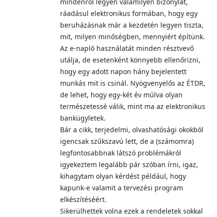
mindenről legyen valamilyen bizonylat,
ráadásul elektronikus formában, hogy egy
beruházásnak már a kezdetén legyen tiszta,
mit, milyen minőségben, mennyiért építünk.
Az e-napló használatát minden résztvevő
utálja, de esetenként könnyebb ellenőrizni,
hogy egy adott napon hány bejelentett
munkás mit is csinál. Nyögvenyelős az ÉTDR,
de lehet, hogy egy-két év múlva olyan
természetessé válik, mint ma az elektronikus
bankügyletek.
Bár a cikk, terjedelmi, olvashatósági okokból
igencsak szűkszavú lett, de a (számomra)
legfontosabbnak látszó problémákról
igyekeztem legalább pár szóban írni, igaz,
kihagytam olyan kérdést például, hogy
kapunk-e valamit a tervezési program
elkészítéséért.
Sikerülhettek volna ezek a rendeletek sokkal