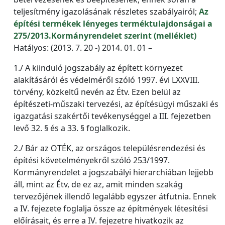
teljesítmény igazolásának részletes szabályairól;
Az
építési termékek lényeges terméktulajdonságai a
275/2013.Kormányrendelet szerint (melléklet)
Hatályos: (2013. 7. 20 -) 2014. 01. 01 –
1./ A kiinduló jogszabály az épített környezet
alakításáról és védelméről szóló 1997. évi LXXVIII.
törvény, közkeltű nevén az Étv. Ezen belül az
építészeti-műszaki tervezési, az építésügyi műszaki és
igazgatási szakértői tevékenységgel a III. fejezetben
levő 32. § és a 33. § foglalkozik.
2./ Bár az OTÉK, az országos településrendezési és
építési követelményekről szóló 253/1997.
Kormányrendelet a jogszabályi hierarchiában lejjebb
áll, mint az Étv, de ez az, amit minden szakág
tervezőjének illendő legalább egyszer átfutnia. Ennek
a IV. fejezete foglalja össze az építmények létesítési
előírásait, és erre a IV. fejezetre hivatkozik az