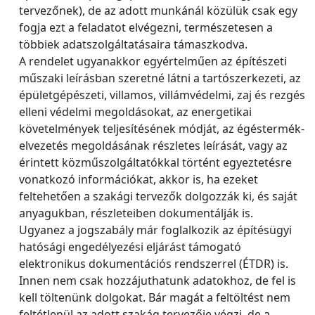
tervezőnek), de az adott munkánál közülük csak egy
fogja ezt a feladatot elvégezni, természetesen a
többiek adatszolgáltatásaira támaszkodva.
A rendelet ugyanakkor egyértelműen az építészeti
műszaki leírásban szeretné látni a tartószerkezeti, az
épületgépészeti, villamos, villámvédelmi, zaj és rezgés
elleni védelmi megoldásokat, az energetikai
követelmények teljesítésének módját, az égéstermék-
elvezetés megoldásának részletes leírását, vagy az
érintett közműszolgáltatókkal történt egyeztetésre
vonatkozó információkat, akkor is, ha ezeket
feltehetően a szakági tervezők dolgozzák ki, és saját
anyagukban, részleteiben dokumentálják is.
Ugyanez a jogszabály már foglalkozik az építésügyi
hatósági engedélyezési eljárást támogató
elektronikus dokumentációs rendszerrel (ÉTDR) is.
Innen nem csak hozzájuthatunk adatokhoz, de fel is
kell töltenünk dolgokat. Bár magát a feltöltést nem
feltétlenül az adott szakág tervezője végzi, de a