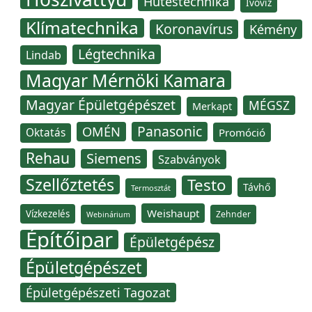
Hűtéstechnika
Ivóvíz
Klímatechnika
Koronavírus
Kémény
Légtechnika
Lindab
Magyar Mérnöki Kamara
Magyar Épületgépészet
MÉGSZ
Merkapt
Panasonic
OMÉN
Oktatás
Promóció
Rehau
Siemens
Szabványok
Szellőztetés
Testo
Távhő
Termosztát
Weishaupt
Vízkezelés
Zehnder
Webinárium
Építőipar
Épületgépész
Épületgépészet
Épületgépészeti Tagozat