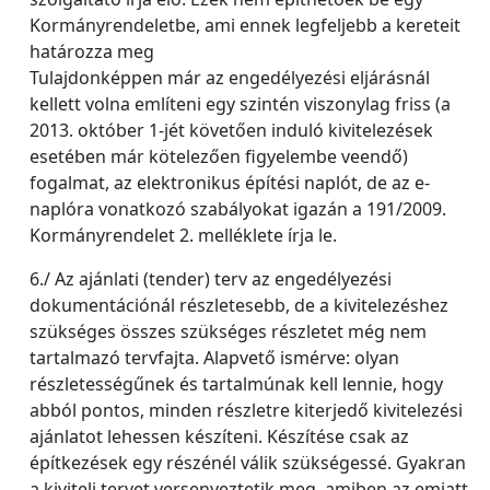
Kormányrendeletbe, ami ennek legfeljebb a kereteit
határozza meg
Tulajdonképpen már az engedélyezési eljárásnál
kellett volna említeni egy szintén viszonylag friss (a
2013. október 1-jét követően induló kivitelezések
esetében már kötelezően figyelembe veendő)
fogalmat, az elektronikus építési naplót, de az e-
naplóra vonatkozó szabályokat igazán a 191/2009.
Kormányrendelet 2. melléklete írja le.
6./ Az ajánlati (tender) terv az engedélyezési
dokumentációnál részletesebb, de a kivitelezéshez
szükséges összes szükséges részletet még nem
tartalmazó tervfajta. Alapvető ismérve: olyan
részletességűnek és tartalmúnak kell lennie, hogy
abból pontos, minden részletre kiterjedő kivitelezési
ajánlatot lehessen készíteni. Készítése csak az
építkezések egy részénél válik szükségessé. Gyakran
a kiviteli tervet versenyeztetik meg, amiben az emiatt