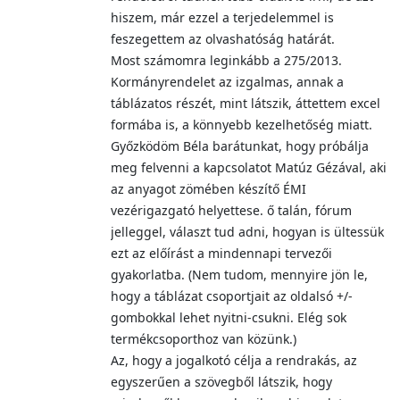
hiszem, már ezzel a terjedelemmel is
feszegettem az olvashatóság határát.
Most számomra leginkább a 275/2013.
Kormányrendelet az izgalmas, annak a
táblázatos részét, mint látszik, áttettem excel
formába is, a könnyebb kezelhetőség miatt.
Győzködöm Béla barátunkat, hogy próbálja
meg felvenni a kapcsolatot Matúz Gézával, aki
az anyagot zömében készítő ÉMI
vezérigazgató helyettese. ő talán, fórum
jelleggel, választ tud adni, hogyan is ültessük
ezt az előírást a mindennapi tervezői
gyakorlatba. (Nem tudom, mennyire jön le,
hogy a táblázat csoportjait az oldalsó +/-
gombokkal lehet nyitni-csukni. Elég sok
termékcsoporthoz van közünk.)
Az, hogy a jogalkotó célja a rendrakás, az
egyszerűen a szövegből látszik, hogy