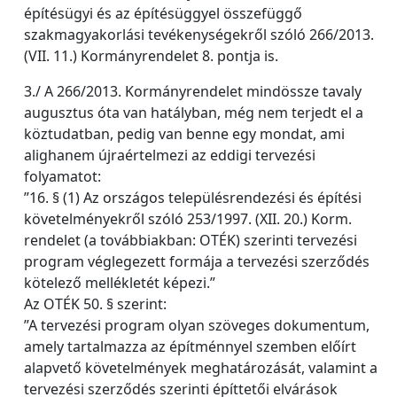
építésügyi és az építésüggyel összefüggő
szakmagyakorlási tevékenységekről szóló 266/2013.
(VII. 11.) Kormányrendelet 8. pontja is.
3./ A 266/2013. Kormányrendelet mindössze tavaly
augusztus óta van hatályban, még nem terjedt el a
köztudatban, pedig van benne egy mondat, ami
alighanem újraértelmezi az eddigi tervezési
folyamatot:
”16. § (1) Az országos településrendezési és építési
követelményekről szóló 253/1997. (XII. 20.) Korm.
rendelet (a továbbiakban: OTÉK) szerinti tervezési
program véglegezett formája a tervezési szerződés
kötelező mellékletét képezi.”
Az OTÉK 50. § szerint:
”A tervezési program olyan szöveges dokumentum,
amely tartalmazza az építménnyel szemben előírt
alapvető követelmények meghatározását, valamint a
tervezési szerződés szerinti építtetői elvárások