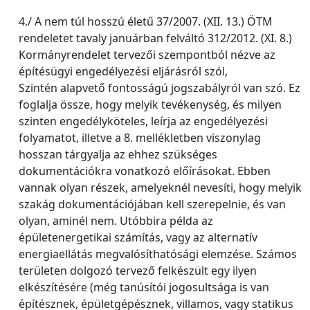
4./ A nem túl hosszú életű 37/2007. (XII. 13.) ÖTM
rendeletet tavaly januárban felváltó 312/2012. (XI. 8.)
Kormányrendelet tervezői szempontból nézve az
építésügyi engedélyezési eljárásról szól,
Szintén alapvető fontosságú jogszabályról van szó. Ez
foglalja össze, hogy melyik tevékenység, és milyen
szinten engedélyköteles, leírja az engedélyezési
folyamatot, illetve a 8. mellékletben viszonylag
hosszan tárgyalja az ehhez szükséges
dokumentációkra vonatkozó előírásokat. Ebben
vannak olyan részek, amelyeknél nevesíti, hogy melyik
szakág dokumentációjában kell szerepelnie, és van
olyan, aminél nem. Utóbbira példa az
épületenergetikai számítás, vagy az alternatív
energiaellátás megvalósíthatósági elemzése. Számos
területen dolgozó tervező felkészült egy ilyen
elkészítésére (még tanúsítói jogosultsága is van
építésznek, épületgépésznek, villamos, vagy statikus