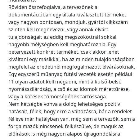
Röviden összefoglalva, a tervezőnek a
dokumentációban egy általa kiválasztott terméket
vagy nagyon pontosan, mondjuk, gyártói cikkszám
szinten kell megnevezni, vagy annak elvárt
tulajdonságait az eddig megszokottnál sokkal
nagyobb mélységben kell meghatároznia. Egy
betervezett konkrét terméket, csak akkor lehet
kiváltani egy másikkal, ha az minden tulajdonságában
megfelel az eredetinél megfogalmazott elvárásoknak.
Egy egyszerű műanyag fűtési vezeték esetén például
11 olyan adatot kell megadni, mint a külső-belső
nyomásszilárdság, a cső és az idomok mérettűrése,
vagy a kötések tömörségének tartóssága.
Nem kétségbe vonva a dolog lehetséges pozitív
hatásait, félek, hogy erre a változásra, bár a rendelet
fél éve már hatályban van, még sem a tervezők, sem a
forgalmazók nincsenek felkészülve, de maguk az
előírások is még nagyon alapos újragondolásra