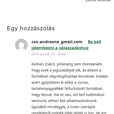
Egy hozzászólás
csn.andrasne_gmail.com
-
Be kell
jelentkezni a válaszadáshoz
2014. január 14. - 20:46
Kedves Zoárd, pillanatig sem mondanám,
hogy ezek a jogszabályok jók, és ebben a
formában végrehajthatóak lennének. Inkább
azért gyűjtöttem ki ebbe a csinos,
tartalomjegyzékkel felturbózott formában,
hogy lássuk, ma ez van, ezt kell tudomásul
vennünk, ehhez kell alkalmazkodnunk.
Igazából mindegyik, a listán szereplő
rendeletről tudnék több oldalt is írni, de azt