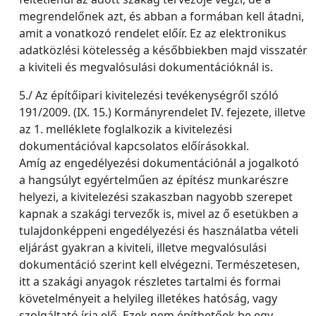
megrendelőnek azt, és abban a formában kell átadni,
amit a vonatkozó rendelet előír. Ez az elektronikus
adatközlési kötelesség a későbbiekben majd visszatér
a kiviteli és megvalósulási dokumentációknál is.
5./ Az építőipari kivitelezési tevékenységről szóló
191/2009. (IX. 15.) Kormányrendelet IV. fejezete, illetve
az 1. melléklete foglalkozik a kivitelezési
dokumentációval kapcsolatos előírásokkal.
Amíg az engedélyezési dokumentációnál a jogalkotó
a hangsúlyt egyértelműen az építész munkarészre
helyezi, a kivitelezési szakaszban nagyobb szerepet
kapnak a szakági tervezők is, mivel az ő esetükben a
tulajdonképpeni engedélyezési és használatba vételi
eljárást gyakran a kiviteli, illetve megvalósulási
dokumentáció szerint kell elvégezni. Természetesen,
itt a szakági anyagok részletes tartalmi és formai
követelményeit a helyileg illetékes hatóság, vagy
szolgáltató írja elő. Ezek nem építhetőek be egy