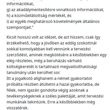
információkat,
g) az akadálymentesítésre vonatkozó információkat,
h) a közműellátottság mértékét, és
i) az egyéb meghatározó követelmények általános
szempontjait.”
Kicsit hosszú volt az idézet, de azt hiszem, csak így
érzékelhető, hogy a jövőben az eddig szokottnál
sokkal komolyabban kell vennünk a tervezési
szerződést, aminek megkötésére a későbbiekben egy
elég részletes, még a beruházás várható
költségkeretét is tartalmazó megvalósíthatósági
tanulmány után kerülhet sor.
Itt a jogalkotó alighanem a német gyakorlatot
próbálta részben átültetni a hazai gyakorlatba, de
félek, nem igazán gondolta végig azoknak a
tevékenységeknek a széles palettáját, amit tervezési
munkának tekintünk. Erre a későbbiekben még
visszatérek.