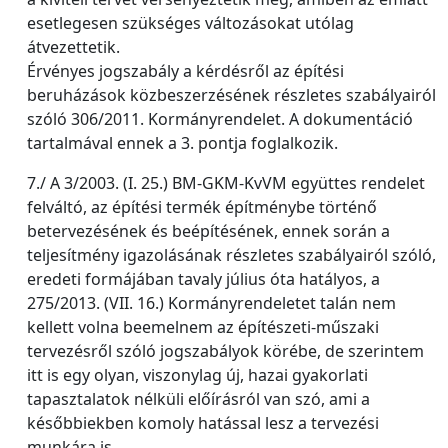
esetlegesen szükséges változásokat utólag
átvezettetik.
Érvényes jogszabály a kérdésről az építési
beruházások közbeszerzésének részletes szabályairól
szóló 306/2011. Kormányrendelet. A dokumentáció
tartalmával ennek a 3. pontja foglalkozik.
7./ A 3/2003. (I. 25.) BM-GKM-KvVM együttes rendelet
felváltó, az építési termék építménybe történő
betervezésének és beépítésének, ennek során a
teljesítmény igazolásának részletes szabályairól szóló,
eredeti formájában tavaly július óta hatályos, a
275/2013. (VII. 16.) Kormányrendeletet talán nem
kellett volna beemelnem az építészeti-műszaki
tervezésről szóló jogszabályok körébe, de szerintem
itt is egy olyan, viszonylag új, hazai gyakorlati
tapasztalatok nélküli előírásról van szó, ami a
későbbiekben komoly hatással lesz a tervezési
munkára is.