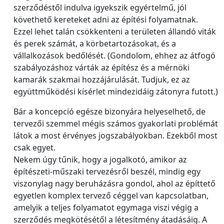
szerződéstől indulva igyekszik egyértelmű, jól
követhető kereteket adni az építési folyamatnak.
Ezzel lehet talán csökkenteni a területen állandó viták
és perek számát, a körbetartozásokat, és a
vállalkozások bedőlését. (Gondolom, ehhez az átfogó
szabályozáshoz várták az építész és a mérnöki
kamarák szakmai hozzájárulását. Tudjuk, ez az
együttműködési kísérlet mindezidáig zátonyra futott.)
Bár a koncepció egésze bizonyára helyeselhető, de
tervezői szemmel mégis számos gyakorlati problémát
látok a most érvényes jogszabályokban. Ezekből most
csak egyet.
Nekem úgy tűnik, hogy a jogalkotó, amikor az
építészeti-műszaki tervezésről beszél, mindig egy
viszonylag nagy beruházásra gondol, ahol az építtető
egyetlen komplex tervező céggel van kapcsolatban,
amelyik a teljes folyamatot egymaga viszi végig a
szerződés megkötésétől a létesítmény átadásáig. A