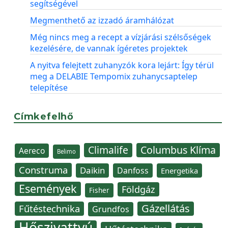
segítségével
Megmenthető az izzadó áramhálózat
Még nincs meg a recept a vízjárási szélsőségek
kezelésére, de vannak ígéretes projektek
A nyitva felejtett zuhanyzók kora lejárt: Így térül
meg a DELABIE Tempomix zuhanycsaptelep
telepítése
Címkefelhő
Climalife
Columbus Klíma
Aereco
Belimo
Construma
Daikin
Danfoss
Energetika
Események
Földgáz
Fisher
Gázellátás
Fűtéstechnika
Grundfos
Hőszivattyú