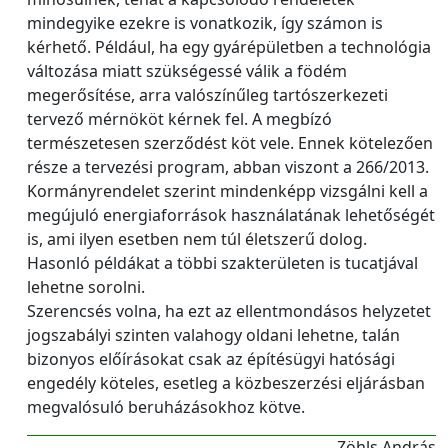
mindegyike ezekre is vonatkozik, így számon is
kérhető. Például, ha egy gyárépületben a technológia
változása miatt szükségessé válik a födém
megerősítése, arra valószínűleg tartószerkezeti
tervező mérnököt kérnek fel. A megbízó
természetesen szerződést köt vele. Ennek kötelezően
része a tervezési program, abban viszont a 266/2013.
Kormányrendelet szerint mindenképp vizsgálni kell a
megújuló energiaforrások használatának lehetőségét
is, ami ilyen esetben nem túl életszerű dolog.
Hasonló példákat a többi szakterületen is tucatjával
lehetne sorolni.
Szerencsés volna, ha ezt az ellentmondásos helyzetet
jogszabályi szinten valahogy oldani lehetne, talán
bizonyos előírásokat csak az építésügyi hatósági
engedély köteles, esetleg a közbeszerzési eljárásban
megvalósuló beruházásokhoz kötve.
Zöhls András