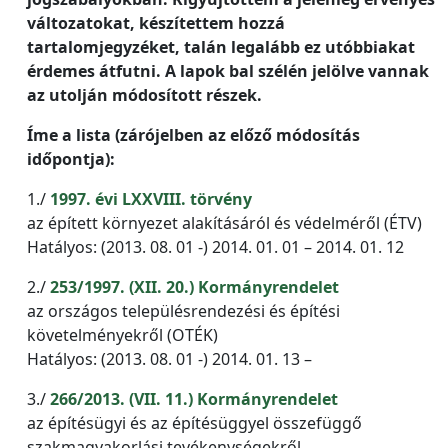
változatokat, készítettem hozzá
tartalomjegyzéket, talán legalább ez utóbbiakat
érdemes átfutni. A lapok bal szélén jelölve vannak
az utolján módosított részek.
Íme a lista (zárójelben az előző módosítás
időpontja):
1./
1997. évi LXXVIII. törvény
az épített környezet alakításáról és védelméről (ÉTV)
Hatályos: (2013. 08. 01 -) 2014. 01. 01 – 2014. 01. 12
2./
253/1997. (XII. 20.) Kormányrendelet
az országos településrendezési és építési
követelményekről (OTÉK)
Hatályos: (2013. 08. 01 -) 2014. 01. 13 –
3./
266/2013. (VII. 11.) Kormányrendelet
az építésügyi és az építésüggyel összefüggő
szakmagyakorlási tevékenységekről