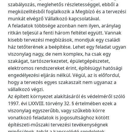
szabályozás, meglehetős részletességgel, ebből a
megközelítésből foglalkozik a Megbízó és a tervezési
munkát elvégző Vállalkozó kapcsolatával.
A feladatok többsége azonban nem ilyen, aránylag
ritkán teljesül a fenti három feltétel együtt. Vannak
kisebb tervezési megbízások, mondjuk egy családi
ház tetőterének a beépítése. Lehet egy feladat ugyan
viszonylag nagy, de nem komplex, ha csak egy
szakágat, tartószerkezetet, épületgépészetet,
elektromos rendszereket érint, építésügyi hatósági
engedélyezési eljárás nélkül. Végül, az is előfordul,
hogy a tervezés egyes szakaszait nem ugyanaz a
vállalkozó végzi.
Az épített környezet alakításáról és védelméről szóló
1997. évi LXXVIII. törvény 32. § értelmében ezek a
viszonylag egyszerűbb, vagy szűkebb körre
vonatkozó feladatok is jogosultsághoz kötött
építészeti-műszaki tervezési tevékenységnek
minősülnek, tehát a kapcsolódó rendeletek