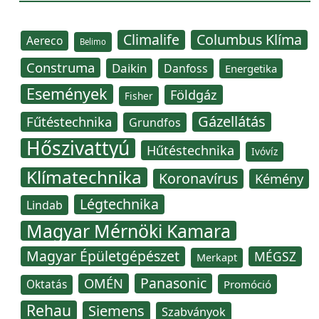
Climalife
Columbus Klíma
Aereco
Belimo
Construma
Daikin
Danfoss
Energetika
Események
Földgáz
Fisher
Gázellátás
Fűtéstechnika
Grundfos
Hőszivattyú
Hűtéstechnika
Ivóvíz
Klímatechnika
Koronavírus
Kémény
Légtechnika
Lindab
Magyar Mérnöki Kamara
Magyar Épületgépészet
MÉGSZ
Merkapt
Panasonic
OMÉN
Oktatás
Promóció
Rehau
Siemens
Szabványok