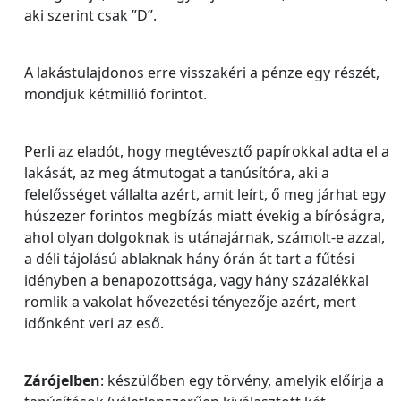
aki szerint csak ”D”.
A lakástulajdonos erre visszakéri a pénze egy részét,
mondjuk kétmillió forintot.
Perli az eladót, hogy megtévesztő papírokkal adta el a
lakását, az meg átmutogat a tanúsítóra, aki a
felelősséget vállalta azért, amit leírt, ő meg járhat egy
húszezer forintos megbízás miatt évekig a bíróságra,
ahol olyan dolgoknak is utánajárnak, számolt-e azzal,
a déli tájolású ablaknak hány órán át tart a fűtési
idényben a benapozottsága, vagy hány százalékkal
romlik a vakolat hővezetési tényezője azért, mert
időnként veri az eső.
Zárójelben
: készülőben egy törvény, amelyik előírja a