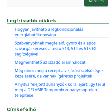
Keresés
Legfrissebb cikkek
Hogyan javítható a légkondicionálás
energiahatékonysága
Szabványoknak megfelelő, gyors és alapos
szivárgáskeresés a testo 513, 514 és 515 EX
segítségével
Megmenthető az izzadó áramhálózat
Még nincs meg a recept a vízjárási szélsőségek
kezelésére, de vannak ígéretes projektek
A nyitva felejtett zuhanyzók kora lejárt: Így térül
meg a DELABIE Tempomix zuhanycsaptelep
telepítése
Címkefelhő