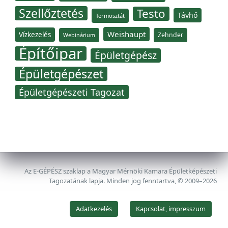
Szellőztetés
Testo
Távhő
Termosztát
Weishaupt
Vízkezelés
Zehnder
Webinárium
Építőipar
Épületgépész
Épületgépészet
Épületgépészeti Tagozat
Az E-GÉPÉSZ szaklap a Magyar Mérnöki Kamara Épületképészeti
Tagozatának lapja. Minden jog fenntartva, © 2009–2026
Adatkezelés
Kapcsolat, impresszum