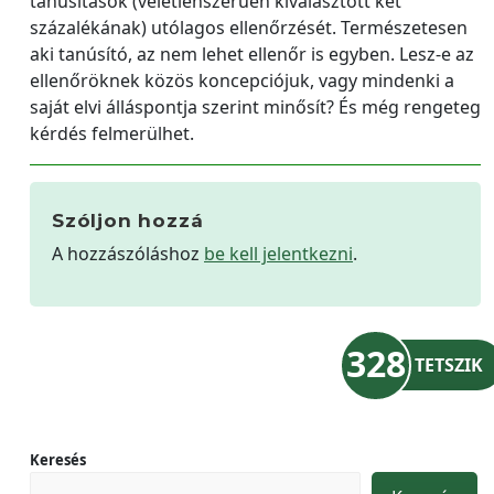
tanúsítások (véletlenszerűen kiválasztott két
százalékának) utólagos ellenőrzését. Természetesen
aki tanúsító, az nem lehet ellenőr is egyben. Lesz-e az
ellenőröknek közös koncepciójuk, vagy mindenki a
saját elvi álláspontja szerint minősít? És még rengeteg
kérdés felmerülhet.
Szóljon hozzá
A hozzászóláshoz
be kell jelentkezni
.
328
TETSZIK
Keresés