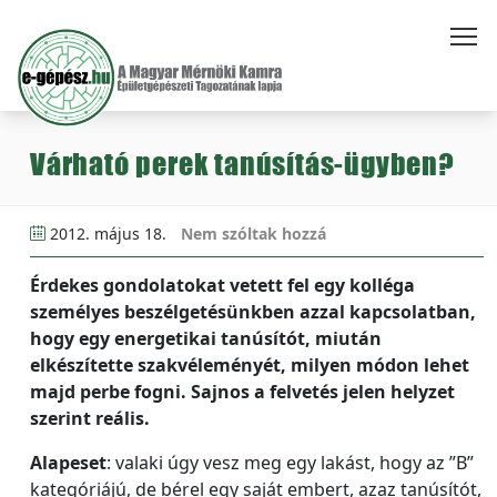
Várható perek tanúsítás-ügyben?
2012. május 18.
Nem szóltak hozzá
Érdekes gondolatokat vetett fel egy kolléga
személyes beszélgetésünkben azzal kapcsolatban,
hogy egy energetikai tanúsítót, miután
elkészítette szakvéleményét, milyen módon lehet
majd perbe fogni. Sajnos a felvetés jelen helyzet
szerint reális.
Alapeset
: valaki úgy vesz meg egy lakást, hogy az ”B”
kategóriájú, de bérel egy saját embert, azaz tanúsítót,