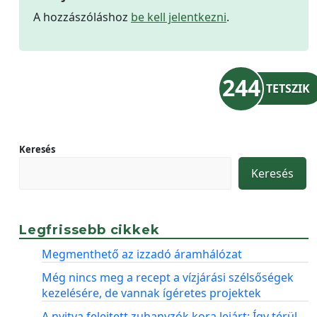
A hozzászóláshoz
be kell jelentkezni
.
244
TETSZIK
Keresés
Keresés
Legfrissebb cikkek
Megmenthető az izzadó áramhálózat
Még nincs meg a recept a vízjárási szélsőségek
kezelésére, de vannak ígéretes projektek
A nyitva felejtett zuhanyzók kora lejárt: Így térül