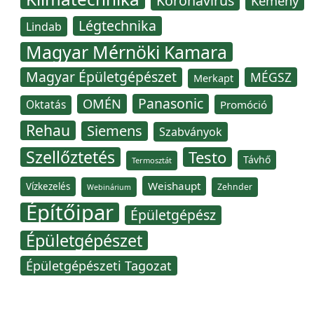
Koronavírus
Kémény
Légtechnika
Lindab
Magyar Mérnöki Kamara
Magyar Épületgépészet
MÉGSZ
Merkapt
Panasonic
OMÉN
Oktatás
Promóció
Rehau
Siemens
Szabványok
Szellőztetés
Testo
Távhő
Termosztát
Weishaupt
Vízkezelés
Zehnder
Webinárium
Építőipar
Épületgépész
Épületgépészet
Épületgépészeti Tagozat