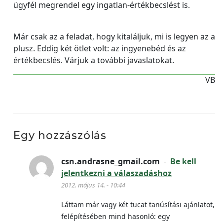
ügyfél megrendel egy ingatlan-értékbecslést is.
Már csak az a feladat, hogy kitaláljuk, mi is legyen az a
plusz. Eddig két ötlet volt: az ingyenebéd és az
értékbecslés. Várjuk a további javaslatokat.
VB
Egy hozzászólás
csn.andrasne_gmail.com
-
Be kell
jelentkezni a válaszadáshoz
2012. május 14. - 10:44
Láttam már vagy két tucat tanúsítási ajánlatot,
felépítésében mind hasonló: egy