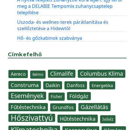
meg a DELABIE Tempomix zuhanycsaptelep
telepítése
Uszoda- és wellnes-terek párátlanítása és
szellőztetése a Hidewtól
Hő- és gőzkabinok szabványa
Címkefelhő
Climalife
Columbus Klíma
Aereco
Belimo
Construma
Daikin
Danfoss
Energetika
Események
Földgáz
Fisher
Gázellátás
Fűtéstechnika
Grundfos
Hőszivattyú
Hűtéstechnika
Ivóvíz
Klímatechnika