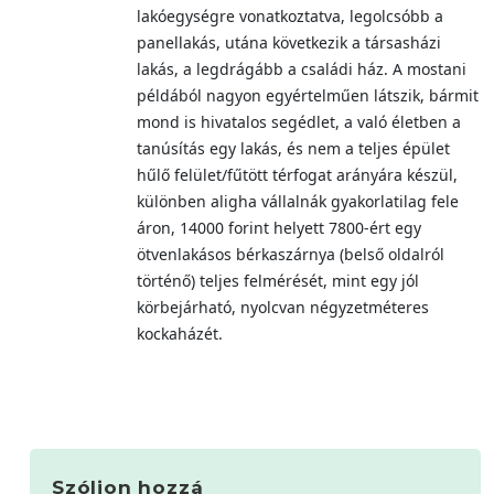
lakóegységre vonatkoztatva, legolcsóbb a
panellakás, utána következik a társasházi
lakás, a legdrágább a családi ház. A mostani
példából nagyon egyértelműen látszik, bármit
mond is hivatalos segédlet, a való életben a
tanúsítás egy lakás, és nem a teljes épület
hűlő felület/fűtött térfogat arányára készül,
különben aligha vállalnák gyakorlatilag fele
áron, 14000 forint helyett 7800-ért egy
ötvenlakásos bérkaszárnya (belső oldalról
történő) teljes felmérését, mint egy jól
körbejárható, nyolcvan négyzetméteres
kockaházét.
Szóljon hozzá