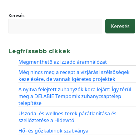
Keresés
Keresés
Legfrissebb cikkek
Megmenthető az izzadó áramhálózat
Még nincs meg a recept a vízjárási szélsőségek
kezelésére, de vannak ígéretes projektek
A nyitva felejtett zuhanyzók kora lejárt: Így térül
meg a DELABIE Tempomix zuhanycsaptelep
telepítése
Uszoda- és wellnes-terek párátlanítása és
szellőztetése a Hidewtól
Hő- és gőzkabinok szabványa