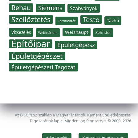
Rehau
Siemens
Szabványok
Szellőztetés
Testo
Távhő
Termosztát
Weishaupt
Vízkezelés
Zehnder
Webinárium
Építőipar
Épületgépész
Épületgépészet
Épületgépészeti Tagozat
Az E-GÉPÉSZ szaklap a Magyar Mérnöki Kamara Épületképészeti
Tagozatának lapja. Minden jog fenntartva, © 2009–2026
Adatkezelés
Kapcsolat, impresszum