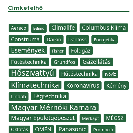
Címkefelhő
Climalife
Columbus Klíma
Aereco
Belimo
Construma
Daikin
Danfoss
Energetika
Események
Földgáz
Fisher
Gázellátás
Fűtéstechnika
Grundfos
Hőszivattyú
Hűtéstechnika
Ivóvíz
Klímatechnika
Koronavírus
Kémény
Légtechnika
Lindab
Magyar Mérnöki Kamara
Magyar Épületgépészet
MÉGSZ
Merkapt
Panasonic
OMÉN
Oktatás
Promóció