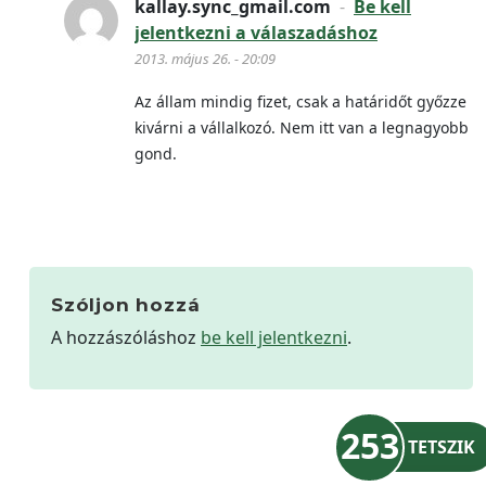
kallay.sync_gmail.com
-
Be kell
jelentkezni a válaszadáshoz
2013. május 26. - 20:09
Az állam mindig fizet, csak a határidőt győzze
kivárni a vállalkozó. Nem itt van a legnagyobb
gond.
Szóljon hozzá
A hozzászóláshoz
be kell jelentkezni
.
253
TETSZIK