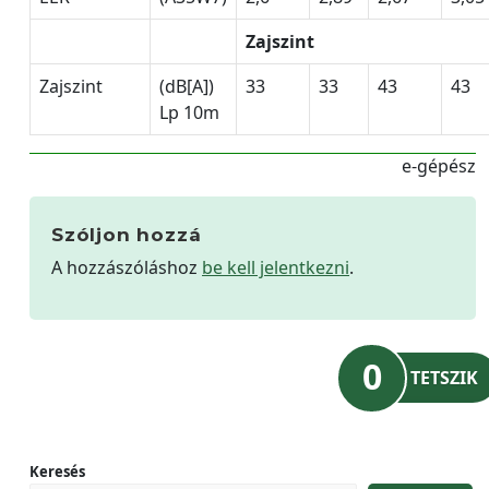
Zajszint
Zajszint
(dB[A])
33
33
43
43
Lp 10m
e-gépész
Szóljon hozzá
A hozzászóláshoz
be kell jelentkezni
.
0
TETSZIK
Keresés