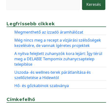
Keresés
Legfrissebb cikkek
Megmenthető az izzadó áramhálózat
Még nincs meg a recept a vízjárási szélsőségek
kezelésére, de vannak ígéretes projektek
A nyitva felejtett zuhanyzók kora lejárt: Így térül
meg a DELABIE Tempomix zuhanycsaptelep
telepítése
Uszoda- és wellnes-terek párátlanítása és
szellőztetése a Hidewtól
Hő- és gőzkabinok szabványa
Címkefelhő