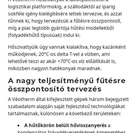
logisztikai platformokig, a szállodáktól az iparig
sokféle igény kielégítésére lettek tervezve, és azzal
tűnnek ki, hogy tervezésük a fűtésre összpontosít,
míg a piac legtöbb gyártója hűtési modellekből
(folyadékhűtő típusúak) indul ki.
Hőszivattyúik úgy vannak kialakítva, hogy kazánként
működjenek, 20°C-os delta T-vel a vízben, ami
lehetővé teszi az akár +70°C-os víz előállítását is,
miközben nagyon hatékonyak maradnak.
A nagy teljesítményű fűtésre
összpontosító tervezés
A Véotherm által kifejlesztett gépek három bejegyzett
szabadalom alapján saját fejlesztésű technológiákat
tartalmaznak, különösen a következő területeken:
A hűtőkörön belüli hővisszanyerés
a
kondenzátor folyadékvezetékének kimenetéhez