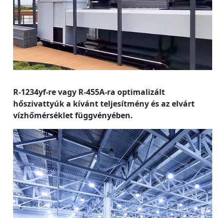
R-1234yf-re vagy R-455A-ra optimalizált
hőszivattyúk a kívánt teljesítmény és az elvárt
vízhőmérséklet függvényében.