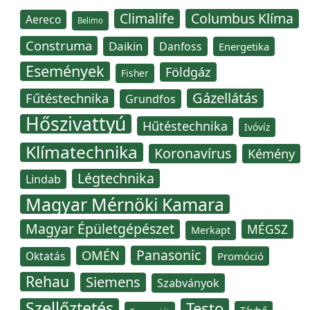
Climalife
Columbus Klíma
Aereco
Belimo
Construma
Daikin
Danfoss
Energetika
Események
Földgáz
Fisher
Gázellátás
Fűtéstechnika
Grundfos
Hőszivattyú
Hűtéstechnika
Ivóvíz
Klímatechnika
Koronavírus
Kémény
Légtechnika
Lindab
Magyar Mérnöki Kamara
Magyar Épületgépészet
MÉGSZ
Merkapt
Panasonic
OMÉN
Oktatás
Promóció
Rehau
Siemens
Szabványok
Szellőztetés
Testo