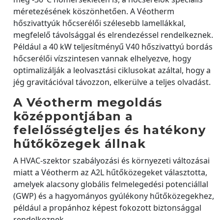
méretezésének köszönhetően. A Véotherm
hőszivattyúk hőcserélői szélesebb lamellákkal,
megfelelő távolsággal és elrendezéssel rendelkeznek.
Például a 40 kW teljesítményű V40 hőszivattyú bordás
hőcserélői vízszintesen vannak elhelyezve, hogy
optimalizálják a leolvasztási ciklusokat azáltal, hogy a
jég gravitációval távozzon, elkerülve a teljes olvadást.
A Véotherm megoldás
középpontjában a
felelősségteljes és hatékony
hűtőközegek állnak
A HVAC-szektor szabályozási és környezeti változásai
miatt a Véotherm az A2L hűtőközegeket választotta,
amelyek alacsony globális felmelegedési potenciállal
(GWP) és a hagyományos gyúlékony hűtőközegekhez,
például a propánhoz képest fokozott biztonsággal
rendelkeznek.