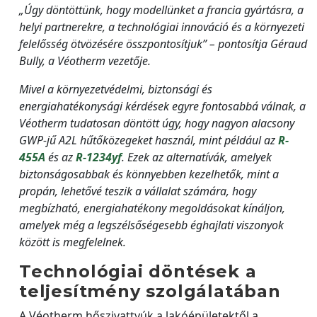
„Úgy döntöttünk, hogy modellünket a francia gyártásra, a
helyi partnerekre, a technológiai innováció és a környezeti
felelősség ötvözésére összpontosítjuk” – pontosítja Géraud
Bully, a Véotherm vezetője.
Mivel a környezetvédelmi, biztonsági és
energiahatékonysági kérdések egyre fontosabbá válnak, a
Véotherm tudatosan döntött úgy, hogy nagyon alacsony
GWP-jű A2L hűtőközegeket használ, mint például az
R-
455A
és az
R-1234yf
. Ezek az alternatívák, amelyek
biztonságosabbak és könnyebben kezelhetők, mint a
propán, lehetővé teszik a vállalat számára, hogy
megbízható, energiahatékony megoldásokat kínáljon,
amelyek még a legszélsőségesebb éghajlati viszonyok
között is megfelelnek.
Technológiai döntések a
teljesítmény szolgálatában
A Véotherm hőszivattyúk a lakóépületektől a