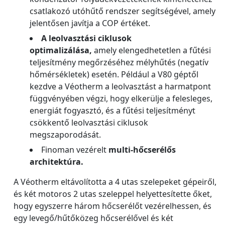
csatlakozó utóhűtő rendszer segítségével, amely
jelentősen javítja a COP értéket.
A leolvasztási ciklusok
optimalizálása,
amely elengedhetetlen a fűtési
teljesítmény megőrzéséhez mélyhűtés (negatív
hőmérsékletek) esetén. Például a V80 géptől
kezdve a Véotherm a leolvasztást a harmatpont
függvényében végzi, hogy elkerülje a felesleges,
energiát fogyasztó, és a fűtési teljesítményt
csökkentő leolvasztási ciklusok
megszaporodását.
Finoman vezérelt
multi-hőcserélős
architektúra.
A Véotherm eltávolította a 4 utas szelepeket gépeiről,
és két motoros 2 utas szeleppel helyettesítette őket,
hogy egyszerre három hőcserélőt vezérelhessen, és
egy levegő/hűtőközeg hőcserélővel és két