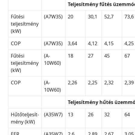
Teljesítmény fűtés üzemm
Fűtési
(A7W35)
20
30,1
52,7
73,6
teljesítmény
(kW)
COP
(A7W35)
3,64
4,12
4,15
4,25
Fűtési
(A-
18
27
45
67
teljesítmény
10W60)
(kW)
COP
(A-
2,26
2,25
2,32
2,39
10W60)
Teljesítmény hűtés üzemm
Hűtőteljesít-
(A35W7)
13
26
32
64
mény (kW)
EER
(A35W7)
2,6
2,89
2,67
3,05