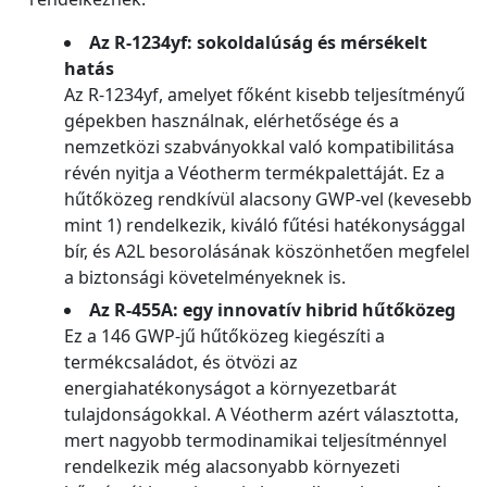
Az R-1234yf: sokoldalúság és mérsékelt
hatás
Az R-1234yf, amelyet főként kisebb teljesítményű
gépekben használnak, elérhetősége és a
nemzetközi szabványokkal való kompatibilitása
révén nyitja a Véotherm termékpalettáját. Ez a
hűtőközeg rendkívül alacsony GWP-vel (kevesebb
mint 1) rendelkezik, kiváló fűtési hatékonysággal
bír, és A2L besorolásának köszönhetően megfelel
a biztonsági követelményeknek is.
Az R-455A: egy innovatív hibrid hűtőközeg
Ez a 146 GWP-jű hűtőközeg kiegészíti a
termékcsaládot, és ötvözi az
energiahatékonyságot a környezetbarát
tulajdonságokkal. A Véotherm azért választotta,
mert nagyobb termodinamikai teljesítménnyel
rendelkezik még alacsonyabb környezeti