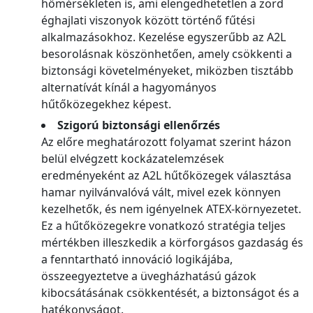
hőmérsékleten is, ami elengedhetetlen a zord
éghajlati viszonyok között történő fűtési
alkalmazásokhoz. Kezelése egyszerűbb az A2L
besorolásnak köszönhetően, amely csökkenti a
biztonsági követelményeket, miközben tisztább
alternatívát kínál a hagyományos
hűtőközegekhez képest.
Szigorú biztonsági ellenőrzés
Az előre meghatározott folyamat szerint házon
belül elvégzett kockázatelemzések
eredményeként az A2L hűtőközegek választása
hamar nyilvánvalóvá vált, mivel ezek könnyen
kezelhetők, és nem igényelnek ATEX-környezetet.
Ez a hűtőközegekre vonatkozó stratégia teljes
mértékben illeszkedik a körforgásos gazdaság és
a fenntartható innováció logikájába,
összeegyeztetve a üvegházhatású gázok
kibocsátásának csökkentését, a biztonságot és a
hatékonyságot.