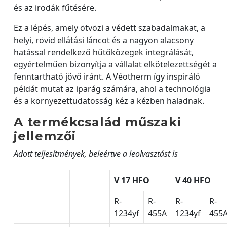
és az irodák fűtésére.
Ez a lépés, amely ötvözi a védett szabadalmakat, a
helyi, rövid ellátási láncot és a nagyon alacsony
hatással rendelkező hűtőközegek integrálását,
egyértelműen bizonyítja a vállalat elkötelezettségét a
fenntartható jövő iránt. A Véotherm így inspiráló
példát mutat az iparág számára, ahol a technológia
és a környezettudatosság kéz a kézben haladnak.
A termékcsalád műszaki
jellemzői
Adott teljesítmények, beleértve a leolvasztást is
V 17 HFO
V 40 HFO
R-
R-
R-
R-
1234yf
455A
1234yf
455