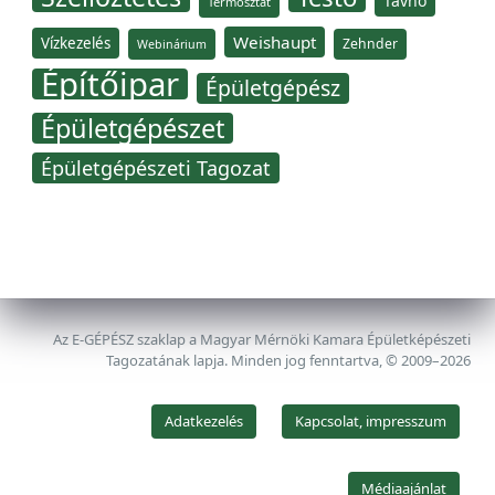
Távhő
Termosztát
Weishaupt
Vízkezelés
Zehnder
Webinárium
Építőipar
Épületgépész
Épületgépészet
Épületgépészeti Tagozat
Az E-GÉPÉSZ szaklap a Magyar Mérnöki Kamara Épületképészeti
Tagozatának lapja. Minden jog fenntartva, © 2009–2026
Adatkezelés
Kapcsolat, impresszum
Médiaajánlat