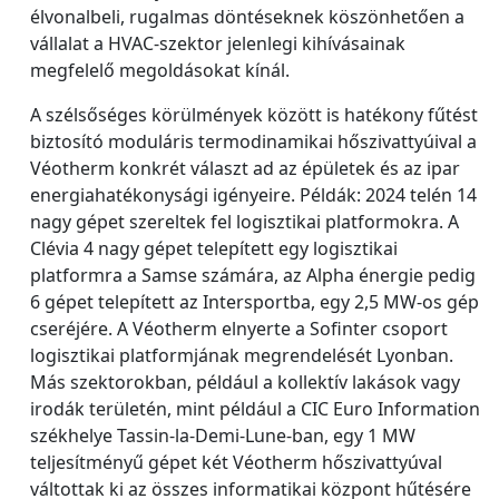
élvonalbeli, rugalmas döntéseknek köszönhetően a
vállalat a HVAC-szektor jelenlegi kihívásainak
megfelelő megoldásokat kínál.
A szélsőséges körülmények között is hatékony fűtést
biztosító moduláris termodinamikai hőszivattyúival a
Véotherm konkrét választ ad az épületek és az ipar
energiahatékonysági igényeire. Példák: 2024 telén 14
nagy gépet szereltek fel logisztikai platformokra. A
Clévia 4 nagy gépet telepített egy logisztikai
platformra a Samse számára, az Alpha énergie pedig
6 gépet telepített az Intersportba, egy 2,5 MW-os gép
cseréjére. A Véotherm elnyerte a Sofinter csoport
logisztikai platformjának megrendelését Lyonban.
Más szektorokban, például a kollektív lakások vagy
irodák területén, mint például a CIC Euro Information
székhelye Tassin-la-Demi-Lune-ban, egy 1 MW
teljesítményű gépet két Véotherm hőszivattyúval
váltottak ki az összes informatikai központ hűtésére