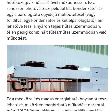
hűtőközeg/víz hőcserélővel működhessen. Ez a
rendszer lehetővé teszi például két kondenzátor és
egy elpárologtató egyidejű működtetését (vagy
fordítva: egy kondenzátor és két elpárologtató), ami
lehetővé teszi a nyáron teljes hűtés üzemmódban,
télen pedig kombinált fűtés/hűtés üzemmódban való
működést.
Ez a megközelítés magas energiahatékonyságot tesz
lehetővé, miközben megbízható működést garantál,
még -30°C hőmérsékleten is, a hőcserélők speciális