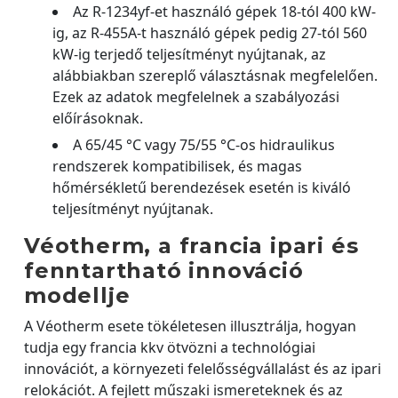
Az R-1234yf-et használó gépek 18-tól 400 kW-
ig, az R-455A-t használó gépek pedig 27-tól 560
kW-ig terjedő teljesítményt nyújtanak, az
alábbiakban szereplő választásnak megfelelően.
Ezek az adatok megfelelnek a szabályozási
előírásoknak.
A 65/45 °C vagy 75/55 °C-os hidraulikus
rendszerek kompatibilisek, és magas
hőmérsékletű berendezések esetén is kiváló
teljesítményt nyújtanak.
Véotherm, a francia ipari és
fenntartható innováció
modellje
A Véotherm esete tökéletesen illusztrálja, hogyan
tudja egy francia kkv ötvözni a technológiai
innovációt, a környezeti felelősségvállalást és az ipari
relokációt. A fejlett műszaki ismereteknek és az