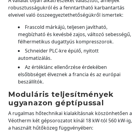
A vállalat olyan alkatrészeket választott, amelyek
robusztusságukról és a fenntartható karbantartás
elveivel való összeegyeztethetőségükről ismertek:
Frascold márkájú, teljesen javítható,
megbízható és kevésbé zajos, változó sebességű,
félhermetikus dugattyús kompresszorok.
Schneider PLC-kre épülő, nyitott
automatizálás.
Az értéklánc ellenőrzése érdekében
elsőbbséget élveznek a francia és az európai
beszállítók.
Moduláris teljesítmények
ugyanazon géptípussal
A rugalmas hőtechnikai kialakításnak köszönhetően a
Véotherm két gépsorozatot kínál 18 kW-tól 560 kW-ig,
a használt hűtőközeg függvényében: