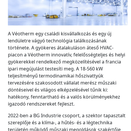
A Véotherm egy családi kisvállalkozás és egy új
lendületre vágyó technológia találkozásának
története. A gyökeres átalakuláson áteső HVAC-
piacon a Véotherm innovatív, felelősségteljes és helyi
gyökerekkel rendelkező megközelítésével a francia
ipari megújulást testesíti meg. A 18-560 kW
teljesítményű termodinamikai hőszivattyúk
tervezésére szakosodott vállalat merész műszaki
döntéseivel és világos elképzelésével tűnik ki:
hatékony, fenntartható és a valós körülményekhez
igazodó rendszereket fejleszt.
2022-ben a BG Industrie csoport, a szektor tapasztalt
szereplője és a klíma-, a hűtés- és a légtechnika
területén működő műszaki megoldások szakértője