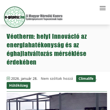
Véotherm: helyi innováció az
energiahatékonyság és az
éghajlatváltozás mérséklése
érdekében
2026. január 28.
Nem szóltak hozzá
Climalife
,
Hűtőközeg