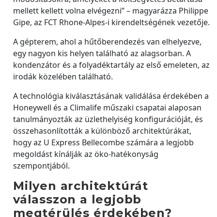
mellett kellett volna elvégezni” – magyarázza Philippe
Gipe, az FCT Rhone-Alpes-i kirendeltségének vezetője.
A gépterem, ahol a hűtőberendezés van elhelyezve,
egy nagyon kis helyen található az alagsorban. A
kondenzátor és a folyadéktartály az első emeleten, az
irodák közelében található.
A technológia kiválasztásának validálása érdekében a
Honeywell és a Climalife műszaki csapatai alaposan
tanulmányozták az üzlethelyiség konfigurációját, és
összehasonlították a különböző architektúrákat,
hogy az U Express Bellecombe számára a legjobb
megoldást kínálják az öko-hatékonyság
szempontjából.
Milyen architektúrát
válasszon a legjobb
megtérülés érdekében?