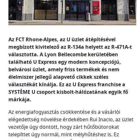
Az FCT Rhone-Alpes, az U üzlet átépítésével
megbízott kivitelező az R-134a helyett az R-471A-t
választotta. A Lyon Bellecombe kerületében
található U Express egy modern koncepciójú,
belvárosi üzlet, amely friss termékek és nem
élelmiszer jellegű alapvető cikkek széles
választékát kínálja. Ez az U Express franchise a
SYSTÈME U csoport kisbolt-hálózatának egyik fő
márkája.
Az energiafogyasztás csökkentése és a vásárlói
elégedettség növelése érdekében Rui Inacio, az üzlet
vezetője úgy döntött, hogy zárt hűtőbútorokat
telepíttet úgy normál, mint mélyhűtéshez is. Ez