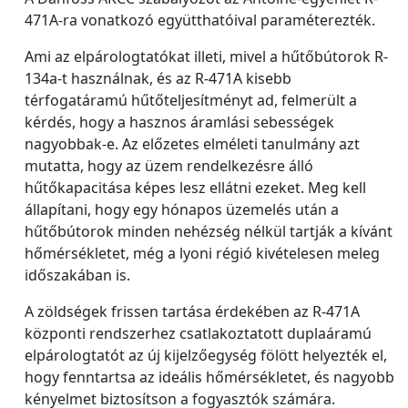
471A-ra vonatkozó együtthatóival paraméterezték.
Ami az elpárologtatókat illeti, mivel a hűtőbútorok R-
134a-t használnak, és az R-471A kisebb
térfogatáramú hűtőteljesítményt ad, felmerült a
kérdés, hogy a hasznos áramlási sebességek
nagyobbak-e. Az előzetes elméleti tanulmány azt
mutatta, hogy az üzem rendelkezésre álló
hűtőkapacitása képes lesz ellátni ezeket. Meg kell
állapítani, hogy egy hónapos üzemelés után a
hűtőbútorok minden nehézség nélkül tartják a kívánt
hőmérsékletet, még a lyoni régió kivételesen meleg
időszakában is.
A zöldségek frissen tartása érdekében az R-471A
központi rendszerhez csatlakoztatott duplaáramú
elpárologtatót az új kijelzőegység fölött helyezték el,
hogy fenntartsa az ideális hőmérsékletet, és nagyobb
kényelmet biztosítson a fogyasztók számára.