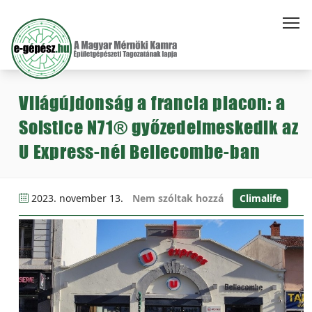
Világújdonság a francia piacon: a
Solstice N71® győzedelmeskedik az
U Express-nél Bellecombe-ban
2023. november 13.
Nem szóltak hozzá
Climalife