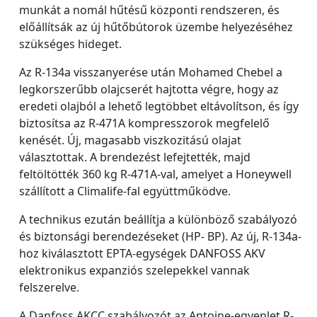
munkát a nomál hűtésű központi rendszeren, és
előállítsák az új hűtőbútorok üzembe helyezéséhez
szükséges hideget.
Az R-134a visszanyerése után Mohamed Chebel a
legkorszerűbb olajcserét hajtotta végre, hogy az
eredeti olajból a lehető legtöbbet eltávolítson, és így
biztosítsa az R-471A kompresszorok megfelelő
kenését. Új, magasabb viszkozitású olajat
választottak. A brendezést lefejtették, majd
feltöltötték 360 kg R-471A-val, amelyet a Honeywell
szállított a Climalife-fal együttműködve.
A technikus ezután beállítja a különböző szabályozó
és biztonsági berendezéseket (HP- BP). Az új, R-134a-
hoz kiválasztott EPTA-egységek DANFOSS AKV
elektronikus expanziós szelepekkel vannak
felszerelve.
A Danfoss AKCC szabályozót az Antoine-egyenlet R-