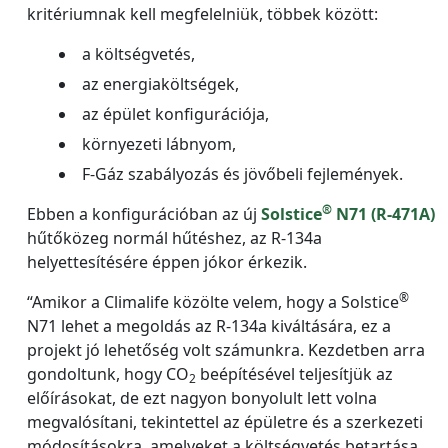
kritériumnak kell megfelelniük, többek között:
a költségvetés,
az energiaköltségek,
az épület konfigurációja,
környezeti lábnyom,
F-Gáz szabályozás és jövőbeli fejlemények.
®
Ebben a konfigurációban az új
Solstice
N71 (R-471A)
hűtőközeg normál hűtéshez, az R-134a
helyettesítésére éppen jókor érkezik.
®
“Amikor a Climalife közölte velem, hogy a Solstice
N71 lehet a megoldás az R-134a kiváltására, ez a
projekt jó lehetőség volt számunkra. Kezdetben arra
gondoltunk, hogy CO
beépítésével teljesítjük az
2
előírásokat, de ezt nagyon bonyolult lett volna
megvalósítani, tekintettel az épületre és a szerkezeti
módosításokra, amelyeket a költségvetés betartása