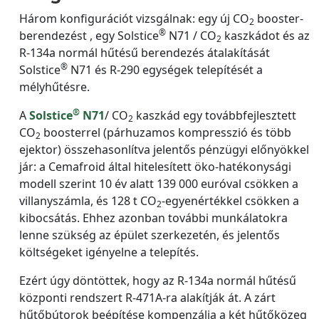
Három konfigurációt vizsgálnak: egy új CO
booster-
2
®
berendezést , egy Solstice
N71 / CO
kaszkádot és az
2
R-134a normál hűtésű berendezés átalakítását
®
Solstice
N71 és R-290 egységek telepítését a
mélyhűtésre.
®
A
Solstice
N71
/ CO
kaszkád egy továbbfejlesztett
2
CO
boosterrel (párhuzamos kompresszió és több
2
ejektor) összehasonlítva jelentős pénzügyi előnyökkel
jár: a Cemafroid által hitelesített öko-hatékonysági
modell szerint 10 év alatt 139 000 euróval csökken a
villanyszámla, és 128 t CO
-egyenértékkel csökken a
2
kibocsátás. Ehhez azonban további munkálatokra
lenne szükség az épület szerkezetén, és jelentős
költségeket igényelne a telepítés.
Ezért úgy döntöttek, hogy az R-134a normál hűtésű
központi rendszert R-471A-ra alakítják át. A zárt
hűtőbútorok beépítése kompenzálja a két hűtőközeg