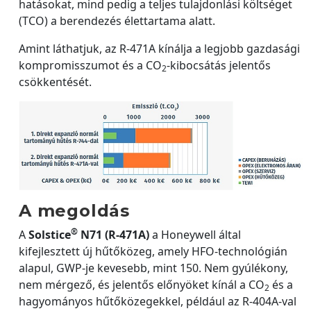
hatásokat, mind pedig a teljes tulajdonlási költséget
(TCO) a berendezés élettartama alatt.
Amint láthatjuk, az R-471A kínálja a legjobb gazdasági
kompromisszumot és a CO
-kibocsátás jelentős
2
csökkentését.
A megoldás
®
A
Solstice
N71 (R-471A)
a Honeywell által
kifejlesztett új hűtőközeg, amely HFO-technológián
alapul, GWP-je kevesebb, mint 150. Nem gyúlékony,
nem mérgező, és jelentős előnyöket kínál a CO
és a
2
hagyományos hűtőközegekkel, például az R-404A-val