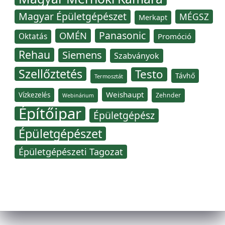
Magyar Épületgépészet
MÉGSZ
Merkapt
Panasonic
OMÉN
Oktatás
Promóció
Rehau
Siemens
Szabványok
Szellőztetés
Testo
Távhő
Termosztát
Weishaupt
Vízkezelés
Zehnder
Webinárium
Építőipar
Épületgépész
Épületgépészet
Épületgépészeti Tagozat