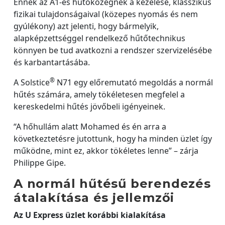
Ennek az A1-es hűtőközegnek a kezelése, klasszikus
fizikai tulajdonságaival (közepes nyomás és nem
gyúlékony) azt jelenti, hogy bármelyik,
alapképzettséggel rendelkező hűtőtechnikus
könnyen be tud avatkozni a rendszer szervizelésébe
és karbantartásába.
®
A Solstice
N71 egy előremutató megoldás a normál
hűtés számára, amely tökéletesen megfelel a
kereskedelmi hűtés jövőbeli igényeinek.
“A hőhullám alatt Mohamed és én arra a
következtetésre jutottunk, hogy ha minden üzlet így
működne, mint ez, akkor tökéletes lenne” – zárja
Philippe Gipe.
A normál hűtésű berendezés
átalakítása és jellemzői
Az U Express üzlet korábbi kialakítása