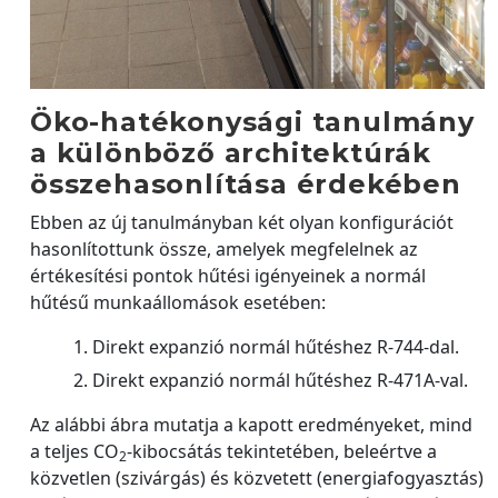
Öko-hatékonysági tanulmány
a különböző architektúrák
összehasonlítása érdekében
Ebben az új tanulmányban két olyan konfigurációt
hasonlítottunk össze, amelyek megfelelnek az
értékesítési pontok hűtési igényeinek a normál
hűtésű munkaállomások esetében:
Direkt expanzió normál hűtéshez R-744-dal.
Direkt expanzió normál hűtéshez R-471A-val.
Az alábbi ábra mutatja a kapott eredményeket, mind
a teljes CO
-kibocsátás tekintetében, beleértve a
2
közvetlen (szivárgás) és közvetett (energiafogyasztás)