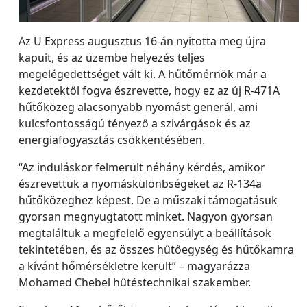
Az U Express augusztus 16-án nyitotta meg újra
kapuit, és az üzembe helyezés teljes
megelégedettséget vált ki. A hűtőmérnök már a
kezdetektől fogva észrevette, hogy ez az új R-471A
hűtőközeg alacsonyabb nyomást generál, ami
kulcsfontosságú tényező a szivárgások és az
energiafogyasztás csökkentésében.
“Az induláskor felmerült néhány kérdés, amikor
észrevettük a nyomáskülönbségeket az R-134a
hűtőközeghez képest. De a műszaki támogatásuk
gyorsan megnyugtatott minket. Nagyon gyorsan
megtaláltuk a megfelelő egyensúlyt a beállítások
tekintetében, és az összes hűtőegység és hűtőkamra
a kívánt hőmérsékletre került” – magyarázza
Mohamed Chebel hűtéstechnikai szakember.