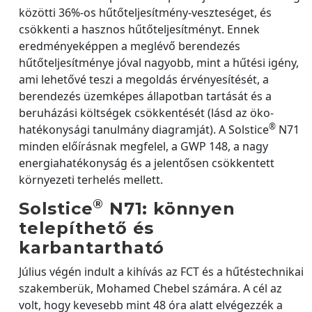
közötti 36%-os hűtőteljesítmény-veszteséget, és
csökkenti a hasznos hűtőteljesítményt. Ennek
eredményeképpen a meglévő berendezés
hűtőteljesítménye jóval nagyobb, mint a hűtési igény,
ami lehetővé teszi a megoldás érvényesítését, a
berendezés üzemképes állapotban tartását és a
beruházási költségek csökkentését (lásd az öko-
®
hatékonysági tanulmány diagramját). A Solstice
N71
minden előírásnak megfelel, a GWP 148, a nagy
energiahatékonyság és a jelentősen csökkentett
környezeti terhelés mellett.
®
Solstice
N71: könnyen
telepíthető és
karbantartható
Július végén indult a kihívás az FCT és a hűtéstechnikai
szakemberük, Mohamed Chebel számára. A cél az
volt, hogy kevesebb mint 48 óra alatt elvégezzék a