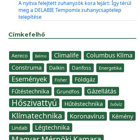
A nyitva felejtett zuhanyzók kora lejárt: Így térül
meg a DELABIE Tempomix zuhanycsaptelep
telepítése
Címkefelhő
Climalife
Columbus Klíma
Aereco
Belimo
Construma
Daikin
Danfoss
Energetika
Események
Földgáz
Fisher
Gázellátás
Fűtéstechnika
Grundfos
Hőszivattyú
Hűtéstechnika
Ivóvíz
Klímatechnika
Koronavírus
Kémény
Légtechnika
Lindab
Magyar Mérnöki Kamara