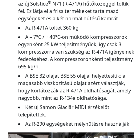
®
az új Solstice
N71 (R-471A) hűtőközeggel töltik
fel. Ez látja el a friss termékeket tartalmazó
egységeket és a két normál hűtésű kamrát.
Az R-471A töltet 360 kg
A – 7°C / + 40°C-on működő kompresszorok
egyenként 25 kW teljesítményűek, így csak 3
kompresszorra van szükség az R-471A igényeinek
fedezéséhez. A kompresszoronkénti teljesítmény
695 kg/h.
A BSE 32 olajat BSE 55 olajjal helyettesítik; a
magasabb viszkozitású olajat azért választják,
hogy korlátozzák az R-471A oldhatóságát, amely
nagyobb, mint az R-134a oldhatósága.
Két új Samon Glaciär MIDI érzékelőt
telepítettek.
Az R-290 egységeket mélyhűtésre használják.