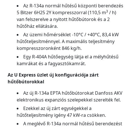
Az R-134a normál hűtésű központi berendezés
3
5 Bitzer 6H25 2Y kompresszorral (110,5 m
/ h)
van felszerelve a nyitott hűtőbútorok és a 2
hűtőház ellátására.
Az üzemi hőmérséklet -10°C / +40°C, 83,4 kW
hűtőteljesítménnyel. A maximális teljesítmény
kompresszoronként 846 kg/h.
Egy R-404A hűtőegység látja el a mélyhűtésű
kamrákat és a fagyasztókamrát.
Az U Express üzlet új konfigurációja zárt
hűtőbútorokkal
Az új R-134a EPTA hűtőbútorokat Danfoss AKV
elektronikus expanziós szelepekkel szerelték fel.
Ezekkel az új zárt egységekkel a
hűtőteljesítmény igény 47 kW-ra csökken.
A meglévő R-134a normál hűtésű berendezést