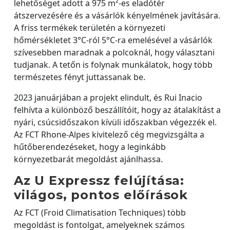
lehetőséget adott a 975 m²-es eladótér
átszervezésére és a vásárlók kényelmének javítására.
A friss termékek területén a környezeti
hőmérsékletet 3°C-ról 5°C-ra emelésével a vásárlók
szívesebben maradnak a polcoknál, hogy választani
tudjanak. A tetőn is folynak munkálatok, hogy több
természetes fényt juttassanak be.
2023 januárjában a projekt elindult, és Rui Inacio
felhívta a különböző beszállítóit, hogy az átalakítást a
nyári, csúcsidőszakon kívüli időszakban végezzék el.
Az FCT Rhone-Alpes kivitelező cég megvizsgálta a
hűtőberendezéseket, hogy a leginkább
környezetbarát megoldást ajánlhassa.
Az U Expressz felújítása:
világos, pontos előírások
Az FCT (Froid Climatisation Techniques) több
megoldást is fontolgat, amelyeknek számos